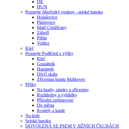
DE
HUN
Poznejte Jihočeský venkov - selské baroko
Holašovice
Plástovice
Malé Chrášťany
Záboří
Pištín
Vodice
Kleť
Poznejte PodKletí z výšky
Kleť
Granátník
Haniperk
Dívčí skála
Zřícenina hradu Maškovec
Pěšky
Na hrady, zámky a zříceniny
Rozhledny a vyhlídky
Přírodní zajímavosti
Do města
Kostely a kaple
Na kole
Selské baroko
DOVOLENÁ SE PSEM V JIŽNÍCH ČECHÁCH