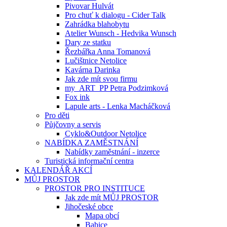
Pivovar Hulvát
Pro chuť k dialogu - Cider Talk
Zahrádka blahobytu
Atelier Wunsch - Hedvika Wunsch
Dary ze statku
Řezbářka Anna Tomanová
Lučištnice Netolice
Kavárna Darinka
Jak zde mít svou firmu
my_ART_PP Petra Podzimková
Fox ink
Lapule arts - Lenka Macháčková
Pro děti
Půjčovny a servis
Cyklo&Outdoor Netolice
NABÍDKA ZAMĚSTNÁNÍ
Nabídky zaměstnání - inzerce
Turistická informační centra
KALENDÁŘ AKCÍ
MŮJ PROSTOR
PROSTOR PRO INSTITUCE
Jak zde mít MŮJ PROSTOR
Jihočeské obce
Mapa obcí
Babice