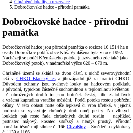
Chráněné lokality a rezervace
Dobročkovské hadce - přírodní památka
Dobročkovské hadce - přírodní
památka
Dobročkovské hadce jsou přírodní památka o rozloze 16,1514 ha u
osady Dobročkov poblíž obce Ktiš. Vyhlášena byla v roce 1992.
Nacházejí se podél Křemžského potoka (nazývaného zde také jako
Dobročkovský potok), v nadmořské výšce 620 – 670 m.
Chráněné území se skládá ze dvou částí, z nichž severovýchodní
leží v
CHKO Blanský les
a jihozápadní již za hranicí CHKO.
Důvodem ochrany jsou svahové louky na hadcovém podkladu
s původní, typickou částečně suchomilnou a teplomilnou květenou.
Z ohrožených druhů to jsou hořeček český, lilie zlatohlávek
a vzácná kapradina vratička měsíční. Podél potoka rostou pobřežní
olšiny. V této oblasti roste olše lepkavá či vrba křehká, v jejichž
podrostu se vyskytuje chráněný druh oměj pestrý. Na vlhkých
loukách pak roste řada chráněných druhů rostlin − například
prstnatec májový, kosatec sibiřský a hladýš pruský. Přírodní
památku těsně míjí silnice č. 166
Chvalšiny
– Smědeč a cyklotrasy
č. 1139 a 1166.