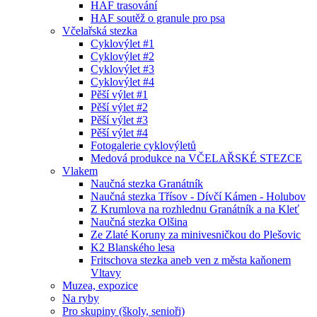
HAF trasování
HAF soutěž o granule pro psa
Včelařská stezka
Cyklovýlet #1
Cyklovýlet #2
Cyklovýlet #3
Cyklovýlet #4
Pěší výlet #1
Pěší výlet #2
Pěší výlet #3
Pěší výlet #4
Fotogalerie cyklovýletů
Medová produkce na VČELAŘSKÉ STEZCE
Vlakem
Naučná stezka Granátník
Naučná stezka Třísov - Dívčí Kámen - Holubov
Z Krumlova na rozhlednu Granátník a na Kleť
Naučná stezka Olšina
Ze Zlaté Koruny za minivesničkou do Plešovic
K2 Blanského lesa
Fritschova stezka aneb ven z města kaňonem
Vltavy
Muzea, expozice
Na ryby
Pro skupiny (školy, senioři)