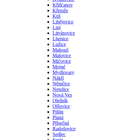
Křišťanov
Křemže
Ktiš
Libějovice
Lipí
Litvínovice
Lhenice
Lužice
Mahouš
Malovice
Mičovice
Mojné
Mydlovary
Nákří
Němčice
Netolice
Nová Ves
Olešník
Olšovice
Pištín
Planá
Přísečná
Radošovice
Sedlec
Srnín