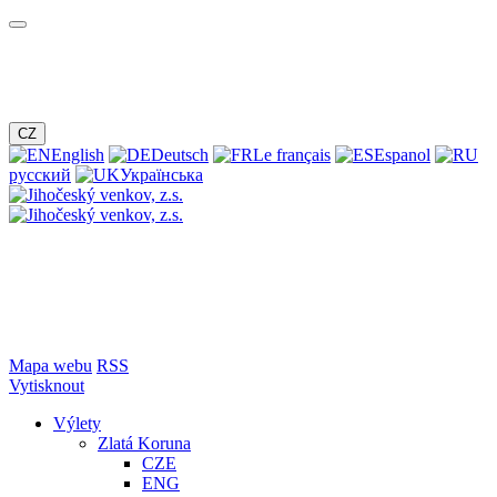
CZ
English
Deutsch
Le français
Espanol
русский
Українська
Mapa webu
RSS
Vytisknout
Výlety
Zlatá Koruna
CZE
ENG