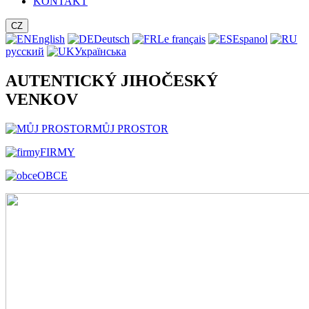
KONTAKT
CZ
English
Deutsch
Le français
Espanol
русский
Українська
AUTENTICKÝ JIHOČESKÝ
VENKOV
MŮJ PROSTOR
FIRMY
OBCE