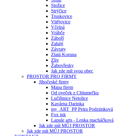
Stožice
Strýčice
Truskovice
Vitějovice
Včelná
Vrábče
Záboří
Zahájí
Závraty
Zlatá Koruna
Zliv
Žabovřesky
Jak zde mít svou obec
PROSTOR PRO FIRMY
Jihočeské firmy
Mapa firem
Od oveček z Chlumečku
Lučištnice Netolice
Kavárna Darinka
my_ART_PP Petra Podzimková
Fox ink
Lapule arts - Lenka macháčková
Jak zde mít MŮJ PROSTOR
Jak zde mít MŮJ PROSTOR