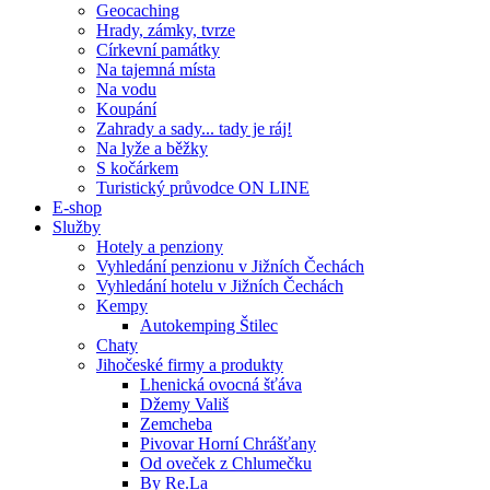
Geocaching
Hrady, zámky, tvrze
Církevní památky
Na tajemná místa
Na vodu
Koupání
Zahrady a sady... tady je ráj!
Na lyže a běžky
S kočárkem
Turistický průvodce ON LINE
E-shop
Služby
Hotely a penziony
Vyhledání penzionu v Jižních Čechách
Vyhledání hotelu v Jižních Čechách
Kempy
Autokemping Štilec
Chaty
Jihočeské firmy a produkty
Lhenická ovocná šťáva
Džemy Vališ
Zemcheba
Pivovar Horní Chrášťany
Od oveček z Chlumečku
By Re.La