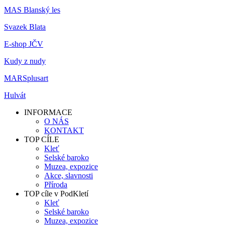
MAS Blanský les
Svazek Blata
E-shop JČV
Kudy z nudy
MARSplusart
Hulvát
INFORMACE
O NÁS
KONTAKT
TOP CÍLE
Kleť
Selské baroko
Muzea, expozice
Akce, slavnosti
Příroda
TOP cíle v PodKletí
Kleť
Selské baroko
Muzea, expozice