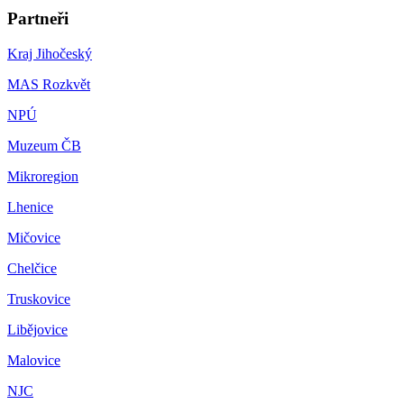
Partneři
Kraj Jihočeský
MAS Rozkvět
NPÚ
Muzeum ČB
Mikroregion
Lhenice
Mičovice
Chelčice
Truskovice
Libějovice
Malovice
NJC