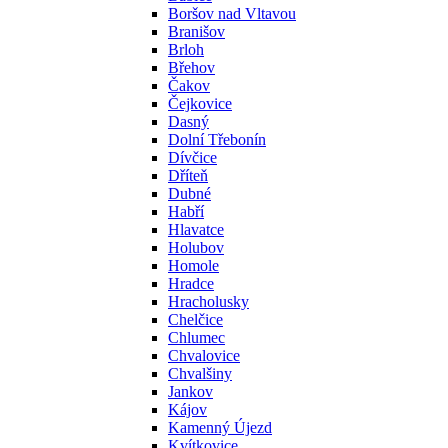
Boršov nad Vltavou
Branišov
Brloh
Břehov
Čakov
Čejkovice
Dasný
Dolní Třebonín
Dívčice
Dříteň
Dubné
Habří
Hlavatce
Holubov
Homole
Hradce
Hracholusky
Chelčice
Chlumec
Chvalovice
Chvalšiny
Jankov
Kájov
Kamenný Újezd
Kvítkovice