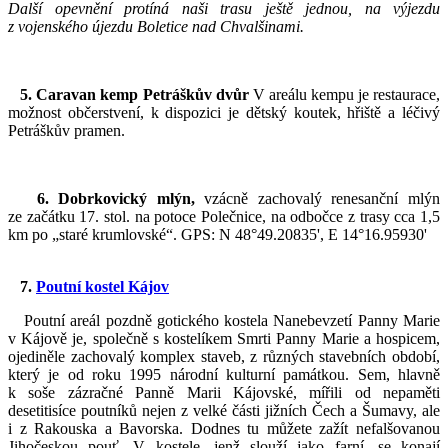
Další opevnění protíná naši trasu ještě jednou, na výjezdu
z vojenského újezdu Boletice nad Chvalšinami.
5. Caravan kemp Petráškův dvůr
V areálu kempu je restaurace,
možnost občerstvení, k dispozici je dětský koutek, hřiště a léčivý
Petráškův pramen.
6. Dobrkovický mlýn,
vzácně zachovalý renesanční mlýn
ze začátku 17. stol. na potoce Polečnice, na odbočce z trasy cca 1,5
km po „staré krumlovské“. GPS: N 48°49.20835', E 14°16.95930'
7.
Poutní kostel Kájov
Poutní areál pozdně gotického kostela Nanebevzetí Panny Marie
v Kájově je, společně s kostelíkem Smrti Panny Marie a hospicem,
ojediněle zachovalý komplex staveb, z různých stavebních období,
který je od roku 1995 národní kulturní památkou. Sem, hlavně
k soše zázračné Panně Marii Kájovské, mířili od nepaměti
desetitisíce poutníků nejen z velké části jižních Čech a Šumavy, ale
i z Rakouska a Bavorska. Dodnes tu můžete zažít nefalšovanou
Jihočeskou pouť. V kostele, jenž slouží jako farní, se konají