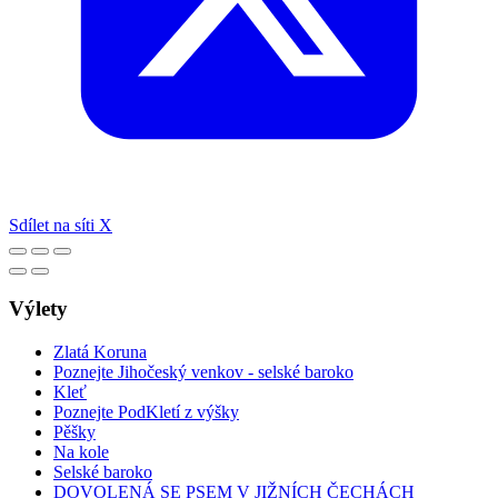
Sdílet na síti X
Výlety
Zlatá Koruna
Poznejte Jihočeský venkov - selské baroko
Kleť
Poznejte PodKletí z výšky
Pěšky
Na kole
Selské baroko
DOVOLENÁ SE PSEM V JIŽNÍCH ČECHÁCH