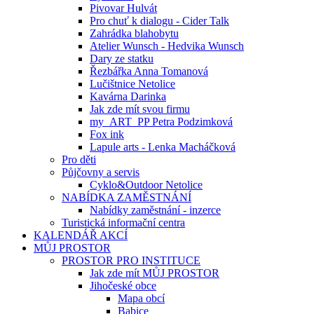
Pivovar Hulvát
Pro chuť k dialogu - Cider Talk
Zahrádka blahobytu
Atelier Wunsch - Hedvika Wunsch
Dary ze statku
Řezbářka Anna Tomanová
Lučištnice Netolice
Kavárna Darinka
Jak zde mít svou firmu
my_ART_PP Petra Podzimková
Fox ink
Lapule arts - Lenka Macháčková
Pro děti
Půjčovny a servis
Cyklo&Outdoor Netolice
NABÍDKA ZAMĚSTNÁNÍ
Nabídky zaměstnání - inzerce
Turistická informační centra
KALENDÁŘ AKCÍ
MŮJ PROSTOR
PROSTOR PRO INSTITUCE
Jak zde mít MŮJ PROSTOR
Jihočeské obce
Mapa obcí
Babice