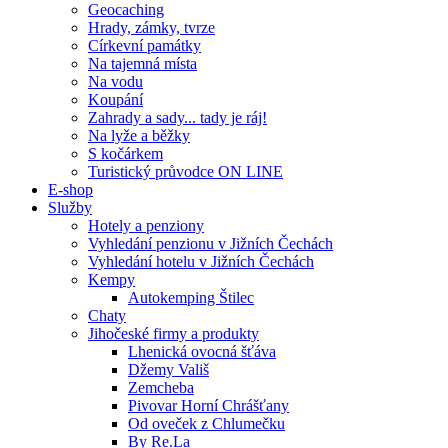
Geocaching
Hrady, zámky, tvrze
Církevní památky
Na tajemná místa
Na vodu
Koupání
Zahrady a sady... tady je ráj!
Na lyže a běžky
S kočárkem
Turistický průvodce ON LINE
E-shop
Služby
Hotely a penziony
Vyhledání penzionu v Jižních Čechách
Vyhledání hotelu v Jižních Čechách
Kempy
Autokemping Štilec
Chaty
Jihočeské firmy a produkty
Lhenická ovocná šťáva
Džemy Vališ
Zemcheba
Pivovar Horní Chrášťany
Od oveček z Chlumečku
By Re.La