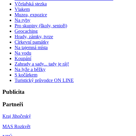
Včelařská stezka
Vlakem
Muzea, expozice
Na ryby
Pro skupiny (školy, senioři)
Geocaching
Hrady, zámky, tvrze
Církevní památky
Na tajemná místa
Na vodu
Koupání
Zahrady a sady... tady je ráj!
Na lyže a běžky
S kočárkem
Turistický průvodce ON LINE
Publicita
Partneři
Kraj Jihočeský
MAS Rozkvět