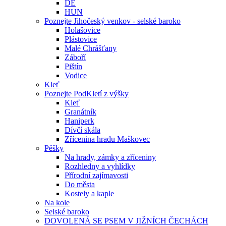
DE
HUN
Poznejte Jihočeský venkov - selské baroko
Holašovice
Plástovice
Malé Chrášťany
Záboří
Pištín
Vodice
Kleť
Poznejte PodKletí z výšky
Kleť
Granátník
Haniperk
Dívčí skála
Zřícenina hradu Maškovec
Pěšky
Na hrady, zámky a zříceniny
Rozhledny a vyhlídky
Přírodní zajímavosti
Do města
Kostely a kaple
Na kole
Selské baroko
DOVOLENÁ SE PSEM V JIŽNÍCH ČECHÁCH