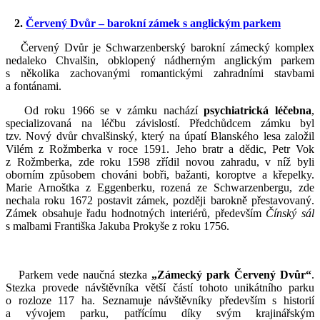
2.
Červený Dvůr – barokní zámek s anglickým parkem
Červený Dvůr je Schwarzenberský barokní zámecký komplex
nedaleko Chvalšin, obklopený nádherným anglickým parkem
s několika zachovanými romantickými zahradními stavbami
a fontánami.
Od roku 1966 se v zámku nachází
psychiatrická léčebna
,
specializovaná na léčbu závislostí. Předchůdcem zámku byl
tzv. Nový dvůr chvalšinský, který na úpatí Blanského lesa založil
Vilém z Rožmberka v roce 1591. Jeho bratr a dědic, Petr Vok
z Rožmberka, zde roku 1598 zřídil novou zahradu, v níž byli
oborním způsobem chováni bobři, bažanti, koroptve a křepelky.
Marie Arnoštka z Eggenberku, rozená ze Schwarzenbergu, zde
nechala roku 1672 postavit zámek, později barokně přestavovaný.
Zámek obsahuje řadu hodnotných interiérů, především
Čínský sál
s malbami Františka Jakuba Prokyše z roku 1756.
Parkem vede naučná stezka
„Zámecký park Červený Dvůr“
.
Stezka provede návštěvníka větší částí tohoto unikátního parku
o rozloze 117 ha. Seznamuje návštěvníky především s historií
a vývojem parku, patřícímu díky svým krajinářským