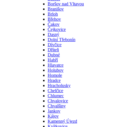
Boršov nad Vltavou
Branišov
Brloh
Břehov
Čakov
Čejkovice
Dasný
Dolní Třebonín
Dívčice
Dříteň
Dubné
Habří
Hlavatce
Holubov
Homole
Hradce
Hracholusky
Chelčice
Chlumec
Chvalovice
Chvalšiny
Jankov
Kájov
Kamenný Újezd
Kvítkovice