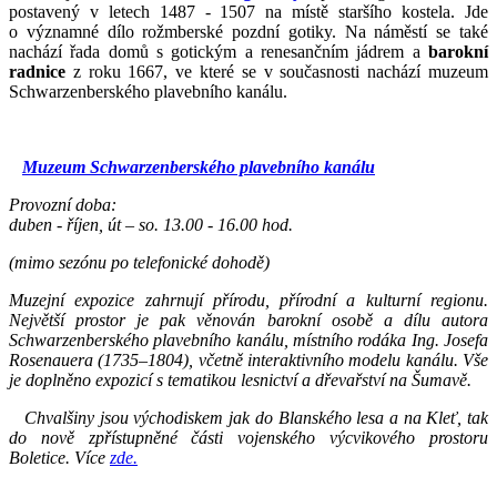
postavený v letech 1487 - 1507 na místě staršího kostela. Jde
o významné dílo rožmberské pozdní gotiky. Na náměstí se také
nachází řada domů s gotickým a renesančním jádrem a
barokní
radnice
z roku 1667, ve které se v současnosti nachází muzeum
Schwarzenberského plavebního kanálu.
Muzeum Schwarzenberského plavebního kanálu
Provozní doba:
duben - říjen, út – so. 13.00 - 16.00 hod.
(mimo sezónu po telefonické dohodě)
Muzejní expozice zahrnují přírodu, přírodní a kulturní regionu.
Největší prostor je pak věnován barokní osobě a dílu autora
Schwarzenberského plavebního kanálu, místního rodáka Ing. Josefa
Rosenauera
(1735–1804)
, včetně interaktivního modelu kanálu. Vše
je doplněno expozicí s tematikou lesnictví a dřevařství na Šumavě.
Chvalšiny jsou východiskem jak do Blanského lesa a na Kleť, tak
do nově zpřístupněné části vojenského výcvikového prostoru
Boletice
. Více
zde.