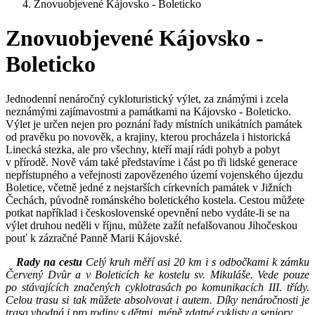
Znovuobjevené Kájovsko - Boleticko
Znovuobjevené Kájovsko -
Boleticko
Jednodenní nenáročný cykloturistický výlet, za známými i zcela
neznámými zajímavostmi a památkami na Kájovsko - Boleticko.
Výlet je určen nejen pro poznání řady místních unikátních památek
od pravěku po novověk, a krajiny, kterou procházela i historická
Linecká stezka, ale pro všechny, kteří mají rádi pohyb a pobyt
v přírodě. Nově vám také představíme i část po tři lidské generace
nepřístupného a veřejnosti zapovězeného území vojenského újezdu
Boletice, včetně jedné z nejstarších církevních památek v Jižních
Čechách, původně románského boletického kostela. Cestou můžete
potkat například i československé opevnění nebo vydáte-li se na
výlet druhou neděli v říjnu, můžete zažít nefalšovanou Jihočeskou
pouť k zázračné Panně Marii Kájovské.
Rady na cestu
Celý kruh měří asi 20 km i s odbočkami k zámku
Červený Dvůr a v Boleticích ke kostelu sv. Mikuláše. Vede pouze
po stávajících značených cyklotrasách po komunikacích III. třídy.
Celou trasu si tak můžete absolvovat i autem. Díky nenáročnosti je
trasa vhodná i pro rodiny s dětmi, méně zdatné cyklisty a seniory.