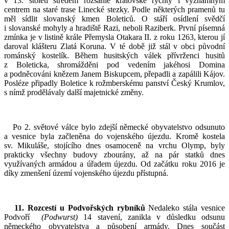
v 13. století středem rozsáhlé královské rychty i významným
centrem na staré trase Linecké stezky. Podle některých pramenů tu
měl sídlit slovanský kmen Boleticů. O stáří osídlení svědčí
i slovanské mohyly a hradiště Razi, neboli Raziberk. První písemná
zmínka je v listině krále Přemysla Otakara II. z roku 1263, kterou jí
daroval klášteru Zlatá Koruna. V té době již stál v obci původní
románský kostelík. Během husitských válek přívrženci husitů
z Boleticka, shromážděni pod vedením jakéhosi Domina
a podněcováni knězem Janem Biskupcem, přepadli a zapálili Kájov.
Posléze připadly Boletice k rožmberskému panství Český Krumlov,
s nímž prodělávaly další majetnické změny.
Po 2. světové válce bylo zdejší německé obyvatelstvo odsunuto
a vesnice byla začleněna do vojenského újezdu. Kromě kostela
sv. Mikuláše, stojícího dnes osamoceně na vrchu Olymp, byly
prakticky všechny budovy zbourány, až na pár statků dnes
využívaných armádou a úřadem újezdu. Od začátku roku 2016 je
díky zmenšení území vojenského újezdu přístupná.
11. Rozcestí u Podvořských rybníků
Nedaleko stála vesnice
Podvoří
(Podwurst)
14 stavení, zanikla v důsledku odsunu
německého obyvatelstva a působení armády. Dnes součást