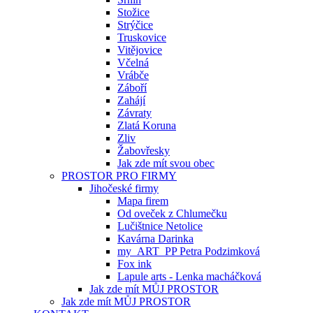
Stožice
Strýčice
Truskovice
Vitějovice
Včelná
Vrábče
Záboří
Zahájí
Závraty
Zlatá Koruna
Zliv
Žabovřesky
Jak zde mít svou obec
PROSTOR PRO FIRMY
Jihočeské firmy
Mapa firem
Od oveček z Chlumečku
Lučištnice Netolice
Kavárna Darinka
my_ART_PP Petra Podzimková
Fox ink
Lapule arts - Lenka macháčková
Jak zde mít MŮJ PROSTOR
Jak zde mít MŮJ PROSTOR