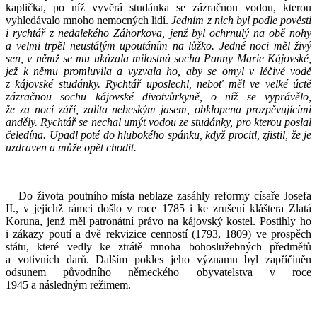
kaplička, po níž vyvěrá studánka se zázračnou vodou, kterou
vyhledávalo mnoho nemocných lidí.
Jedním z nich byl podle pověsti
i rychtář z nedalekého Záhorkova,
jenž byl ochrnulý na obě nohy
a velmi trpěl neustálým upoutáním na lůžko. Jedné noci měl živý
sen, v němž se mu ukázala milostná socha Panny Marie Kájovské,
jež k němu promluvila a vyzvala ho, aby se omyl v léčivé vodě
z kájovské studánky. Rychtář uposlechl, neboť měl ve velké úctě
zázračnou sochu kájovské divotvůrkyně, o níž se vyprávělo,
že za nocí září, zalita nebeským jasem, obklopena prozpěvujícími
anděly. Rychtář se nechal umýt vodou ze studánky, pro kterou poslal
čeledína. Upadl poté do hlubokého spánku, když procitl, zjistil, že je
uzdraven a může opět chodit.
Do života poutního místa neblaze zasáhly reformy císaře Josefa
II., v jejichž rámci došlo v roce 1785 i ke zrušení kláštera Zlatá
Koruna, jenž měl patronátní právo na kájovský kostel. Postihly ho
i zákazy poutí a dvě rekvizice cenností (1793, 1809) ve prospěch
státu, které vedly ke ztrátě mnoha bohoslužebných předmětů
a votivních darů. Dalším pokles jeho významu byl zapříčiněn
odsunem původního německého obyvatelstva v roce
1945 a následným režimem.