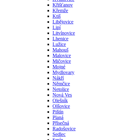
Křišťanov
Křemže
Ktiš
Libějovice
Lipí
Litvínovice
Lhenice
Lužice
Mahouš
Malovice
Mičovice
Mojné
Mydlovary
Nákří
Němčice
Netolice
Nová Ves
Olešník
Olšovice
Pištín
Planá
Přísečná
Radošovice
Sedlec
Srnín