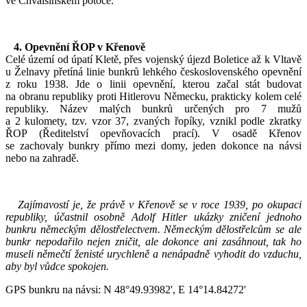
ve Chvalšinském potoce.
4. Opevnění ŘOP v Křenově
Celé území od úpatí Kletě, přes vojenský újezd Boletice až k Vltavě
u Želnavy přetíná linie bunkrů lehkého československého opevnění
z roku 1938. Jde o linii opevnění, kterou začal stát budovat
na obranu republiky proti Hitlerovu Německu, prakticky kolem celé
republiky. Název malých bunkrů určených pro 7 mužů
a 2 kulomety, tzv. vzor 37, zvaných řopíky, vznikl podle zkratky
ŘOP (Ředitelství opevňovacích prací). V osadě Křenov
se zachovaly bunkry přímo mezi domy, jeden dokonce na návsi
nebo na zahradě.
Zajímavostí je, že právě v Křenově se v roce 1939, po okupaci
republiky, účastnil osobně Adolf Hitler ukázky zničení jednoho
bunkru německým dělostřelectvem. Německým dělostřelcům se ale
bunkr nepodařilo nejen zničit, ale dokonce ani zasáhnout, tak ho
museli němečtí ženisté urychleně a nenápadně vyhodit do vzduchu,
aby byl vůdce spokojen.
GPS bunkru na návsi: N 48°49.93982', E 14°14.84272'