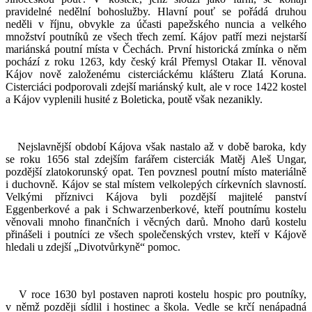
pravidelné nedělní bohoslužby. Hlavní pouť se pořádá druhou
neděli v říjnu, obvykle za účasti papežského nuncia a velkého
množství poutníků ze všech třech zemí. Kájov patří mezi nejstarší
mariánská poutní místa v Čechách. První historická zmínka o něm
pochází z roku 1263, kdy český král Přemysl Otakar II. věnoval
Kájov nově založenému cisterciáckému klášteru Zlatá Koruna.
Cisterciáci podporovali zdejší mariánský kult, ale v roce 1422 kostel
a Kájov vyplenili husité z Boleticka, poutě však nezanikly.
Nejslavnější období Kájova však nastalo až v době baroka, kdy
se roku 1656 stal zdejším farářem cisterciák Matěj Aleš Ungar,
pozdější zlatokorunský opat. Ten povznesl poutní místo materiálně
i duchovně. Kájov se stal místem velkolepých církevních slavností.
Velkými příznivci Kájova byli pozdější majitelé panství
Eggenberkové a pak i Schwarzenberkové, kteří poutnímu kostelu
věnovali mnoho finančních i věcných darů. Mnoho darů kostelu
přinášeli i poutníci ze všech společenských vrstev, kteří v Kájově
hledali u zdejší „Divotvůrkyně“ pomoc.
V roce 1630 byl postaven naproti kostelu hospic pro poutníky,
v němž později sídlil i hostinec a škola. Vedle se krčí nenápadná