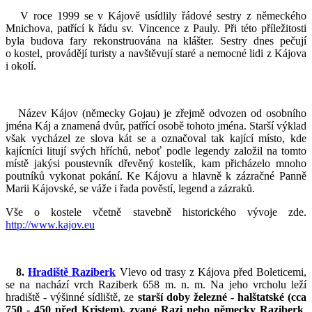
V roce 1999 se v Kájově usídlily řádové sestry z německého
Mnichova, patřící k řádu sv. Vincence z Pauly. Při této příležitosti
byla budova fary rekonstruována na klášter. Sestry dnes pečují
o kostel, provádějí turisty a navštěvují staré a nemocné lidi z Kájova
i okolí.
Název Kájov (německy Gojau) je zřejmě odvozen od osobního
jména Káj a znamená dvůr, patřící osobě tohoto jména. Starší výklad
však vycházel ze slova kát se a označoval tak kající místo, kde
kajícníci litují svých hříchů, neboť podle legendy založil na tomto
místě jakýsi poustevník dřevěný kostelík, kam přicházelo mnoho
poutníků vykonat pokání. Ke Kájovu a hlavně k zázračné Panně
Marii Kájovské, se váže i řada pověstí, legend a zázraků.
Vše o kostele včetně stavebně historického vývoje zde.
http://www.kajov.eu
8.
Hradiště Raziberk
Vlevo od trasy z Kájova před Boleticemi,
se na nachází vrch Raziberk 658 m. n. m. Na jeho vrcholu leží
hradiště - výšinné sídliště, ze
starší doby železné - halštatské (cca
750 - 450 před Kristem), zvané Razi nebo německy Raziberk
.