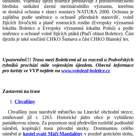
odsunuto. Vojenský újezd Boletice představuje z přírodovědeckého
hlediska unikátní území mezinárodního významu, kterému
se dostává ochrana v rámci soustavy NATURA 2000. Ochrana je
zajištěna podle směrnice o ochraně přírodních stanovišť, volně
žijících živočichů a planě rostoucích rostlin (Evropsky významná
lokalita Boletice a Evropsky významná lokalita Polná) a podle
směrnice o ochraně volně žijících ptáků (Ptačí oblast Boletice). Část
újezdu je také součástí CHKO Šumava a část CHKO Blanský les.
Upozornění!!! Trasa mezi Boleticemi až za rozcestí u Podvořských
rybníků prochází stále vojenským újezdem. Obecné informace
pro turisty ve VVP nejdete na
www.vojujezd-boletice.cz
Zastavení na trase
Chvalšiny
Chvalšiny jsou starobylé městečko na Linecké obchodní stezce,
zmiňované již r. 1263. Historické jádro obce je vyhlášeno
památkovou zónou. Za pozornost stojí především rozlehlé podlouhlé
náměstí, kopírující trasu původní stezky. Dominantou celého
náměstí je
kostel svaté Máří Magdalény
v pozdně gotickém slohu,