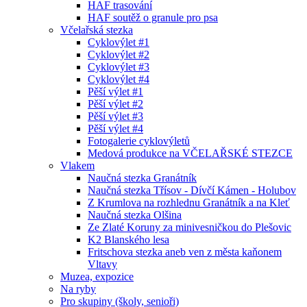
HAF trasování
HAF soutěž o granule pro psa
Včelařská stezka
Cyklovýlet #1
Cyklovýlet #2
Cyklovýlet #3
Cyklovýlet #4
Pěší výlet #1
Pěší výlet #2
Pěší výlet #3
Pěší výlet #4
Fotogalerie cyklovýletů
Medová produkce na VČELAŘSKÉ STEZCE
Vlakem
Naučná stezka Granátník
Naučná stezka Třísov - Dívčí Kámen - Holubov
Z Krumlova na rozhlednu Granátník a na Kleť
Naučná stezka Olšina
Ze Zlaté Koruny za minivesničkou do Plešovic
K2 Blanského lesa
Fritschova stezka aneb ven z města kaňonem
Vltavy
Muzea, expozice
Na ryby
Pro skupiny (školy, senioři)