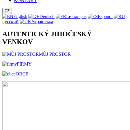
KONTAKT
CZ
English
Deutsch
Le français
Espanol
русский
Українська
AUTENTICKÝ JIHOČESKÝ
VENKOV
MŮJ PROSTOR
FIRMY
OBCE