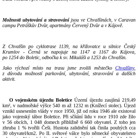
Možnosti ubytování a stravování
jsou ve Chvalšinách, v Caravan
campu Petráškův Dvůr, apartmány Červený Dvůr a v Kájově.
Z Chvalšin po cyklotrase 1139, na křižovatce u silnice Český
Krumlov - Černá se napojuje na 1147 a 1167 do Kájova,
po 1254 do Boletic, odbočka k sv. Mikuláši a 1253 do Chvalšin.
Jako výchozí místo na trasu jsme zvolili městečko
Chvalšiny
,
z důvodu možností parkování, ubytování, stravování a dalších
aktivit.
O vojenském újezdu Boletice
Území újezdu zaujímá 219,49
km², v nadmořské výšce 540 m až 1232 m (Knížecí stolec). Újezd
vznikl usnesením vlády v roce 1950, již od roku 1946 ale existoval
jako vojenský tábor Boletice. Při sčítání lidu v roce 1910 zde žilo
v 56 obcích, 1 048 domech přibližně 6 660 obyvatel. Z toho jen
zhruba 1 % tvořili Češi. Hustota zalidnění tak činila pouhých cca
30 obyvatel/km2. Po II. světové válce bylo německé obyvatelstvo