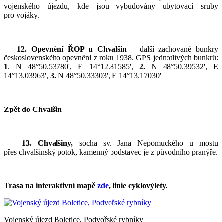
vojenského újezdu, kde jsou vybudovány ubytovací sruby
pro vojáky.
12. Opevnění ŘOP u Chvalšin
– další zachované bunkry
československého opevnění z roku 1938. GPS jednotlivých bunkrů:
1
. N 48°50.53780', E 14°12.81585',
2.
N 48°50.39532', E
14°13.03963',
3.
N 48°50.33303', E 14°13.17030'
Zpět do Chvalšin
13. Chvalšiny,
socha sv. Jana Nepomuckého u mostu
přes chvalšinský potok, kamenný podstavec je z původního pranýře.
Trasa na interaktivní mapě
zde
, linie cyklovýlety.
Vojenský újezd Boletice, Podvořské rybníky