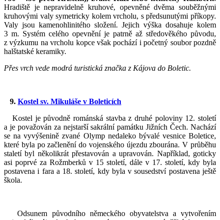
Hradiště je nepravidelně kruhové, opevněné dvěma souběžnými
kruhovými valy symetricky kolem vrcholu, s předsunutými příkopy.
Valy jsou kamenohlinitého složení. Jejich výška dosahuje kolem
3 m. Systém celého opevnění je patrně až středověkého původu,
z výzkumu na vrcholu kopce však pochází i početný soubor pozdně
halštatské keramiky.
Přes vrch vede modrá turistická značka z Kájova do Boletic.
9.
Kostel sv. Mikuláše
v Boleticích
Kostel je původně románská stavba z druhé poloviny 12. století
a je považován za nejstarší sakrální památku Jižních Čech. Nachází
se na vyvýšenině zvané Olymp nedaleko bývalé vesnice Boletice,
které byla po začlenění do vojenského újezdu zbourána. V průběhu
staletí byl několikrát přestavován a upravován. Například, goticky
asi poprvé za Rožmberků v 15 století, dále v 17. století, kdy byla
postavena i fara a 18. století, kdy byla v sousedství postavena ještě
škola.
Odsunem původního německého obyvatelstva a vytvořením