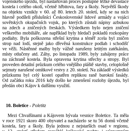
vojenského újezdu, byl nastartován proces postupné těžké devastace
kostela i celého okolí, včetně hřbitova, fary a školy. Největší škody
na objektu vznikly v 60. až 80. letech 20. století, kdy se na nich
hlavně podíleli příslušníci Československé lidové armády a vojáci
sovětských okupačních vojsk, po kterých zůstali nápisy azbukou
na zdech a zničených freskách. Výsledkem bylo nejen zničení
veškerého mobiliáře, ale například byly hledači pokladů rozkopány
podlahy. Byla poškozena střešní krytina a téměř zcela byl zničen
strop nad lodí, stejně jako dřevěná konstrukce podlah i schodišť
ve věži. Nástěnné malby byly vážně narušeny letitým zatékáním,
místy otlučeny atd. Záhy, po listopadu 1989, byly zahájeny práce
na záchraně kostela. Byla opravena krytina střechy a stropy. Byl
proveden detailní průzkum celého vnějšího pláště stavby, celoplošně
sejmuty narušené omítkové vrstvy z 20. století. Na základě výsledků
průzkumu byl celý kostel opatřen replikou raně barokní fasády.
Od začátku roku 2016 kdy došlo ke zmenšení rozlohy újezdu, byl
předán obci Kájov k dalšímu využití.
10. Boletice -
Poletitz
Mezi Chvalšinami a Kájovem bývala vesnice Boletice. Ta měla
v roce 1921 skoro 400 obyvatel a nacházelo se tu 56 domů včetně
kostela, fary a školy. Byla jednou z nejstarších osad v regionu,