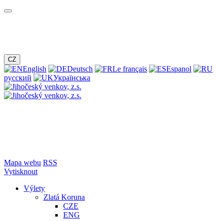
CZ
English
Deutsch
Le français
Espanol
русский
Українська
Mapa webu
RSS
Vytisknout
Výlety
Zlatá Koruna
CZE
ENG