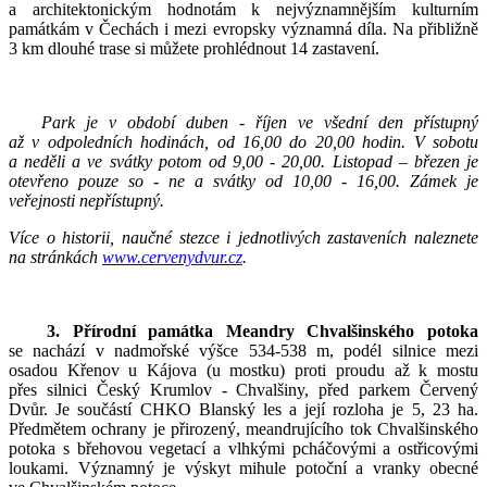
a architektonickým hodnotám k nejvýznamnějším kulturním
památkám v Čechách i mezi evropsky významná díla. Na přibližně
3 km dlouhé trase si můžete prohlédnout 14 zastavení.
Park je v období duben - říjen ve všední den přístupný
až v odpoledních hodinách, od 16,00 do 20,00 hodin. V sobotu
a neděli a ve svátky potom od 9,00 - 20,00. Listopad – březen je
otevřeno pouze so - ne a svátky od 10,00 - 16,00. Zámek je
veřejnosti nepřístupný.
Více o historii, naučné stezce i jednotlivých zastaveních naleznete
na stránkách
www.cervenydvur.cz
.
3.
Přírodní památka
Meandry Chvalšinského potoka
se nachází v nadmořské výšce 534-538 m, podél silnice mezi
osadou Křenov u Kájova (u mostku) proti proudu až k mostu
přes silnici Český Krumlov - Chvalšiny, před parkem Červený
Dvůr. Je součástí CHKO Blanský les a její rozloha je 5, 23 ha.
Předmětem ochrany je přirozený, meandrujícího tok Chvalšinského
potoka s břehovou vegetací a vlhkými pcháčovými a ostřicovými
loukami. Významný je výskyt mihule potoční a vranky obecné