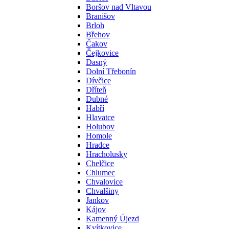
Boršov nad Vltavou
Branišov
Brloh
Břehov
Čakov
Čejkovice
Dasný
Dolní Třebonín
Dívčice
Dříteň
Dubné
Habří
Hlavatce
Holubov
Homole
Hradce
Hracholusky
Chelčice
Chlumec
Chvalovice
Chvalšiny
Jankov
Kájov
Kamenný Újezd
Kvítkovice