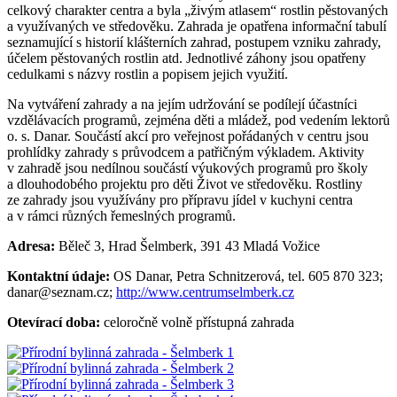
celkový charakter centra a byla „živým atlasem“ rostlin pěstovaných
a využívaných ve středověku. Zahrada je opatřena informační tabulí
seznamující s historií klášterních zahrad, postupem vzniku zahrady,
účelem pěstovaných rostlin atd. Jednotlivé záhony jsou opatřeny
cedulkami s názvy rostlin a popisem jejich využití.
Na vytváření zahrady a na jejím udržování se podílejí účastníci
vzdělávacích programů, zejména děti a mládež, pod vedením lektorů
o. s. Danar. Součástí akcí pro veřejnost pořádaných v centru jsou
prohlídky zahrady s průvodcem a patřičným výkladem. Aktivity
v zahradě jsou nedílnou součástí výukových programů pro školy
a dlouhodobého projektu pro děti Život ve středověku. Rostliny
ze zahrady jsou využívány pro přípravu jídel v kuchyni centra
a v rámci různých řemeslných programů.
Adresa:
Běleč 3, Hrad Šelmberk, 391 43 Mladá Vožice
Kontaktní údaje:
OS Danar, Petra Schnitzerová, tel. 605 870 323;
danar@seznam.cz;
http://www.centrumselmberk.cz
Otevírací doba:
celoročně volně přístupná zahrada