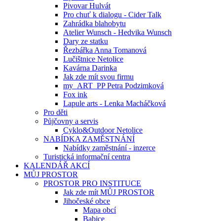
Pivovar Hulvát
Pro chuť k dialogu - Cider Talk
Zahrádka blahobytu
Atelier Wunsch - Hedvika Wunsch
Dary ze statku
Řezbářka Anna Tomanová
Lučištnice Netolice
Kavárna Darinka
Jak zde mít svou firmu
my_ART_PP Petra Podzimková
Fox ink
Lapule arts - Lenka Macháčková
Pro děti
Půjčovny a servis
Cyklo&Outdoor Netolice
NABÍDKA ZAMĚSTNÁNÍ
Nabídky zaměstnání - inzerce
Turistická informační centra
KALENDÁŘ AKCÍ
MŮJ PROSTOR
PROSTOR PRO INSTITUCE
Jak zde mít MŮJ PROSTOR
Jihočeské obce
Mapa obcí
Babice