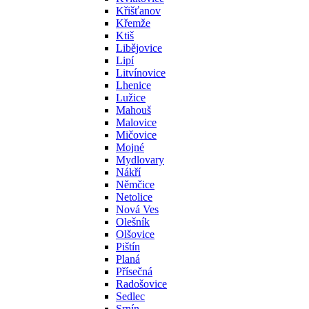
Křišťanov
Křemže
Ktiš
Libějovice
Lipí
Litvínovice
Lhenice
Lužice
Mahouš
Malovice
Mičovice
Mojné
Mydlovary
Nákří
Němčice
Netolice
Nová Ves
Olešník
Olšovice
Pištín
Planá
Přísečná
Radošovice
Sedlec
Srnín