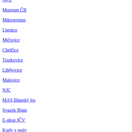
Muzeum ČB
Mikroregion
Lhenice
Mičovice
Chelčice
Truskovice
Libějovice
Malovice
NJC
MAS Blanský les
Svazek Blata
E-shop JČV
Kudy z nudy