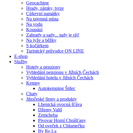
Geocaching
Hrady, zámky, tvrze
Církevní památky
Na tajemná místa
Na vodu
Koupání
Zahrady a sady... tady je ráj!
Na lyže a běžky
S kočárkem
Turistický průvodce ON LINE
E-shop
Služby
Hotely a penziony
Vyhledání penzionu v Jižních Čechách
Vyhledání hotelu v Jižních Čechách
Kempy
Autokemping Štilec
Chaty
Jihočeské firmy a produkty
Lhenická ovocná šťáva
Džemy Vališ
Zemcheba
Pivovar Horní Chrášťany
Od oveček z Chlumečku
By Re.La