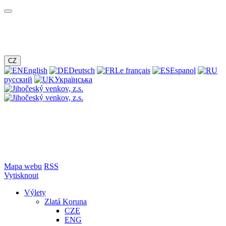
CZ
English
Deutsch
Le français
Espanol
русский
Українська
Mapa webu
RSS
Vytisknout
Výlety
Zlatá Koruna
CZE
ENG