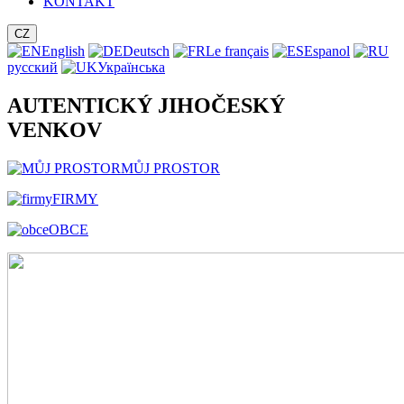
KONTAKT
CZ
English
Deutsch
Le français
Espanol
русский
Українська
AUTENTICKÝ JIHOČESKÝ
VENKOV
MŮJ PROSTOR
FIRMY
OBCE