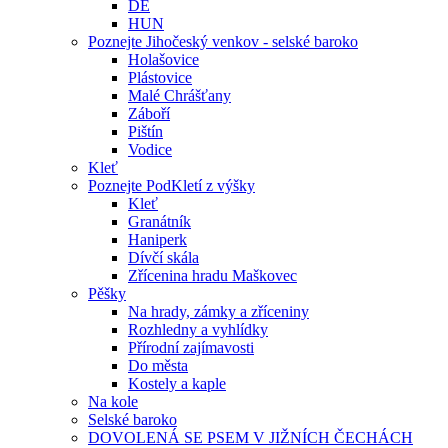
DE
HUN
Poznejte Jihočeský venkov - selské baroko
Holašovice
Plástovice
Malé Chrášťany
Záboří
Pištín
Vodice
Kleť
Poznejte PodKletí z výšky
Kleť
Granátník
Haniperk
Dívčí skála
Zřícenina hradu Maškovec
Pěšky
Na hrady, zámky a zříceniny
Rozhledny a vyhlídky
Přírodní zajímavosti
Do města
Kostely a kaple
Na kole
Selské baroko
DOVOLENÁ SE PSEM V JIŽNÍCH ČECHÁCH