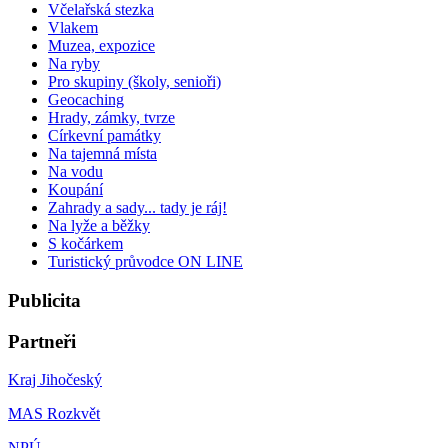
Včelařská stezka
Vlakem
Muzea, expozice
Na ryby
Pro skupiny (školy, senioři)
Geocaching
Hrady, zámky, tvrze
Církevní památky
Na tajemná místa
Na vodu
Koupání
Zahrady a sady... tady je ráj!
Na lyže a běžky
S kočárkem
Turistický průvodce ON LINE
Publicita
Partneři
Kraj Jihočeský
MAS Rozkvět
NPÚ