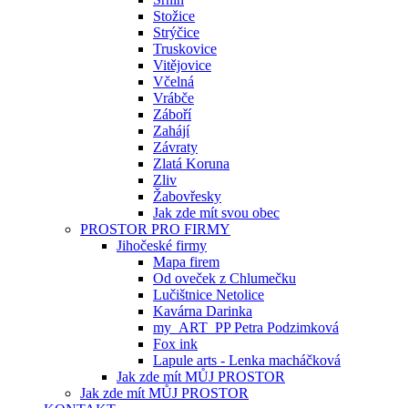
Stožice
Strýčice
Truskovice
Vitějovice
Včelná
Vrábče
Záboří
Zahájí
Závraty
Zlatá Koruna
Zliv
Žabovřesky
Jak zde mít svou obec
PROSTOR PRO FIRMY
Jihočeské firmy
Mapa firem
Od oveček z Chlumečku
Lučištnice Netolice
Kavárna Darinka
my_ART_PP Petra Podzimková
Fox ink
Lapule arts - Lenka macháčková
Jak zde mít MŮJ PROSTOR
Jak zde mít MŮJ PROSTOR