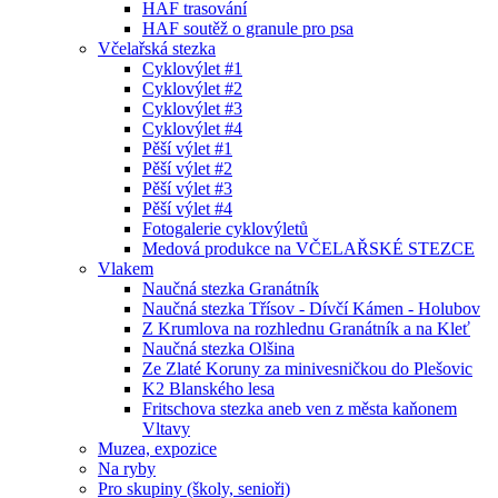
HAF trasování
HAF soutěž o granule pro psa
Včelařská stezka
Cyklovýlet #1
Cyklovýlet #2
Cyklovýlet #3
Cyklovýlet #4
Pěší výlet #1
Pěší výlet #2
Pěší výlet #3
Pěší výlet #4
Fotogalerie cyklovýletů
Medová produkce na VČELAŘSKÉ STEZCE
Vlakem
Naučná stezka Granátník
Naučná stezka Třísov - Dívčí Kámen - Holubov
Z Krumlova na rozhlednu Granátník a na Kleť
Naučná stezka Olšina
Ze Zlaté Koruny za minivesničkou do Plešovic
K2 Blanského lesa
Fritschova stezka aneb ven z města kaňonem
Vltavy
Muzea, expozice
Na ryby
Pro skupiny (školy, senioři)