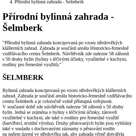
Přírodní bylinná zahrada - Šelmberk
Přírodní bylinná zahrada -
Šelmberk
"Přírodní bylinná zahrada koncipovaná po vzoru středověkých
klášterních zahrad. Zahrada je součástí areálu Historicko-řemeslně
vzdělávacího centra Šelmberk. Návštěvník zde nalezne 58 záhonů
s 50 druhy bylin (byliny s léčivými účinky, využitelné v kuchyni,
rostliny pro řemeslné využití)."
ŠELMBERK
Bylinná zahrada koncipovaná po vzoru středověkých klášterních
zahrad. Zahrada je součástí areálu historicko-řemeslně vzdělávacího
centra Šelmberk a je celoročně volně přístupná veřejnosti.
V současné době zde návštěvník nalezne 58 záhonů s 50 druhy
bylin. Jedná se zejména o byliny s léčivými účinky, zároveň
využitelné v kuchyni, ale také o rostliny pro řemeslné využití
(barvířství, textilní výroba). Druhy pěstovaných bylin jsou vybírány
také v souladu s dochovanými záznamy o pěstování rostlin
na našem území ve středověku tak, aby zahrada věrně dotvářela