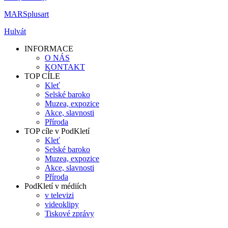
MARSplusart
Hulvát
INFORMACE
O NÁS
KONTAKT
TOP CÍLE
Kleť
Selské baroko
Muzea, expozice
Akce, slavnosti
Příroda
TOP cíle v PodKletí
Kleť
Selské baroko
Muzea, expozice
Akce, slavnosti
Příroda
PodKletí v médiích
v televizi
videoklipy
Tiskové zprávy