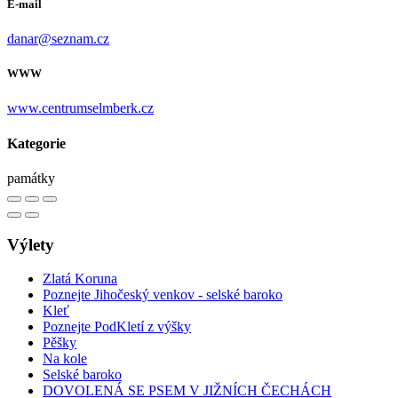
E-mail
danar@seznam.cz
WWW
www.centrumselmberk.cz
Kategorie
památky
Výlety
Zlatá Koruna
Poznejte Jihočeský venkov - selské baroko
Kleť
Poznejte PodKletí z výšky
Pěšky
Na kole
Selské baroko
DOVOLENÁ SE PSEM V JIŽNÍCH ČECHÁCH