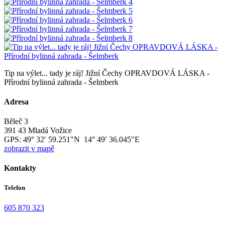
Tip na výlet... tady je ráj! Jižní Čechy OPRAVDOVÁ LÁSKA -
Přírodní bylinná zahrada - Šelmberk
Adresa
Běleč 3
391 43 Mladá Vožice
GPS:
49° 32′ 59.251″N 14° 49′ 36.045″E
zobrazit v mapě
Kontakty
Telefon
605 870 323