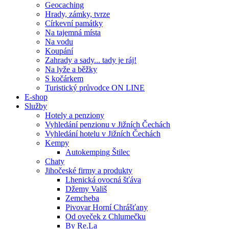
Geocaching
Hrady, zámky, tvrze
Církevní památky
Na tajemná místa
Na vodu
Koupání
Zahrady a sady... tady je ráj!
Na lyže a běžky
S kočárkem
Turistický průvodce ON LINE
E-shop
Služby
Hotely a penziony
Vyhledání penzionu v Jižních Čechách
Vyhledání hotelu v Jižních Čechách
Kempy
Autokemping Štilec
Chaty
Jihočeské firmy a produkty
Lhenická ovocná šťáva
Džemy Vališ
Zemcheba
Pivovar Horní Chrášťany
Od oveček z Chlumečku
By Re.La