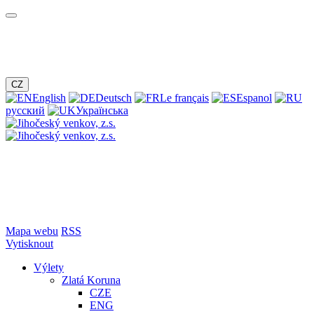
CZ
English
Deutsch
Le français
Espanol
русский
Українська
Mapa webu
RSS
Vytisknout
Výlety
Zlatá Koruna
CZE
ENG