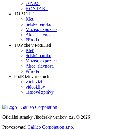
O NÁS
KONTAKT
TOP CÍLE
Kleť
Selské baroko
Muzea, expozice
Akce, slavnosti
Příroda
TOP cíle v PodKletí
Kleť
Selské baroko
Muzea, expozice
Akce, slavnosti
Příroda
PodKletí v médiích
v televizi
videoklipy
Tiskové zprávy
Oficiální stránky Jihočeský venkov, z.s. © 2026
Provozovatel
Galileo Corporation s.r.o.