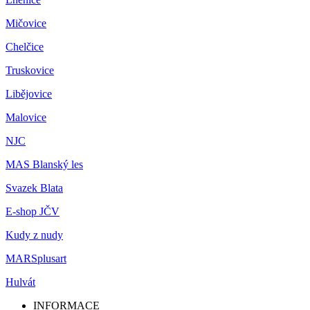
Mičovice
Chelčice
Truskovice
Libějovice
Malovice
NJC
MAS Blanský les
Svazek Blata
E-shop JČV
Kudy z nudy
MARSplusart
Hulvát
INFORMACE