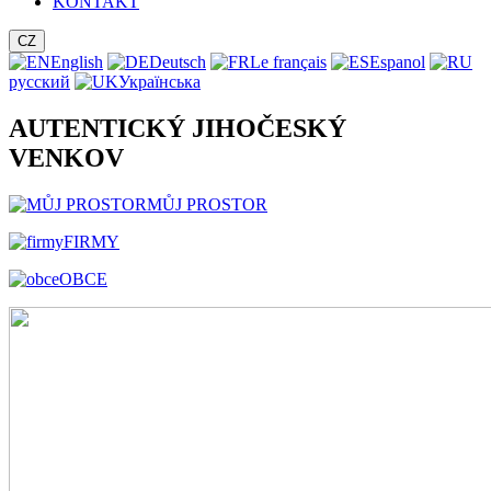
KONTAKT
CZ
English
Deutsch
Le français
Espanol
русский
Українська
AUTENTICKÝ JIHOČESKÝ
VENKOV
MŮJ PROSTOR
FIRMY
OBCE