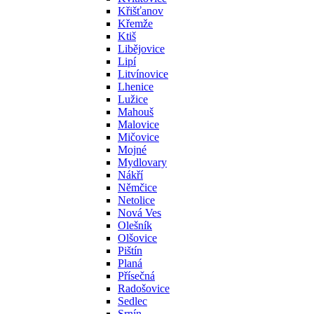
Křišťanov
Křemže
Ktiš
Libějovice
Lipí
Litvínovice
Lhenice
Lužice
Mahouš
Malovice
Mičovice
Mojné
Mydlovary
Nákří
Němčice
Netolice
Nová Ves
Olešník
Olšovice
Pištín
Planá
Přísečná
Radošovice
Sedlec
Srnín