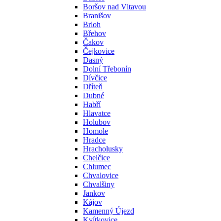
Boršov nad Vltavou
Branišov
Brloh
Břehov
Čakov
Čejkovice
Dasný
Dolní Třebonín
Dívčice
Dříteň
Dubné
Habří
Hlavatce
Holubov
Homole
Hradce
Hracholusky
Chelčice
Chlumec
Chvalovice
Chvalšiny
Jankov
Kájov
Kamenný Újezd
Kvítkovice