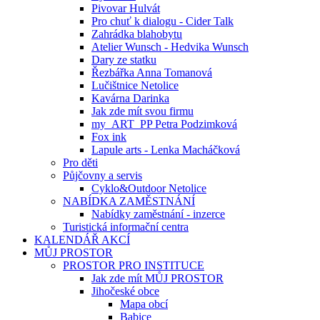
Pivovar Hulvát
Pro chuť k dialogu - Cider Talk
Zahrádka blahobytu
Atelier Wunsch - Hedvika Wunsch
Dary ze statku
Řezbářka Anna Tomanová
Lučištnice Netolice
Kavárna Darinka
Jak zde mít svou firmu
my_ART_PP Petra Podzimková
Fox ink
Lapule arts - Lenka Macháčková
Pro děti
Půjčovny a servis
Cyklo&Outdoor Netolice
NABÍDKA ZAMĚSTNÁNÍ
Nabídky zaměstnání - inzerce
Turistická informační centra
KALENDÁŘ AKCÍ
MŮJ PROSTOR
PROSTOR PRO INSTITUCE
Jak zde mít MŮJ PROSTOR
Jihočeské obce
Mapa obcí
Babice