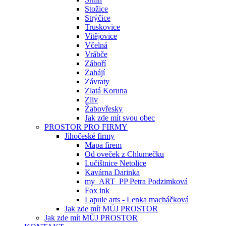
Stožice
Strýčice
Truskovice
Vitějovice
Včelná
Vrábče
Záboří
Zahájí
Závraty
Zlatá Koruna
Zliv
Žabovřesky
Jak zde mít svou obec
PROSTOR PRO FIRMY
Jihočeské firmy
Mapa firem
Od oveček z Chlumečku
Lučištnice Netolice
Kavárna Darinka
my_ART_PP Petra Podzimková
Fox ink
Lapule arts - Lenka macháčková
Jak zde mít MŮJ PROSTOR
Jak zde mít MŮJ PROSTOR