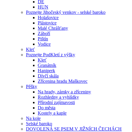
DE
HUN
Poznejte Jihočeský venkov - selské baroko
Holašovice
Plástovice
Malé Chrášťany
Záboří
Pištín
Vodice
Kleť
Poznejte PodKletí z výšky
Kleť
Granátník
Haniperk
Dívčí skála
Zřícenina hradu Maškovec
Pěšky
Na hrady, zámky a zříceniny
Rozhledny a vyhlídky
Přírodní zajímavosti
Do města
Kostely a kaple
Na kole
Selské baroko
DOVOLENÁ SE PSEM V JIŽNÍCH ČECHÁCH