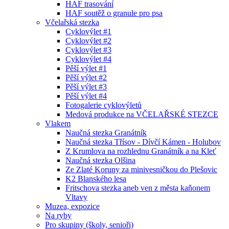
HAF trasování
HAF soutěž o granule pro psa
Včelařská stezka
Cyklovýlet #1
Cyklovýlet #2
Cyklovýlet #3
Cyklovýlet #4
Pěší výlet #1
Pěší výlet #2
Pěší výlet #3
Pěší výlet #4
Fotogalerie cyklovýletů
Medová produkce na VČELAŘSKÉ STEZCE
Vlakem
Naučná stezka Granátník
Naučná stezka Třísov - Dívčí Kámen - Holubov
Z Krumlova na rozhlednu Granátník a na Kleť
Naučná stezka Olšina
Ze Zlaté Koruny za minivesničkou do Plešovic
K2 Blanského lesa
Fritschova stezka aneb ven z města kaňonem
Vltavy
Muzea, expozice
Na ryby
Pro skupiny (školy, senioři)