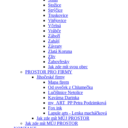
Stožice
Strýčice
Truskovice
Vitějovice
Včelná
Vrábče
Záboří
Zahájí
Závraty
Zlatá Koruna
Zliv
Žabovřesky
Jak zde mít svou obec
PROSTOR PRO FIRMY
Jihočeské firmy
Mapa firem
Od oveček z Chlumečku
Lučištnice Netolice
Kavárna Darinka
my_ART_PP Petra Podzimková
Fox ink
Lapule arts - Lenka macháčková
Jak zde mít MŮJ PROSTOR
Jak zde mít MŮJ PROSTOR