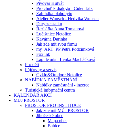
Pivovar Hulvát
Pro chuť k dialogu - Cider Talk
Zahrádka blahobytu
Atelier Wunsch - Hedvika Wunsch
Dary ze statku
Řezbářka Anna Tomanová
Lučištnice Netolice
Kavárna Darinka
Jak zde mít svou firmu
my_ART_PP Petra Podzimková
Fox ink
Lapule arts - Lenka Macháčková
Pro děti
Půjčovny a servis
Cyklo&Outdoor Netolice
NABÍDKA ZAMĚSTNÁNÍ
Nabídky zaměstnání - inzerce
Turistická informační centra
KALENDÁŘ AKCÍ
MŮJ PROSTOR
PROSTOR PRO INSTITUCE
Jak zde mít MŮJ PROSTOR
Jihočeské obce
Mapa obcí
Babice