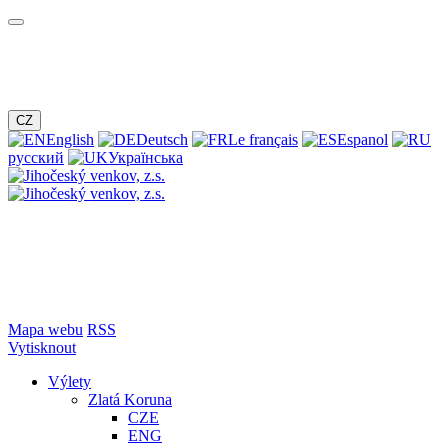
CZ
English
Deutsch
Le français
Espanol
русский
Українська
Mapa webu
RSS
Vytisknout
Výlety
Zlatá Koruna
CZE
ENG