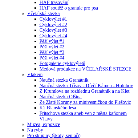
HAF trasování
HAF soutěž o granule pro psa
Včelařská stezka
Cyklovýlet #1
Cyklovýlet #2
Cyklovýlet #3
Cyklovýlet #4
Pěší výlet #1
Pěší výlet #2
Pěší výlet #3
Pěší výlet #4
Fotogalerie cyklovýletů
Medová produkce na VČELAŘSKÉ STEZCE
Vlakem
Naučná stezka Granátník
Naučná stezka Třísov - Dívčí Kámen - Holubov
Z Krumlova na rozhlednu Granátník a na Kleť
Naučná stezka Olšina
Ze Zlaté Koruny za minivesničkou do Plešovic
K2 Blanského lesa
Fritschova stezka aneb ven z města kaňonem
Vltavy
Muzea, expozice
Na ryby
Pro skupiny (školy, senioři)