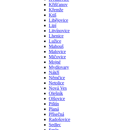
Křišťanov
Křemže
Ktiš
Libějovice
Lipí
Litvínovice
Lhenice
Lužice
Mahouš
Malovice
Mičovice
Mojné
Mydlovary
Nákří
Němčice
Netolice
Nová Ves
Olešník
Olšovice
Pištín
Planá
Přísečná
Radošovice
Sedlec
Srnín