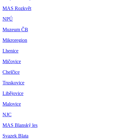
MAS Rozkvět
NPÚ
Muzeum ČB
Mikroregion
Lhenice
Mičovice
Chelčice
Truskovice
Libějovice
Malovice
NJC
MAS Blanský les
Svazek Blata