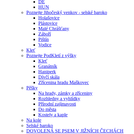
DE
HUN
Poznejte Jihočeský venkov - selské baroko
Holašovice
Plástovice
Malé Chrášťany
Záboří
Pištín
Vodice
Kleť
Poznejte PodKletí z výšky
Kleť
Granátník
Haniperk
Dívčí skála
Zřícenina hradu Maškovec
Pěšky
Na hrady, zámky a zříceniny
Rozhledny a vyhlídky
Přírodní zajímavosti
Do města
Kostely a kaple
Na kole
Selské baroko
DOVOLENÁ SE PSEM V JIŽNÍCH ČECHÁCH