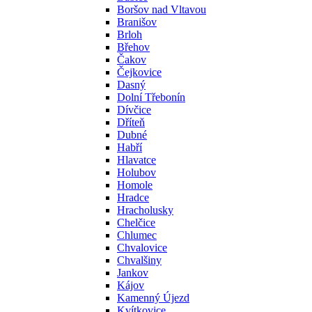
Boršov nad Vltavou
Branišov
Brloh
Břehov
Čakov
Čejkovice
Dasný
Dolní Třebonín
Dívčice
Dříteň
Dubné
Habří
Hlavatce
Holubov
Homole
Hradce
Hracholusky
Chelčice
Chlumec
Chvalovice
Chvalšiny
Jankov
Kájov
Kamenný Újezd
Kvítkovice