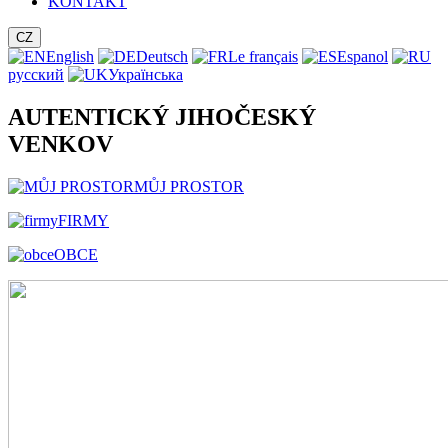
KONTAKT
CZ
English
Deutsch
Le français
Espanol
русский
Українська
AUTENTICKÝ JIHOČESKÝ
VENKOV
MŮJ PROSTOR
FIRMY
OBCE