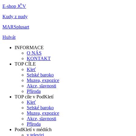
E-shop JČV
Kudy z nudy
MARSplusart
Hulvát
INFORMACE
O NÁS
KONTAKT
TOP CÍLE
Kleť
Selské baroko
Muzea, expozice
Akce, slavnosti
Příroda
TOP cíle v PodKletí
Kleť
Selské baroko
Muzea, expozice
Akce, slavnosti
Příroda
PodKletí v médiích
v televizi