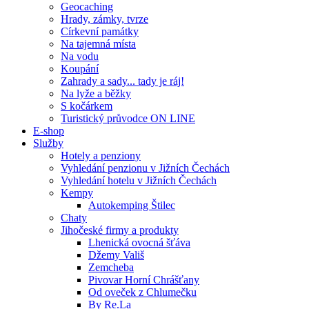
Geocaching
Hrady, zámky, tvrze
Církevní památky
Na tajemná místa
Na vodu
Koupání
Zahrady a sady... tady je ráj!
Na lyže a běžky
S kočárkem
Turistický průvodce ON LINE
E-shop
Služby
Hotely a penziony
Vyhledání penzionu v Jižních Čechách
Vyhledání hotelu v Jižních Čechách
Kempy
Autokemping Štilec
Chaty
Jihočeské firmy a produkty
Lhenická ovocná šťáva
Džemy Vališ
Zemcheba
Pivovar Horní Chrášťany
Od oveček z Chlumečku
By Re.La