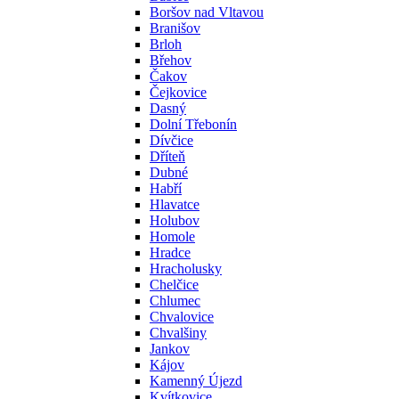
Boršov nad Vltavou
Branišov
Brloh
Břehov
Čakov
Čejkovice
Dasný
Dolní Třebonín
Dívčice
Dříteň
Dubné
Habří
Hlavatce
Holubov
Homole
Hradce
Hracholusky
Chelčice
Chlumec
Chvalovice
Chvalšiny
Jankov
Kájov
Kamenný Újezd
Kvítkovice