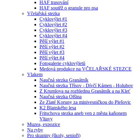
HAF trasování
HAF soutěž o granule pro psa
Včelařská stezka
Cyklovýlet #1
Cyklovýlet #2
Cyklovýlet #3
Cyklovýlet #4
Pěší výlet #1
Pěší výlet #2
Pěší výlet #3
Pěší výlet #4
Fotogalerie cyklovýletů
Medová produkce na VČELAŘSKÉ STEZCE
Vlakem
Naučná stezka Granátník
Naučná stezka Třísov - Dívčí Kámen - Holubov
Z Krumlova na rozhlednu Granátník a na Kleť
Naučná stezka Olšina
Ze Zlaté Koruny za minivesničkou do Plešovic
K2 Blanského lesa
Fritschova stezka aneb ven z města kaňonem
Vltavy
Muzea, expozice
Na ryby
Pro skupiny (školy, senioři)