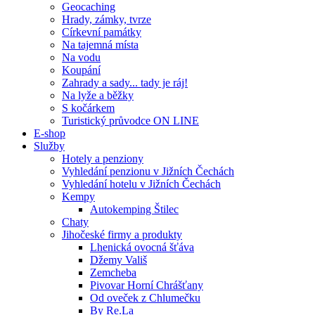
Geocaching
Hrady, zámky, tvrze
Církevní památky
Na tajemná místa
Na vodu
Koupání
Zahrady a sady... tady je ráj!
Na lyže a běžky
S kočárkem
Turistický průvodce ON LINE
E-shop
Služby
Hotely a penziony
Vyhledání penzionu v Jižních Čechách
Vyhledání hotelu v Jižních Čechách
Kempy
Autokemping Štilec
Chaty
Jihočeské firmy a produkty
Lhenická ovocná šťáva
Džemy Vališ
Zemcheba
Pivovar Horní Chrášťany
Od oveček z Chlumečku
By Re.La