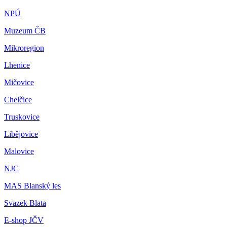
NPÚ
Muzeum ČB
Mikroregion
Lhenice
Mičovice
Chelčice
Truskovice
Libějovice
Malovice
NJC
MAS Blanský les
Svazek Blata
E-shop JČV