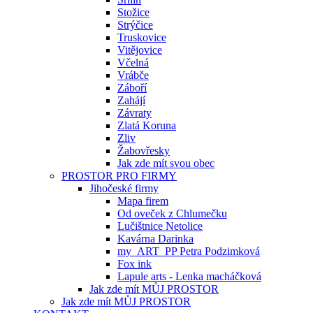
Stožice
Strýčice
Truskovice
Vitějovice
Včelná
Vrábče
Záboří
Zahájí
Závraty
Zlatá Koruna
Zliv
Žabovřesky
Jak zde mít svou obec
PROSTOR PRO FIRMY
Jihočeské firmy
Mapa firem
Od oveček z Chlumečku
Lučištnice Netolice
Kavárna Darinka
my_ART_PP Petra Podzimková
Fox ink
Lapule arts - Lenka macháčková
Jak zde mít MŮJ PROSTOR
Jak zde mít MŮJ PROSTOR