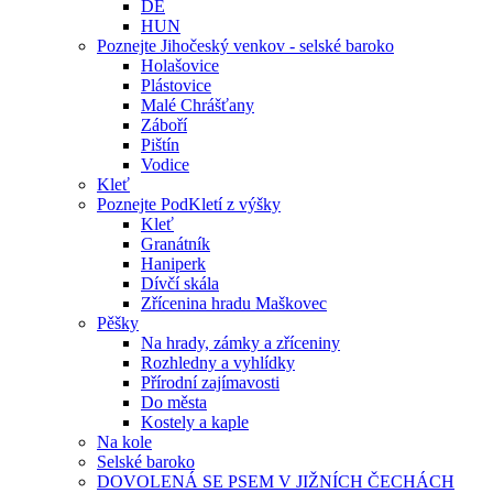
DE
HUN
Poznejte Jihočeský venkov - selské baroko
Holašovice
Plástovice
Malé Chrášťany
Záboří
Pištín
Vodice
Kleť
Poznejte PodKletí z výšky
Kleť
Granátník
Haniperk
Dívčí skála
Zřícenina hradu Maškovec
Pěšky
Na hrady, zámky a zříceniny
Rozhledny a vyhlídky
Přírodní zajímavosti
Do města
Kostely a kaple
Na kole
Selské baroko
DOVOLENÁ SE PSEM V JIŽNÍCH ČECHÁCH