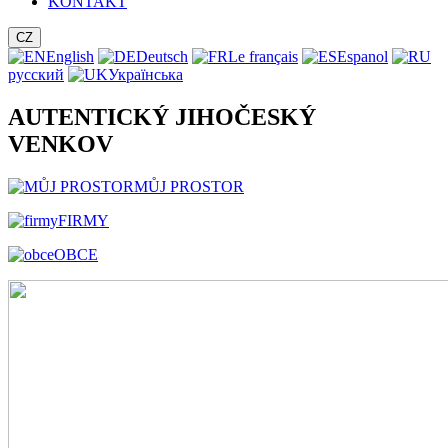
KONTAKT
CZ
English
Deutsch
Le français
Espanol
русский
Українська
AUTENTICKÝ JIHOČESKÝ
VENKOV
MŮJ PROSTOR
FIRMY
OBCE