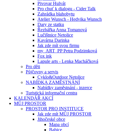
Pivovar Hulvát
Pro chuť k dialogu - Cider Talk
Zahrádka blahobytu
Atelier Wunsch - Hedvika Wunsch
Dary ze statku
Řezbářka Anna Tomanová
Lučištnice Netolice
Kavárna Darinka
Jak zde mít svou firmu
my_ART_PP Petra Podzimková
Fox ink
Lapule arts - Lenka Macháčková
Pro děti
Půjčovny a servis
Cyklo&Outdoor Netolice
NABÍDKA ZAMĚSTNÁNÍ
Nabídky zaměstnání - inzerce
Turistická informační centra
KALENDÁŘ AKCÍ
MŮJ PROSTOR
PROSTOR PRO INSTITUCE
Jak zde mít MŮJ PROSTOR
Jihočeské obce
Mapa obcí
Babice