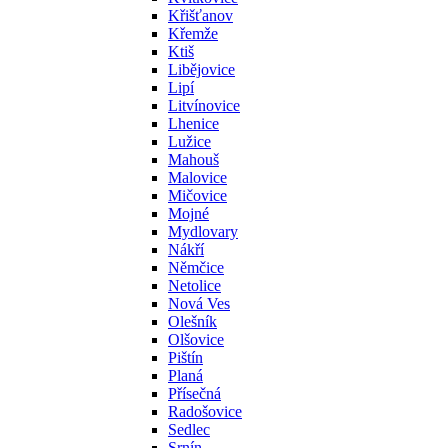
Křišťanov
Křemže
Ktiš
Libějovice
Lipí
Litvínovice
Lhenice
Lužice
Mahouš
Malovice
Mičovice
Mojné
Mydlovary
Nákří
Němčice
Netolice
Nová Ves
Olešník
Olšovice
Pištín
Planá
Přísečná
Radošovice
Sedlec
Srnín