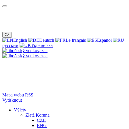
CZ
English
Deutsch
Le français
Espanol
русский
Українська
Mapa webu
RSS
Vytisknout
Výlety
Zlatá Koruna
CZE
ENG