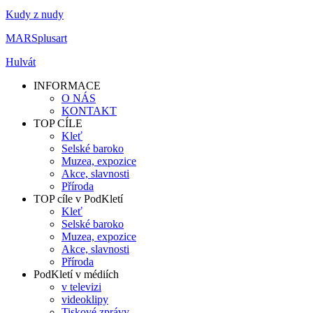
Kudy z nudy
MARSplusart
Hulvát
INFORMACE
O NÁS
KONTAKT
TOP CÍLE
Kleť
Selské baroko
Muzea, expozice
Akce, slavnosti
Příroda
TOP cíle v PodKletí
Kleť
Selské baroko
Muzea, expozice
Akce, slavnosti
Příroda
PodKletí v médiích
v televizi
videoklipy
Tiskové zprávy