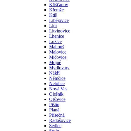
Křišťanov
Křemže
Ktiš
Libějovice
Lipí
Litvínovice
Lhenice
Lužice
Mahouš
Malovice
Mičovice
Mojné
Mydlovary
Nákří
Němčice
Netolice
Nová Ves
Olešník
Olšovice
Pištín
Planá
Přísečná
Radošovice
Sedlec
Srnín