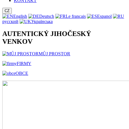
KONTAKT
CZ
English
Deutsch
Le français
Espanol
русский
Українська
AUTENTICKÝ JIHOČESKÝ
VENKOV
MŮJ PROSTOR
FIRMY
OBCE