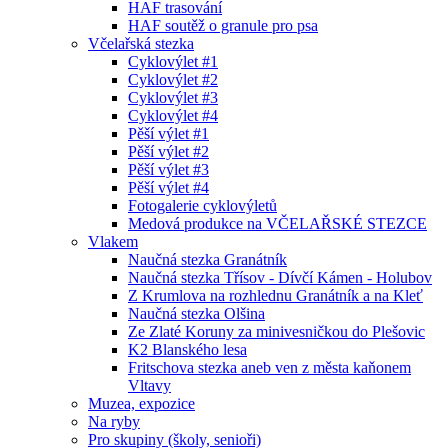
HAF trasování
HAF soutěž o granule pro psa
Včelařská stezka
Cyklovýlet #1
Cyklovýlet #2
Cyklovýlet #3
Cyklovýlet #4
Pěší výlet #1
Pěší výlet #2
Pěší výlet #3
Pěší výlet #4
Fotogalerie cyklovýletů
Medová produkce na VČELAŘSKÉ STEZCE
Vlakem
Naučná stezka Granátník
Naučná stezka Třísov - Dívčí Kámen - Holubov
Z Krumlova na rozhlednu Granátník a na Kleť
Naučná stezka Olšina
Ze Zlaté Koruny za minivesničkou do Plešovic
K2 Blanského lesa
Fritschova stezka aneb ven z města kaňonem
Vltavy
Muzea, expozice
Na ryby
Pro skupiny (školy, senioři)