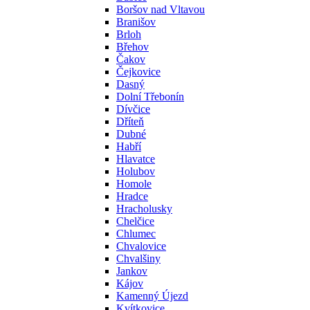
Boršov nad Vltavou
Branišov
Brloh
Břehov
Čakov
Čejkovice
Dasný
Dolní Třebonín
Dívčice
Dříteň
Dubné
Habří
Hlavatce
Holubov
Homole
Hradce
Hracholusky
Chelčice
Chlumec
Chvalovice
Chvalšiny
Jankov
Kájov
Kamenný Újezd
Kvítkovice