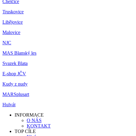
Chelčice
Truskovice
Libějovice
Malovice
NJC
MAS Blanský les
Svazek Blata
E-shop JČV
Kudy z nudy
MARSplusart
Hulvát
INFORMACE
O NÁS
KONTAKT
TOP CÍLE