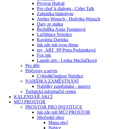
Pivovar Hulvát
Pro chuť k dialogu - Cider Talk
Zahrádka blahobytu
Atelier Wunsch - Hedvika Wunsch
Dary ze statku
Řezbářka Anna Tomanová
Lučištnice Netolice
Kavárna Darinka
Jak zde mít svou firmu
my_ART_PP Petra Podzimková
Fox ink
Lapule arts - Lenka Macháčková
Pro děti
Půjčovny a servis
Cyklo&Outdoor Netolice
NABÍDKA ZAMĚSTNÁNÍ
Nabídky zaměstnání - inzerce
Turistická informační centra
KALENDÁŘ AKCÍ
MŮJ PROSTOR
PROSTOR PRO INSTITUCE
Jak zde mít MŮJ PROSTOR
Jihočeské obce
Mapa obcí
Babice