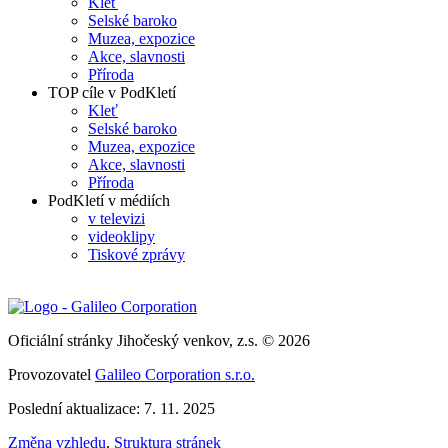
Kleť
Selské baroko
Muzea, expozice
Akce, slavnosti
Příroda
TOP cíle v PodKletí
Kleť
Selské baroko
Muzea, expozice
Akce, slavnosti
Příroda
PodKletí v médiích
v televizi
videoklipy
Tiskové zprávy
Oficiální stránky Jihočeský venkov, z.s. © 2026
Provozovatel
Galileo Corporation s.r.o.
Poslední aktualizace: 7. 11. 2025
Změna vzhledu
,
Struktura stránek