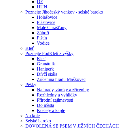
DE
HUN
Poznejte Jihočeský venkov - selské baroko
Holašovice
Plástovice
Malé Chrášťany
Záboří
Pištín
Vodice
Kleť
Poznejte PodKletí z výšky
Kleť
Granátník
Haniperk
Dívčí skála
Zřícenina hradu Maškovec
Pěšky
Na hrady, zámky a zříceniny
Rozhledny a vyhlídky
Přírodní zajímavosti
Do města
Kostely a kaple
Na kole
Selské baroko
DOVOLENÁ SE PSEM V JIŽNÍCH ČECHÁCH