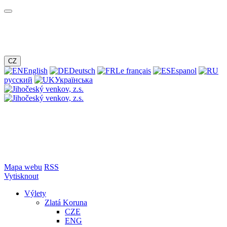
CZ
English
Deutsch
Le français
Espanol
русский
Українська
Mapa webu
RSS
Vytisknout
Výlety
Zlatá Koruna
CZE
ENG