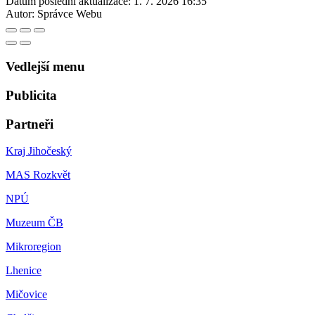
Datum poslední aktualizace:
1. 7. 2026 16:35
Autor:
Správce Webu
Vedlejší menu
Publicita
Partneři
Kraj Jihočeský
MAS Rozkvět
NPÚ
Muzeum ČB
Mikroregion
Lhenice
Mičovice