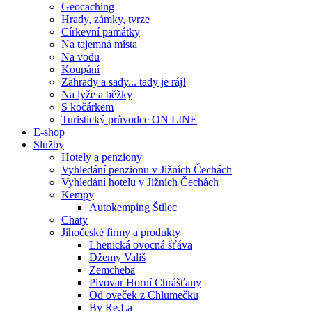
Geocaching
Hrady, zámky, tvrze
Církevní památky
Na tajemná místa
Na vodu
Koupání
Zahrady a sady... tady je ráj!
Na lyže a běžky
S kočárkem
Turistický průvodce ON LINE
E-shop
Služby
Hotely a penziony
Vyhledání penzionu v Jižních Čechách
Vyhledání hotelu v Jižních Čechách
Kempy
Autokemping Štilec
Chaty
Jihočeské firmy a produkty
Lhenická ovocná šťáva
Džemy Vališ
Zemcheba
Pivovar Horní Chrášťany
Od oveček z Chlumečku
By Re.La