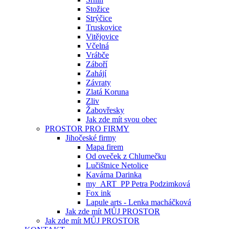
Stožice
Strýčice
Truskovice
Vitějovice
Včelná
Vrábče
Záboří
Zahájí
Závraty
Zlatá Koruna
Zliv
Žabovřesky
Jak zde mít svou obec
PROSTOR PRO FIRMY
Jihočeské firmy
Mapa firem
Od oveček z Chlumečku
Lučištnice Netolice
Kavárna Darinka
my_ART_PP Petra Podzimková
Fox ink
Lapule arts - Lenka macháčková
Jak zde mít MŮJ PROSTOR
Jak zde mít MŮJ PROSTOR