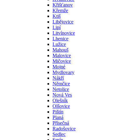
Křišťanov
Křemže
Ktiš
Libějovice
Lipí
Litvínovice
Lhenice
Lužice
Mahouš
Malovice
Mičovice
Mojné
Mydlovary
Nákří
Němčice
Netolice
Nová Ves
Olešník
Olšovice
Pištín
Planá
Přísečná
Radošovice
Sedlec
Srnín