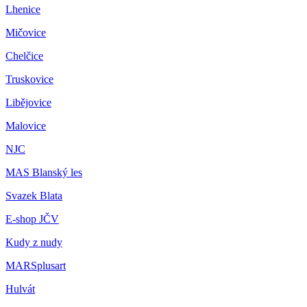
Lhenice
Mičovice
Chelčice
Truskovice
Libějovice
Malovice
NJC
MAS Blanský les
Svazek Blata
E-shop JČV
Kudy z nudy
MARSplusart
Hulvát