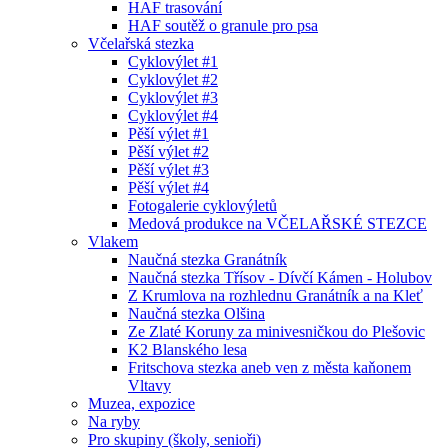
HAF trasování
HAF soutěž o granule pro psa
Včelařská stezka
Cyklovýlet #1
Cyklovýlet #2
Cyklovýlet #3
Cyklovýlet #4
Pěší výlet #1
Pěší výlet #2
Pěší výlet #3
Pěší výlet #4
Fotogalerie cyklovýletů
Medová produkce na VČELAŘSKÉ STEZCE
Vlakem
Naučná stezka Granátník
Naučná stezka Třísov - Dívčí Kámen - Holubov
Z Krumlova na rozhlednu Granátník a na Kleť
Naučná stezka Olšina
Ze Zlaté Koruny za minivesničkou do Plešovic
K2 Blanského lesa
Fritschova stezka aneb ven z města kaňonem
Vltavy
Muzea, expozice
Na ryby
Pro skupiny (školy, senioři)