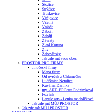
Stožice
Strýčice
Truskovice
Vitějovice
Včelná
Vrábče
Záboří
Zahájí
Závraty
Zlatá Koruna
Zliv
Žabovřesky
Jak zde mít svou obec
PROSTOR PRO FIRMY
Jihočeské firmy
Mapa firem
Od oveček z Chlumečku
Lučištnice Netolice
Kavárna Darinka
my_ART_PP Petra Podzimková
Fox ink
Lapule arts - Lenka macháčková
Jak zde mít MŮJ PROSTOR
Jak zde mít MŮJ PROSTOR