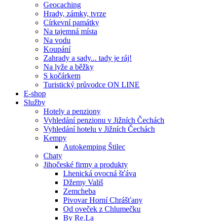
Geocaching
Hrady, zámky, tvrze
Církevní památky
Na tajemná místa
Na vodu
Koupání
Zahrady a sady... tady je ráj!
Na lyže a běžky
S kočárkem
Turistický průvodce ON LINE
E-shop
Služby
Hotely a penziony
Vyhledání penzionu v Jižních Čechách
Vyhledání hotelu v Jižních Čechách
Kempy
Autokemping Štilec
Chaty
Jihočeské firmy a produkty
Lhenická ovocná šťáva
Džemy Vališ
Zemcheba
Pivovar Horní Chrášťany
Od oveček z Chlumečku
By Re.La