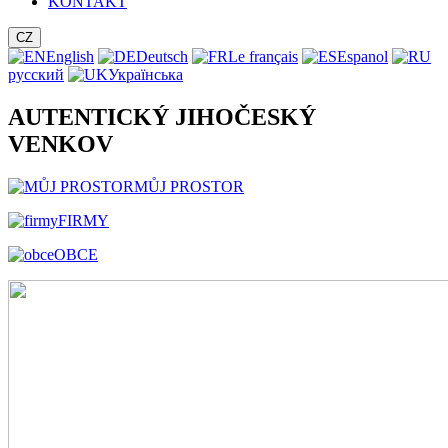
KONTAKT
CZ
English
Deutsch
Le français
Espanol
русский
Українська
AUTENTICKÝ JIHOČESKÝ
VENKOV
MŮJ PROSTOR
FIRMY
OBCE