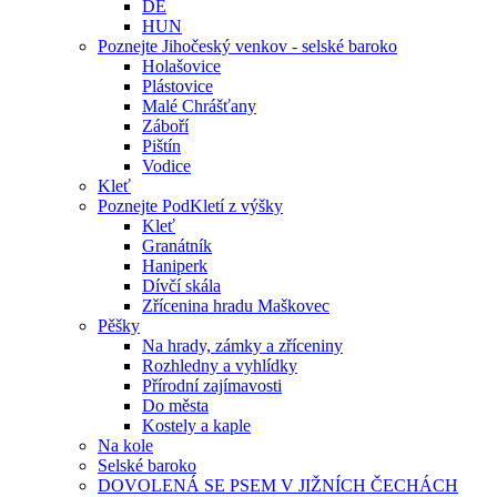
DE
HUN
Poznejte Jihočeský venkov - selské baroko
Holašovice
Plástovice
Malé Chrášťany
Záboří
Pištín
Vodice
Kleť
Poznejte PodKletí z výšky
Kleť
Granátník
Haniperk
Dívčí skála
Zřícenina hradu Maškovec
Pěšky
Na hrady, zámky a zříceniny
Rozhledny a vyhlídky
Přírodní zajímavosti
Do města
Kostely a kaple
Na kole
Selské baroko
DOVOLENÁ SE PSEM V JIŽNÍCH ČECHÁCH