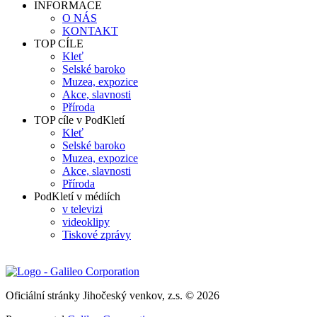
INFORMACE
O NÁS
KONTAKT
TOP CÍLE
Kleť
Selské baroko
Muzea, expozice
Akce, slavnosti
Příroda
TOP cíle v PodKletí
Kleť
Selské baroko
Muzea, expozice
Akce, slavnosti
Příroda
PodKletí v médiích
v televizi
videoklipy
Tiskové zprávy
Oficiální stránky Jihočeský venkov, z.s. © 2026