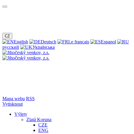
CZ
English
Deutsch
Le français
Espanol
русский
Українська
Mapa webu
RSS
Vytisknout
Výlety
Zlatá Koruna
CZE
ENG