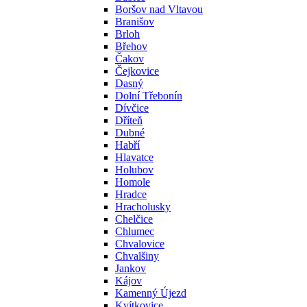
Boršov nad Vltavou
Branišov
Brloh
Břehov
Čakov
Čejkovice
Dasný
Dolní Třebonín
Dívčice
Dříteň
Dubné
Habří
Hlavatce
Holubov
Homole
Hradce
Hracholusky
Chelčice
Chlumec
Chvalovice
Chvalšiny
Jankov
Kájov
Kamenný Újezd
Kvítkovice