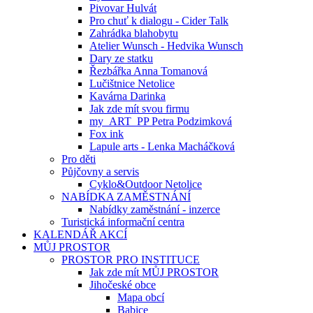
Pivovar Hulvát
Pro chuť k dialogu - Cider Talk
Zahrádka blahobytu
Atelier Wunsch - Hedvika Wunsch
Dary ze statku
Řezbářka Anna Tomanová
Lučištnice Netolice
Kavárna Darinka
Jak zde mít svou firmu
my_ART_PP Petra Podzimková
Fox ink
Lapule arts - Lenka Macháčková
Pro děti
Půjčovny a servis
Cyklo&Outdoor Netolice
NABÍDKA ZAMĚSTNÁNÍ
Nabídky zaměstnání - inzerce
Turistická informační centra
KALENDÁŘ AKCÍ
MŮJ PROSTOR
PROSTOR PRO INSTITUCE
Jak zde mít MŮJ PROSTOR
Jihočeské obce
Mapa obcí
Babice