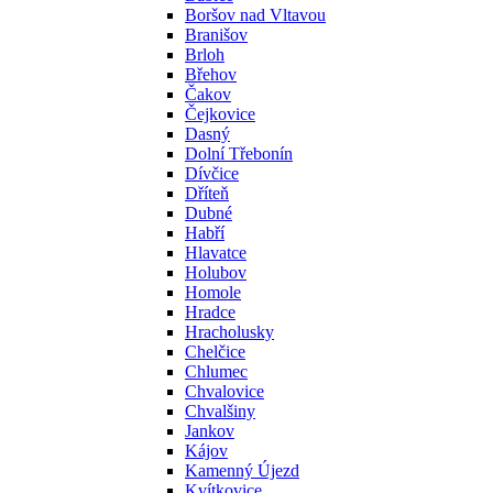
Boršov nad Vltavou
Branišov
Brloh
Břehov
Čakov
Čejkovice
Dasný
Dolní Třebonín
Dívčice
Dříteň
Dubné
Habří
Hlavatce
Holubov
Homole
Hradce
Hracholusky
Chelčice
Chlumec
Chvalovice
Chvalšiny
Jankov
Kájov
Kamenný Újezd
Kvítkovice