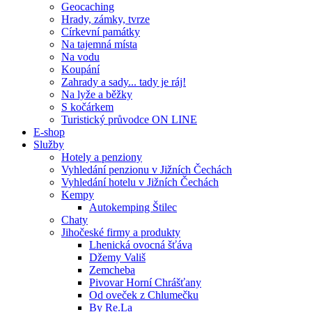
Geocaching
Hrady, zámky, tvrze
Církevní památky
Na tajemná místa
Na vodu
Koupání
Zahrady a sady... tady je ráj!
Na lyže a běžky
S kočárkem
Turistický průvodce ON LINE
E-shop
Služby
Hotely a penziony
Vyhledání penzionu v Jižních Čechách
Vyhledání hotelu v Jižních Čechách
Kempy
Autokemping Štilec
Chaty
Jihočeské firmy a produkty
Lhenická ovocná šťáva
Džemy Vališ
Zemcheba
Pivovar Horní Chrášťany
Od oveček z Chlumečku
By Re.La