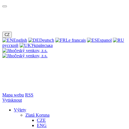
CZ
English
Deutsch
Le français
Espanol
русский
Українська
Mapa webu
RSS
Vytisknout
Výlety
Zlatá Koruna
CZE
ENG