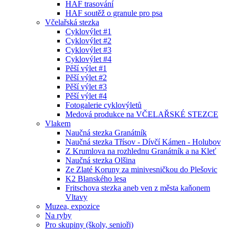
HAF trasování
HAF soutěž o granule pro psa
Včelařská stezka
Cyklovýlet #1
Cyklovýlet #2
Cyklovýlet #3
Cyklovýlet #4
Pěší výlet #1
Pěší výlet #2
Pěší výlet #3
Pěší výlet #4
Fotogalerie cyklovýletů
Medová produkce na VČELAŘSKÉ STEZCE
Vlakem
Naučná stezka Granátník
Naučná stezka Třísov - Dívčí Kámen - Holubov
Z Krumlova na rozhlednu Granátník a na Kleť
Naučná stezka Olšina
Ze Zlaté Koruny za minivesničkou do Plešovic
K2 Blanského lesa
Fritschova stezka aneb ven z města kaňonem
Vltavy
Muzea, expozice
Na ryby
Pro skupiny (školy, senioři)