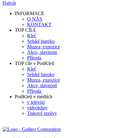
Hulvát
INFORMACE
O NÁS
KONTAKT
TOP CÍLE
Kleť
Selské baroko
Muzea, expozice
Akce, slavnosti
Příroda
TOP cíle v PodKletí
Kleť
Selské baroko
Muzea, expozice
Akce, slavnosti
Příroda
PodKletí v médiích
v televizi
videoklipy
Tiskové zprávy