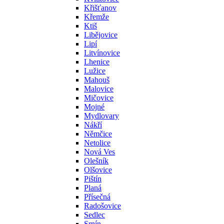
Křišťanov
Křemže
Ktiš
Libějovice
Lipí
Litvínovice
Lhenice
Lužice
Mahouš
Malovice
Mičovice
Mojné
Mydlovary
Nákří
Němčice
Netolice
Nová Ves
Olešník
Olšovice
Pištín
Planá
Přísečná
Radošovice
Sedlec
Srnín