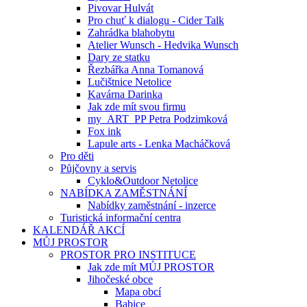
Pivovar Hulvát
Pro chuť k dialogu - Cider Talk
Zahrádka blahobytu
Atelier Wunsch - Hedvika Wunsch
Dary ze statku
Řezbářka Anna Tomanová
Lučištnice Netolice
Kavárna Darinka
Jak zde mít svou firmu
my_ART_PP Petra Podzimková
Fox ink
Lapule arts - Lenka Macháčková
Pro děti
Půjčovny a servis
Cyklo&Outdoor Netolice
NABÍDKA ZAMĚSTNÁNÍ
Nabídky zaměstnání - inzerce
Turistická informační centra
KALENDÁŘ AKCÍ
MŮJ PROSTOR
PROSTOR PRO INSTITUCE
Jak zde mít MŮJ PROSTOR
Jihočeské obce
Mapa obcí
Babice