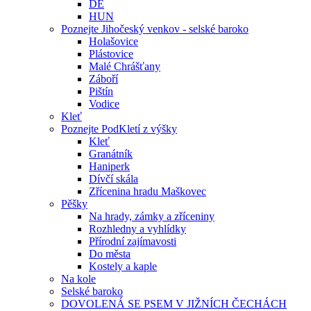
DE
HUN
Poznejte Jihočeský venkov - selské baroko
Holašovice
Plástovice
Malé Chrášťany
Záboří
Pištín
Vodice
Kleť
Poznejte PodKletí z výšky
Kleť
Granátník
Haniperk
Dívčí skála
Zřícenina hradu Maškovec
Pěšky
Na hrady, zámky a zříceniny
Rozhledny a vyhlídky
Přírodní zajímavosti
Do města
Kostely a kaple
Na kole
Selské baroko
DOVOLENÁ SE PSEM V JIŽNÍCH ČECHÁCH