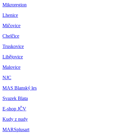
Mikroregion
Lhenice
Mičovice
Chelčice
Truskovice
Libějovice
Malovice
NJC
MAS Blanský les
Svazek Blata
E-shop JČV
Kudy z nudy
MARSplusart