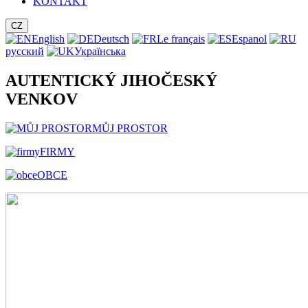
KONTAKT
CZ
English
Deutsch
Le français
Espanol
русский
Українська
AUTENTICKÝ JIHOČESKÝ
VENKOV
MŮJ PROSTOR
FIRMY
OBCE