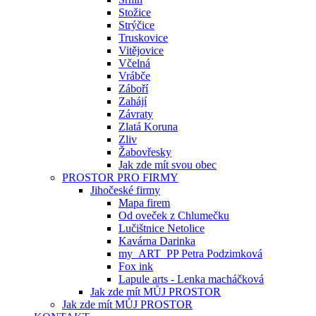
Stožice
Strýčice
Truskovice
Vitějovice
Včelná
Vrábče
Záboří
Zahájí
Závraty
Zlatá Koruna
Zliv
Žabovřesky
Jak zde mít svou obec
PROSTOR PRO FIRMY
Jihočeské firmy
Mapa firem
Od oveček z Chlumečku
Lučištnice Netolice
Kavárna Darinka
my_ART_PP Petra Podzimková
Fox ink
Lapule arts - Lenka macháčková
Jak zde mít MŮJ PROSTOR
Jak zde mít MŮJ PROSTOR