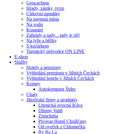
Geocaching
Hrady, zámky, tvrze
Církevní památky
Na tajemná místa
Na vodu
Koupání
Zahrady a sady... tady je ráj!
Na lyže a běžky
S kočárkem
Turistický průvodce ON LINE
E-shop
Služby
Hotely a penziony
Vyhledání penzionu v Jižních Čechách
Vyhledání hotelu v Jižních Čechách
Kempy
Autokemping Štilec
Chaty
Jihočeské firmy a produkty
Lhenická ovocná šťáva
Džemy Vališ
Zemcheba
Pivovar Horní Chrášťany
Od oveček z Chlumečku
By Re.La