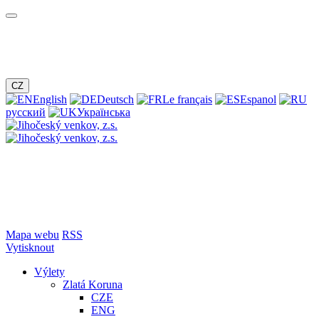
CZ
English
Deutsch
Le français
Espanol
русский
Українська
Mapa webu
RSS
Vytisknout
Výlety
Zlatá Koruna
CZE
ENG