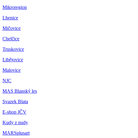
Mikroregion
Lhenice
Mičovice
Chelčice
Truskovice
Libějovice
Malovice
NJC
MAS Blanský les
Svazek Blata
E-shop JČV
Kudy z nudy
MARSplusart