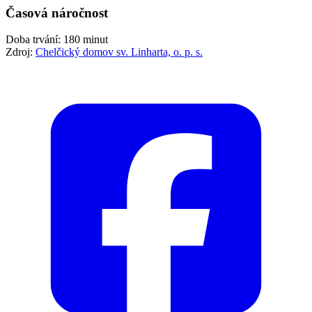
Časová náročnost
Doba trvání: 180 minut
Zdroj:
Chelčický domov sv. Linharta, o. p. s.