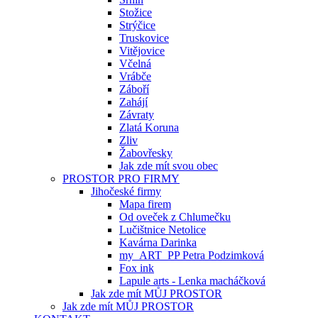
Stožice
Strýčice
Truskovice
Vitějovice
Včelná
Vrábče
Záboří
Zahájí
Závraty
Zlatá Koruna
Zliv
Žabovřesky
Jak zde mít svou obec
PROSTOR PRO FIRMY
Jihočeské firmy
Mapa firem
Od oveček z Chlumečku
Lučištnice Netolice
Kavárna Darinka
my_ART_PP Petra Podzimková
Fox ink
Lapule arts - Lenka macháčková
Jak zde mít MŮJ PROSTOR
Jak zde mít MŮJ PROSTOR