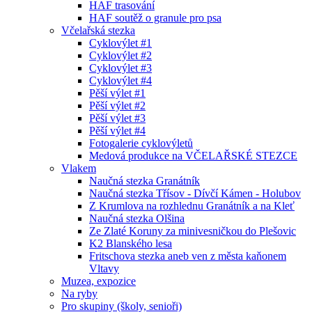
HAF trasování
HAF soutěž o granule pro psa
Včelařská stezka
Cyklovýlet #1
Cyklovýlet #2
Cyklovýlet #3
Cyklovýlet #4
Pěší výlet #1
Pěší výlet #2
Pěší výlet #3
Pěší výlet #4
Fotogalerie cyklovýletů
Medová produkce na VČELAŘSKÉ STEZCE
Vlakem
Naučná stezka Granátník
Naučná stezka Třísov - Dívčí Kámen - Holubov
Z Krumlova na rozhlednu Granátník a na Kleť
Naučná stezka Olšina
Ze Zlaté Koruny za minivesničkou do Plešovic
K2 Blanského lesa
Fritschova stezka aneb ven z města kaňonem
Vltavy
Muzea, expozice
Na ryby
Pro skupiny (školy, senioři)