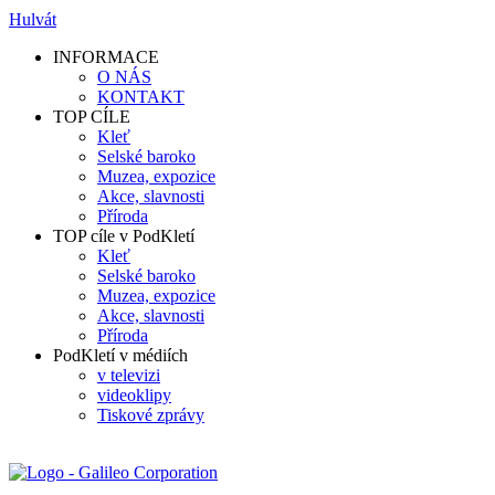
Hulvát
INFORMACE
O NÁS
KONTAKT
TOP CÍLE
Kleť
Selské baroko
Muzea, expozice
Akce, slavnosti
Příroda
TOP cíle v PodKletí
Kleť
Selské baroko
Muzea, expozice
Akce, slavnosti
Příroda
PodKletí v médiích
v televizi
videoklipy
Tiskové zprávy