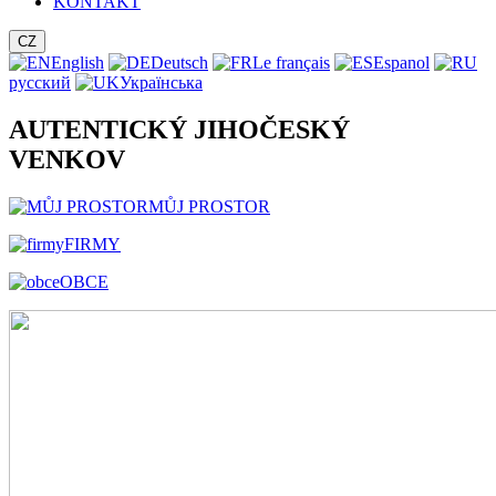
KONTAKT
CZ
English
Deutsch
Le français
Espanol
русский
Українська
AUTENTICKÝ JIHOČESKÝ
VENKOV
MŮJ PROSTOR
FIRMY
OBCE