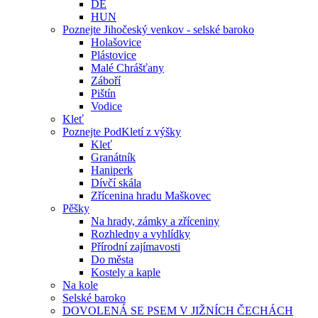
DE
HUN
Poznejte Jihočeský venkov - selské baroko
Holašovice
Plástovice
Malé Chrášťany
Záboří
Pištín
Vodice
Kleť
Poznejte PodKletí z výšky
Kleť
Granátník
Haniperk
Dívčí skála
Zřícenina hradu Maškovec
Pěšky
Na hrady, zámky a zříceniny
Rozhledny a vyhlídky
Přírodní zajímavosti
Do města
Kostely a kaple
Na kole
Selské baroko
DOVOLENÁ SE PSEM V JIŽNÍCH ČECHÁCH