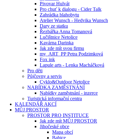
Pivovar Hulvát
Pro chuť k dialogu - Cider Talk
Zahrádka blahobytu
Atelier Wunsch - Hedvika Wunsch
Dary ze statku
Řezbářka Anna Tomanová
Lučištnice Netolice
Kavárna Darinka
Jak zde mít svou firmu
my_ART_PP Petra Podzimková
Fox ink
Lapule arts - Lenka Macháčková
Pro děti
Půjčovny a servis
Cyklo&Outdoor Netolice
NABÍDKA ZAMĚSTNÁNÍ
Nabídky zaměstnání - inzerce
Turistická informační centra
KALENDÁŘ AKCÍ
MŮJ PROSTOR
PROSTOR PRO INSTITUCE
Jak zde mít MŮJ PROSTOR
Jihočeské obce
Mapa obcí
Babice