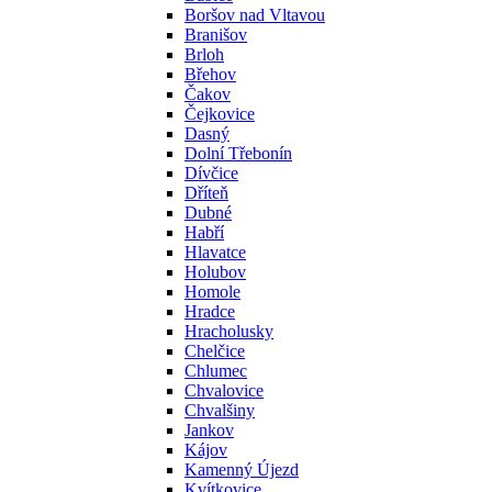
Boršov nad Vltavou
Branišov
Brloh
Břehov
Čakov
Čejkovice
Dasný
Dolní Třebonín
Dívčice
Dříteň
Dubné
Habří
Hlavatce
Holubov
Homole
Hradce
Hracholusky
Chelčice
Chlumec
Chvalovice
Chvalšiny
Jankov
Kájov
Kamenný Újezd
Kvítkovice