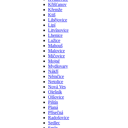
Křišťanov
Křemže
Ktiš
Libějovice
Lipí
Litvínovice
Lhenice
Lužice
Mahouš
Malovice
Mičovice
Mojné
Mydlovary
Nákří
Němčice
Netolice
Nová Ves
Olešník
Olšovice
Pištín
Planá
Přísečná
Radošovice
Sedlec
Srnín