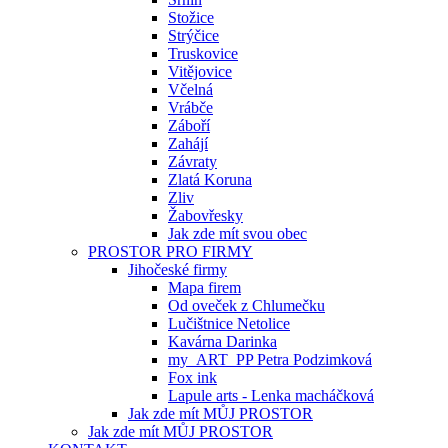
Stožice
Strýčice
Truskovice
Vitějovice
Včelná
Vrábče
Záboří
Zahájí
Závraty
Zlatá Koruna
Zliv
Žabovřesky
Jak zde mít svou obec
PROSTOR PRO FIRMY
Jihočeské firmy
Mapa firem
Od oveček z Chlumečku
Lučištnice Netolice
Kavárna Darinka
my_ART_PP Petra Podzimková
Fox ink
Lapule arts - Lenka macháčková
Jak zde mít MŮJ PROSTOR
Jak zde mít MŮJ PROSTOR