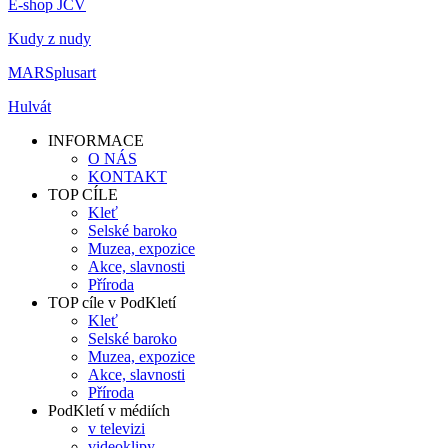
E-shop JČV
Kudy z nudy
MARSplusart
Hulvát
INFORMACE
O NÁS
KONTAKT
TOP CÍLE
Kleť
Selské baroko
Muzea, expozice
Akce, slavnosti
Příroda
TOP cíle v PodKletí
Kleť
Selské baroko
Muzea, expozice
Akce, slavnosti
Příroda
PodKletí v médiích
v televizi
videoklipy