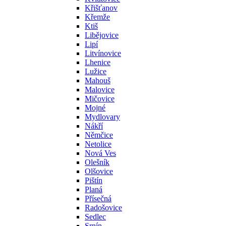
Křišťanov
Křemže
Ktiš
Libějovice
Lipí
Litvínovice
Lhenice
Lužice
Mahouš
Malovice
Mičovice
Mojné
Mydlovary
Nákří
Němčice
Netolice
Nová Ves
Olešník
Olšovice
Pištín
Planá
Přísečná
Radošovice
Sedlec
Srnín