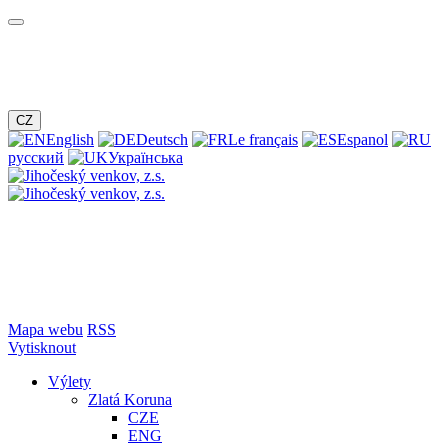
CZ
English
Deutsch
Le français
Espanol
русский
Українська
Mapa webu
RSS
Vytisknout
Výlety
Zlatá Koruna
CZE
ENG