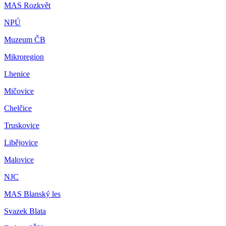
MAS Rozkvět
NPÚ
Muzeum ČB
Mikroregion
Lhenice
Mičovice
Chelčice
Truskovice
Libějovice
Malovice
NJC
MAS Blanský les
Svazek Blata