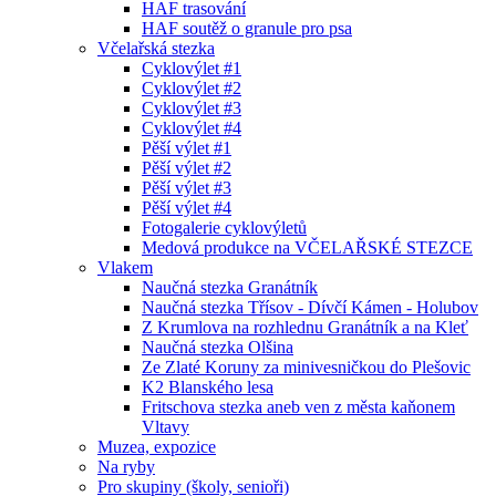
HAF trasování
HAF soutěž o granule pro psa
Včelařská stezka
Cyklovýlet #1
Cyklovýlet #2
Cyklovýlet #3
Cyklovýlet #4
Pěší výlet #1
Pěší výlet #2
Pěší výlet #3
Pěší výlet #4
Fotogalerie cyklovýletů
Medová produkce na VČELAŘSKÉ STEZCE
Vlakem
Naučná stezka Granátník
Naučná stezka Třísov - Dívčí Kámen - Holubov
Z Krumlova na rozhlednu Granátník a na Kleť
Naučná stezka Olšina
Ze Zlaté Koruny za minivesničkou do Plešovic
K2 Blanského lesa
Fritschova stezka aneb ven z města kaňonem
Vltavy
Muzea, expozice
Na ryby
Pro skupiny (školy, senioři)