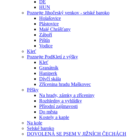
DE
HUN
Poznejte Jihočeský venkov - selské baroko
Holašovice
Plástovice
Malé Chrášťany
Záboří
Pištín
Vodice
Kleť
Poznejte PodKletí z výšky
Kleť
Granátník
Haniperk
Dívčí skála
Zřícenina hradu Maškovec
Pěšky
Na hrady, zámky a zříceniny
Rozhledny a vyhlídky
Přírodní zajímavosti
Do města
Kostely a kaple
Na kole
Selské baroko
DOVOLENÁ SE PSEM V JIŽNÍCH ČECHÁCH