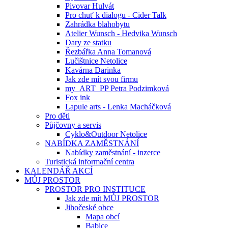
Pivovar Hulvát
Pro chuť k dialogu - Cider Talk
Zahrádka blahobytu
Atelier Wunsch - Hedvika Wunsch
Dary ze statku
Řezbářka Anna Tomanová
Lučištnice Netolice
Kavárna Darinka
Jak zde mít svou firmu
my_ART_PP Petra Podzimková
Fox ink
Lapule arts - Lenka Macháčková
Pro děti
Půjčovny a servis
Cyklo&Outdoor Netolice
NABÍDKA ZAMĚSTNÁNÍ
Nabídky zaměstnání - inzerce
Turistická informační centra
KALENDÁŘ AKCÍ
MŮJ PROSTOR
PROSTOR PRO INSTITUCE
Jak zde mít MŮJ PROSTOR
Jihočeské obce
Mapa obcí
Babice