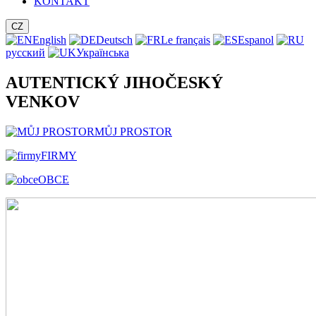
KONTAKT
CZ
English
Deutsch
Le français
Espanol
русский
Українська
AUTENTICKÝ JIHOČESKÝ
VENKOV
MŮJ PROSTOR
FIRMY
OBCE