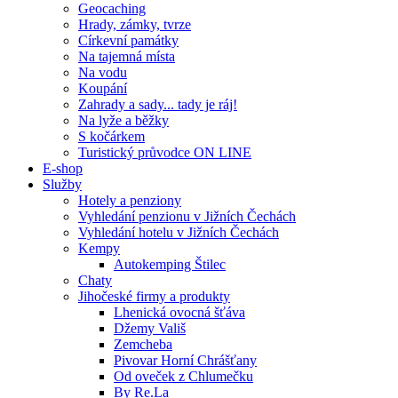
Geocaching
Hrady, zámky, tvrze
Církevní památky
Na tajemná místa
Na vodu
Koupání
Zahrady a sady... tady je ráj!
Na lyže a běžky
S kočárkem
Turistický průvodce ON LINE
E-shop
Služby
Hotely a penziony
Vyhledání penzionu v Jižních Čechách
Vyhledání hotelu v Jižních Čechách
Kempy
Autokemping Štilec
Chaty
Jihočeské firmy a produkty
Lhenická ovocná šťáva
Džemy Vališ
Zemcheba
Pivovar Horní Chrášťany
Od oveček z Chlumečku
By Re.La