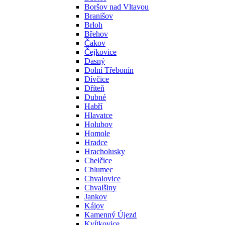
Boršov nad Vltavou
Branišov
Brloh
Břehov
Čakov
Čejkovice
Dasný
Dolní Třebonín
Dívčice
Dříteň
Dubné
Habří
Hlavatce
Holubov
Homole
Hradce
Hracholusky
Chelčice
Chlumec
Chvalovice
Chvalšiny
Jankov
Kájov
Kamenný Újezd
Kvítkovice