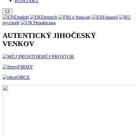
KONTAKT
CZ
English
Deutsch
Le français
Espanol
русский
Українська
AUTENTICKÝ JIHOČESKÝ
VENKOV
MŮJ PROSTOR
FIRMY
OBCE