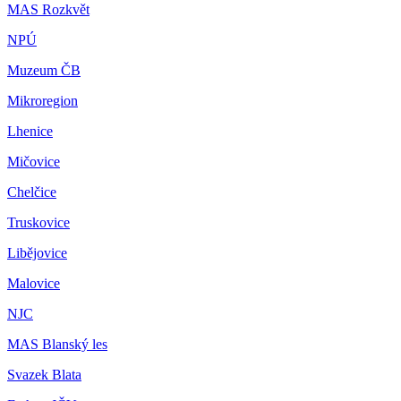
MAS Rozkvět
NPÚ
Muzeum ČB
Mikroregion
Lhenice
Mičovice
Chelčice
Truskovice
Libějovice
Malovice
NJC
MAS Blanský les
Svazek Blata