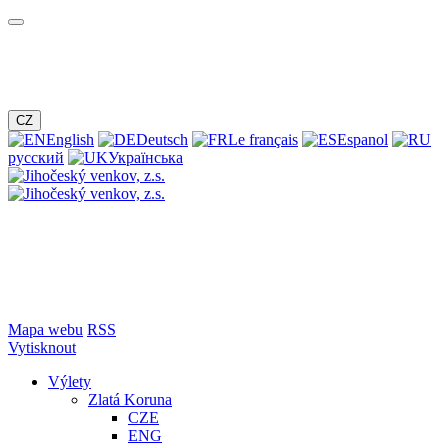
CZ
English
Deutsch
Le français
Espanol
русский
Українська
Mapa webu
RSS
Vytisknout
Výlety
Zlatá Koruna
CZE
ENG