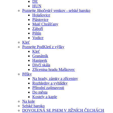
DE
HUN
Poznejte Jihočeský venkov - selské baroko
Holašovice
Plástovice
Malé Chrášťany
Záboří
Pištín
Vodice
Kleť
Poznejte PodKletí z výšky
Kleť
Granátník
Haniperk
Dívčí skála
Zřícenina hradu Maškovec
Pěšky
Na hrady, zámky a zříceniny
Rozhledny a vyhlídky
Přírodní zajímavosti
Do města
Kostely a kaple
Na kole
Selské baroko
DOVOLENÁ SE PSEM V JIŽNÍCH ČECHÁCH