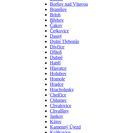
Boršov nad Vltavou
Branišov
Brloh
Břehov
Čakov
Čejkovice
Dasný
Dolní Třebonín
Dívčice
Dříteň
Dubné
Habří
Hlavatce
Holubov
Homole
Hradce
Hracholusky
Chelčice
Chlumec
Chvalovice
Chvalšiny
Jankov
Kájov
Kamenný Újezd
Kvítkovice