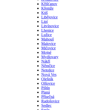
Křišťanov
Křemže
Ktiš
Libějovice
Lipí
Litvínovice
Lhenice
Lužice
Mahouš
Malovice
Mičovice
Mojné
Mydlovary
Nákří
Němčice
Netolice
Nová Ves
Olešník
Olšovice
Pištín
Planá
Přísečná
Radošovice
Sedlec
Srnín