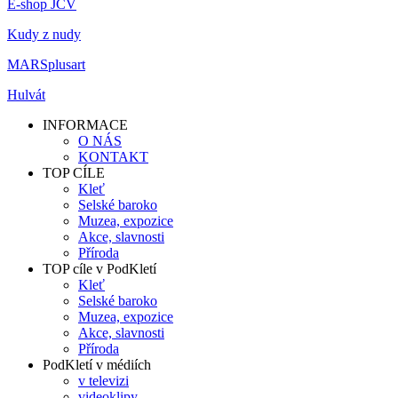
E-shop JČV
Kudy z nudy
MARSplusart
Hulvát
INFORMACE
O NÁS
KONTAKT
TOP CÍLE
Kleť
Selské baroko
Muzea, expozice
Akce, slavnosti
Příroda
TOP cíle v PodKletí
Kleť
Selské baroko
Muzea, expozice
Akce, slavnosti
Příroda
PodKletí v médiích
v televizi
videoklipy