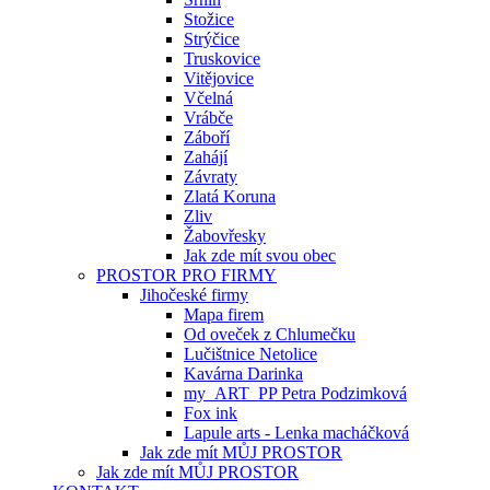
Stožice
Strýčice
Truskovice
Vitějovice
Včelná
Vrábče
Záboří
Zahájí
Závraty
Zlatá Koruna
Zliv
Žabovřesky
Jak zde mít svou obec
PROSTOR PRO FIRMY
Jihočeské firmy
Mapa firem
Od oveček z Chlumečku
Lučištnice Netolice
Kavárna Darinka
my_ART_PP Petra Podzimková
Fox ink
Lapule arts - Lenka macháčková
Jak zde mít MŮJ PROSTOR
Jak zde mít MŮJ PROSTOR