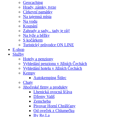
Geocaching
Hrady, zámky, tvrze
Církevní památky
Na tajemná místa
Na vodu
Koupání
Zahrady a sady... tady je ráj!
Na lyže a běžky
S kočárkem
Turistický průvodce ON LINE
E-shop
Služby
Hotely a penziony
Vyhledání penzionu v Jižních Čechách
Vyhledání hotelu v Jižních Čechách
Kempy
Autokemping Štilec
Chaty
Jihočeské firmy a produkty
Lhenická ovocná šťáva
Džemy Vališ
Zemcheba
Pivovar Horní Chrášťany
Od oveček z Chlumečku
By Re.La