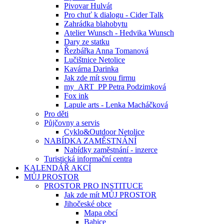
Pivovar Hulvát
Pro chuť k dialogu - Cider Talk
Zahrádka blahobytu
Atelier Wunsch - Hedvika Wunsch
Dary ze statku
Řezbářka Anna Tomanová
Lučištnice Netolice
Kavárna Darinka
Jak zde mít svou firmu
my_ART_PP Petra Podzimková
Fox ink
Lapule arts - Lenka Macháčková
Pro děti
Půjčovny a servis
Cyklo&Outdoor Netolice
NABÍDKA ZAMĚSTNÁNÍ
Nabídky zaměstnání - inzerce
Turistická informační centra
KALENDÁŘ AKCÍ
MŮJ PROSTOR
PROSTOR PRO INSTITUCE
Jak zde mít MŮJ PROSTOR
Jihočeské obce
Mapa obcí
Babice