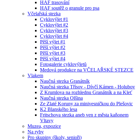
HAF trasování
HAF soutěž o granule pro psa
Včelařská stezka
Cyklovýlet #1
Cyklovýlet #2
Cyklovýlet #3
Cyklovýlet #4
Pěší výlet #1
Pěší výlet #2
Pěší výlet #3
Pěší výlet #4
Fotogalerie cyklovýletů
Medová produkce na VČELAŘSKÉ STEZCE
Vlakem
Naučná stezka Granátník
Naučná stezka Třísov - Dívčí Kámen - Holubov
Z Krumlova na rozhlednu Granátník a na Kleť
Naučná stezka Olšina
Ze Zlaté Koruny za minivesničkou do Plešovic
K2 Blanského lesa
Fritschova stezka aneb ven z města kaňonem
Vltavy
Muzea, expozice
Na ryby
Pro skupiny (školy, senioři)