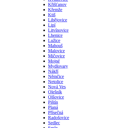
Křišťanov
Křemže
Ktiš
Libějovice
Lipí
Litvínovice
Lhenice
Lužice
Mahouš
Malovice
Mičovice
Mojné
Mydlovary
Nákří
Němčice
Netolice
Nová Ves
Olešník
Olšovice
Pištín
Planá
Přísečná
Radošovice
Sedlec
Srnín