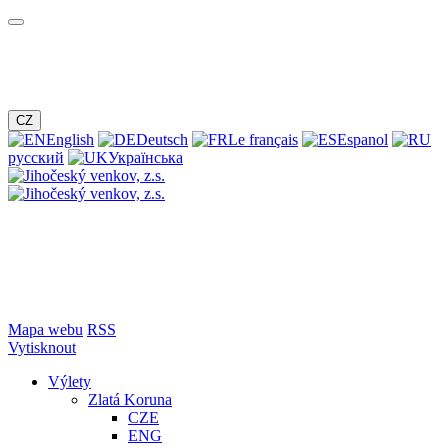
CZ
English
Deutsch
Le français
Espanol
русский
Українська
Mapa webu
RSS
Vytisknout
Výlety
Zlatá Koruna
CZE
ENG