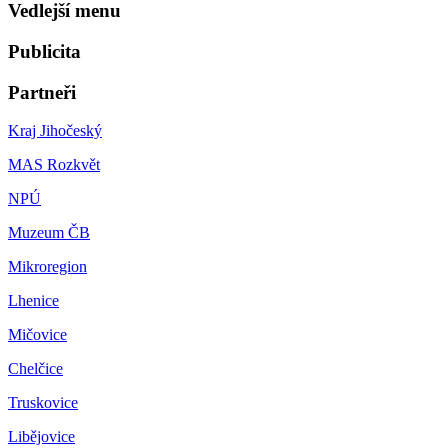
Vedlejší menu
Publicita
Partneři
Kraj Jihočeský
MAS Rozkvět
NPÚ
Muzeum ČB
Mikroregion
Lhenice
Mičovice
Chelčice
Truskovice
Libějovice