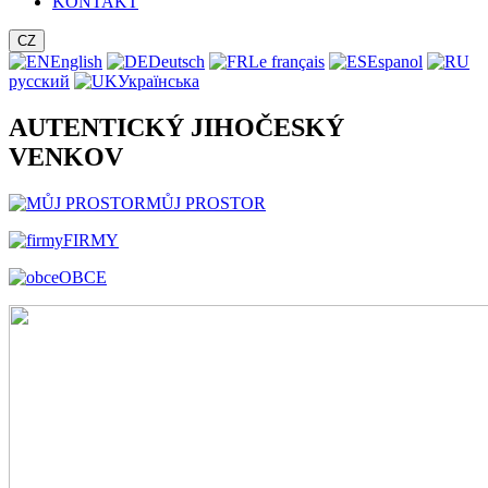
KONTAKT
CZ
English
Deutsch
Le français
Espanol
русский
Українська
AUTENTICKÝ JIHOČESKÝ
VENKOV
MŮJ PROSTOR
FIRMY
OBCE