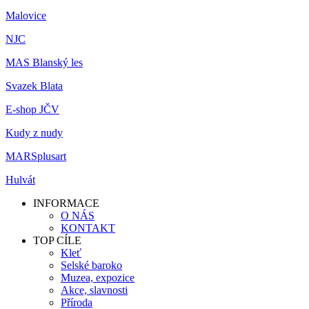
Malovice
NJC
MAS Blanský les
Svazek Blata
E-shop JČV
Kudy z nudy
MARSplusart
Hulvát
INFORMACE
O NÁS
KONTAKT
TOP CÍLE
Kleť
Selské baroko
Muzea, expozice
Akce, slavnosti
Příroda