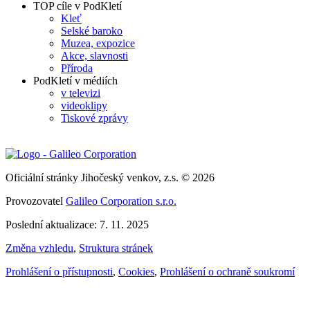
TOP cíle v PodKletí
Kleť
Selské baroko
Muzea, expozice
Akce, slavnosti
Příroda
PodKletí v médiích
v televizi
videoklipy
Tiskové zprávy
Oficiální stránky Jihočeský venkov, z.s. © 2026
Provozovatel
Galileo Corporation s.r.o.
Poslední aktualizace: 7. 11. 2025
Změna vzhledu
,
Struktura stránek
Prohlášení o přístupnosti
,
Cookies
,
Prohlášení o ochraně soukromí