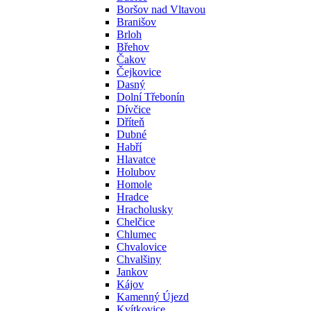
Boršov nad Vltavou
Branišov
Brloh
Břehov
Čakov
Čejkovice
Dasný
Dolní Třebonín
Dívčice
Dříteň
Dubné
Habří
Hlavatce
Holubov
Homole
Hradce
Hracholusky
Chelčice
Chlumec
Chvalovice
Chvalšiny
Jankov
Kájov
Kamenný Újezd
Kvítkovice