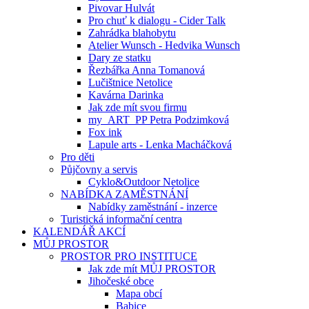
Pivovar Hulvát
Pro chuť k dialogu - Cider Talk
Zahrádka blahobytu
Atelier Wunsch - Hedvika Wunsch
Dary ze statku
Řezbářka Anna Tomanová
Lučištnice Netolice
Kavárna Darinka
Jak zde mít svou firmu
my_ART_PP Petra Podzimková
Fox ink
Lapule arts - Lenka Macháčková
Pro děti
Půjčovny a servis
Cyklo&Outdoor Netolice
NABÍDKA ZAMĚSTNÁNÍ
Nabídky zaměstnání - inzerce
Turistická informační centra
KALENDÁŘ AKCÍ
MŮJ PROSTOR
PROSTOR PRO INSTITUCE
Jak zde mít MŮJ PROSTOR
Jihočeské obce
Mapa obcí
Babice