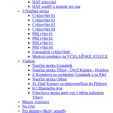
HAF trasování
HAF soutěž o granule pro psa
Včelařská stezka
Cyklovýlet #1
Cyklovýlet #2
Cyklovýlet #3
Cyklovýlet #4
Pěší výlet #1
Pěší výlet #2
Pěší výlet #3
Pěší výlet #4
Fotogalerie cyklovýletů
Medová produkce na VČELAŘSKÉ STEZCE
Vlakem
Naučná stezka Granátník
Naučná stezka Třísov - Dívčí Kámen - Holubov
Z Krumlova na rozhlednu Granátník a na Kleť
Naučná stezka Olšina
Ze Zlaté Koruny za minivesničkou do Plešovic
K2 Blanského lesa
Fritschova stezka aneb ven z města kaňonem
Vltavy
Muzea, expozice
Na ryby
Pro skupiny (školy, senioři)