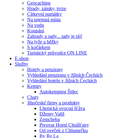
Geocaching
Hrady, zámky, tvrze
Církevní památky
Na tajemná místa
Na vodu
Koupání
Zahrady a sady... tady je ráj!
Na lyže a běžky
S kočárkem
Turistický průvodce ON LINE
E-shop
Služby
Hotely a penziony
Vyhledání penzionu v Jižních Čechách
Vyhledání hotelu v Jižních Čechách
Kempy
Autokemping Štilec
Chaty
Jihočeské firmy a produkty
Lhenická ovocná šťáva
Džemy Vališ
Zemcheba
Pivovar Horní Chrášťany
Od oveček z Chlumečku
By Re.La