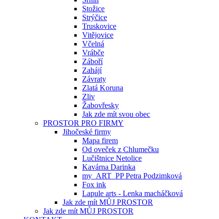
Stožice
Strýčice
Truskovice
Vitějovice
Včelná
Vrábče
Záboří
Zahájí
Závraty
Zlatá Koruna
Zliv
Žabovřesky
Jak zde mít svou obec
PROSTOR PRO FIRMY
Jihočeské firmy
Mapa firem
Od oveček z Chlumečku
Lučištnice Netolice
Kavárna Darinka
my_ART_PP Petra Podzimková
Fox ink
Lapule arts - Lenka macháčková
Jak zde mít MŮJ PROSTOR
Jak zde mít MŮJ PROSTOR