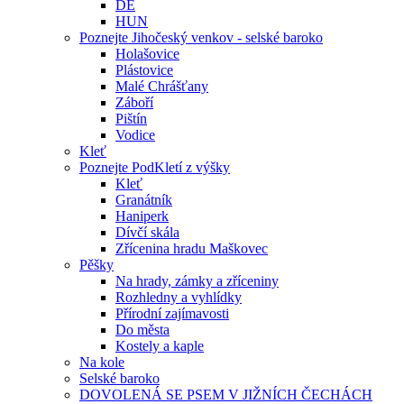
DE
HUN
Poznejte Jihočeský venkov - selské baroko
Holašovice
Plástovice
Malé Chrášťany
Záboří
Pištín
Vodice
Kleť
Poznejte PodKletí z výšky
Kleť
Granátník
Haniperk
Dívčí skála
Zřícenina hradu Maškovec
Pěšky
Na hrady, zámky a zříceniny
Rozhledny a vyhlídky
Přírodní zajímavosti
Do města
Kostely a kaple
Na kole
Selské baroko
DOVOLENÁ SE PSEM V JIŽNÍCH ČECHÁCH