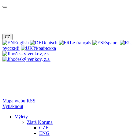
CZ
English
Deutsch
Le français
Espanol
русский
Українська
Mapa webu
RSS
Vytisknout
Výlety
Zlatá Koruna
CZE
ENG