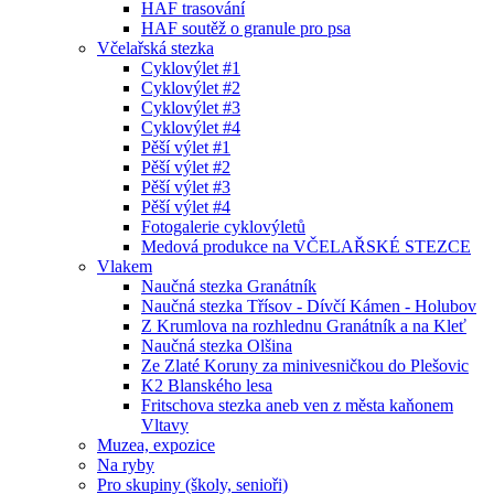
HAF trasování
HAF soutěž o granule pro psa
Včelařská stezka
Cyklovýlet #1
Cyklovýlet #2
Cyklovýlet #3
Cyklovýlet #4
Pěší výlet #1
Pěší výlet #2
Pěší výlet #3
Pěší výlet #4
Fotogalerie cyklovýletů
Medová produkce na VČELAŘSKÉ STEZCE
Vlakem
Naučná stezka Granátník
Naučná stezka Třísov - Dívčí Kámen - Holubov
Z Krumlova na rozhlednu Granátník a na Kleť
Naučná stezka Olšina
Ze Zlaté Koruny za minivesničkou do Plešovic
K2 Blanského lesa
Fritschova stezka aneb ven z města kaňonem
Vltavy
Muzea, expozice
Na ryby
Pro skupiny (školy, senioři)