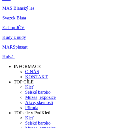
MAS Blanský les
Svazek Blata
E-shop JČV
Kudy z nudy
MARSplusart
Hulvát
INFORMACE
O NÁS
KONTAKT
TOP CÍLE
Kleť
Selské baroko
Muzea, expozice
Akce, slavnosti
Příroda
TOP cíle v PodKletí
Kleť
Selské baroko