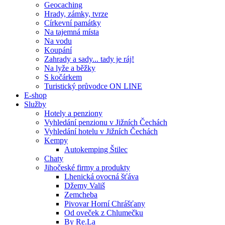
Geocaching
Hrady, zámky, tvrze
Církevní památky
Na tajemná místa
Na vodu
Koupání
Zahrady a sady... tady je ráj!
Na lyže a běžky
S kočárkem
Turistický průvodce ON LINE
E-shop
Služby
Hotely a penziony
Vyhledání penzionu v Jižních Čechách
Vyhledání hotelu v Jižních Čechách
Kempy
Autokemping Štilec
Chaty
Jihočeské firmy a produkty
Lhenická ovocná šťáva
Džemy Vališ
Zemcheba
Pivovar Horní Chrášťany
Od oveček z Chlumečku
By Re.La