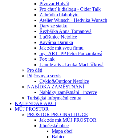
Pivovar Hulvát
Pro chuť k dialogu - Cider Talk
Zahrádka blahobytu
Atelier Wunsch - Hedvika Wunsch
Dary ze statku
Řezbářka Anna Tomanová
Lučištnice Netolice
Kavárna Darinka
Jak zde mít svou firmu
my_ART_PP Petra Podzimková
Fox ink
Lapule arts - Lenka Macháčková
Pro děti
Půjčovny a servis
Cyklo&Outdoor Netolice
NABÍDKA ZAMĚSTNÁNÍ
Nabídky zaměstnání - inzerce
Turistická informační centra
KALENDÁŘ AKCÍ
MŮJ PROSTOR
PROSTOR PRO INSTITUCE
Jak zde mít MŮJ PROSTOR
Jihočeské obce
Mapa obcí
Babice