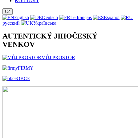
KONTAKT
CZ
English
Deutsch
Le français
Espanol
русский
Українська
AUTENTICKÝ JIHOČESKÝ
VENKOV
MŮJ PROSTOR
FIRMY
OBCE