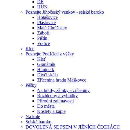
DE
HUN
Poznejte Jihočeský venkov - selské baroko
Holašovice
Plástovice
Malé Chrášťany
Záboří
Pištín
Vodice
Kleť
Poznejte PodKletí z výšky
Kleť
Granátník
Haniperk
Dívčí skála
Zřícenina hradu Maškovec
Pěšky
Na hrady, zámky a zříceniny
Rozhledny a vyhlídky
Přírodní zajímavosti
Do města
Kostely a kaple
Na kole
Selské baroko
DOVOLENÁ SE PSEM V JIŽNÍCH ČECHÁCH