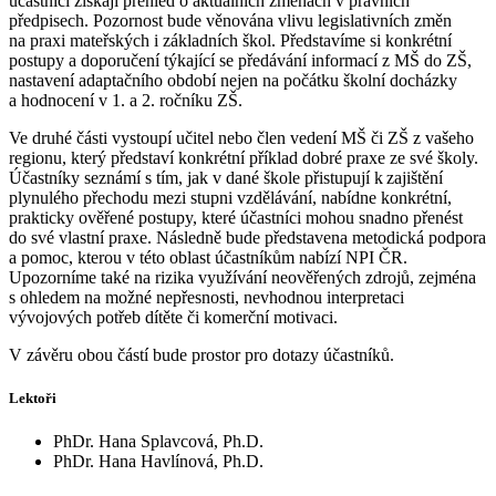
účastníci získají přehled o aktuálních změnách v právních
předpisech. Pozornost bude věnována vlivu legislativních změn
na praxi mateřských i základních škol. Představíme si konkrétní
postupy a doporučení týkající se předávání informací z MŠ do ZŠ,
nastavení adaptačního období nejen na počátku školní docházky
a hodnocení v 1. a 2. ročníku ZŠ.
Ve druhé části vystoupí učitel nebo člen vedení MŠ či ZŠ z vašeho
regionu, který představí konkrétní příklad dobré praxe ze své školy.
Účastníky seznámí s tím, jak v dané škole přistupují k zajištění
plynulého přechodu mezi stupni vzdělávání, nabídne konkrétní,
prakticky ověřené postupy, které účastníci mohou snadno přenést
do své vlastní praxe. Následně bude představena metodická podpora
a pomoc, kterou v této oblast účastníkům nabízí NPI ČR.
Upozorníme také na rizika využívání neověřených zdrojů, zejména
s ohledem na možné nepřesnosti, nevhodnou interpretaci
vývojových potřeb dítěte či komerční motivaci.
V závěru obou částí bude prostor pro dotazy účastníků.
Lektoři
PhDr. Hana Splavcová, Ph.D.
PhDr. Hana Havlínová, Ph.D.