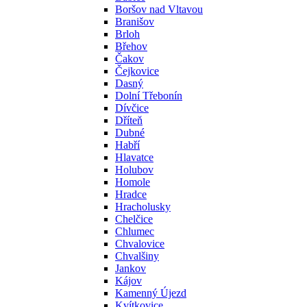
Boršov nad Vltavou
Branišov
Brloh
Břehov
Čakov
Čejkovice
Dasný
Dolní Třebonín
Dívčice
Dříteň
Dubné
Habří
Hlavatce
Holubov
Homole
Hradce
Hracholusky
Chelčice
Chlumec
Chvalovice
Chvalšiny
Jankov
Kájov
Kamenný Újezd
Kvítkovice