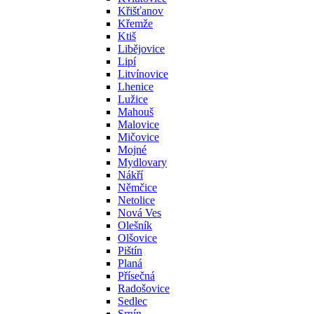
Křišťanov
Křemže
Ktiš
Libějovice
Lipí
Litvínovice
Lhenice
Lužice
Mahouš
Malovice
Mičovice
Mojné
Mydlovary
Nákří
Němčice
Netolice
Nová Ves
Olešník
Olšovice
Pištín
Planá
Přísečná
Radošovice
Sedlec
Srnín