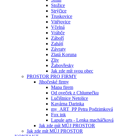
Stožice
Strýčice
Truskovice
Vitějovice
Včelná
Vrábče
Záboří
Zahájí
Závraty
Zlatá Koruna
Zliv
Žabovřesky
Jak zde mít svou obec
PROSTOR PRO FIRMY
Jihočeské firmy
Mapa firem
Od oveček z Chlumečku
Lučištnice Netolice
Kavárna Darinka
my_ART_PP Petra Podzimková
Fox ink
Lapule arts - Lenka macháčková
Jak zde mít MŮJ PROSTOR
Jak zde mít MŮJ PROSTOR