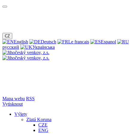
CZ
English
Deutsch
Le français
Espanol
русский
Українська
Mapa webu
RSS
Vytisknout
Výlety
Zlatá Koruna
CZE
ENG