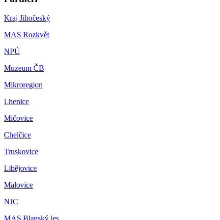
Kraj Jihočeský
MAS Rozkvět
NPÚ
Muzeum ČB
Mikroregion
Lhenice
Mičovice
Chelčice
Truskovice
Libějovice
Malovice
NJC
MAS Blanský les