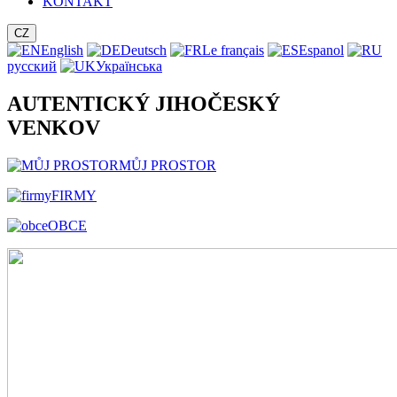
KONTAKT
CZ
English
Deutsch
Le français
Espanol
русский
Українська
AUTENTICKÝ JIHOČESKÝ
VENKOV
MŮJ PROSTOR
FIRMY
OBCE