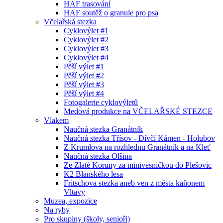
HAF trasování
HAF soutěž o granule pro psa
Včelařská stezka
Cyklovýlet #1
Cyklovýlet #2
Cyklovýlet #3
Cyklovýlet #4
Pěší výlet #1
Pěší výlet #2
Pěší výlet #3
Pěší výlet #4
Fotogalerie cyklovýletů
Medová produkce na VČELAŘSKÉ STEZCE
Vlakem
Naučná stezka Granátník
Naučná stezka Třísov - Dívčí Kámen - Holubov
Z Krumlova na rozhlednu Granátník a na Kleť
Naučná stezka Olšina
Ze Zlaté Koruny za minivesničkou do Plešovic
K2 Blanského lesa
Fritschova stezka aneb ven z města kaňonem
Vltavy
Muzea, expozice
Na ryby
Pro skupiny (školy, senioři)