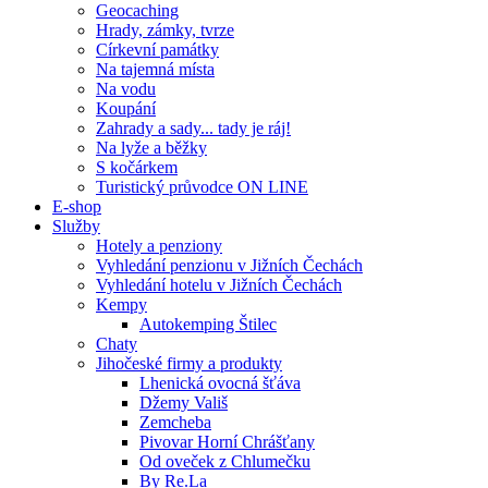
Geocaching
Hrady, zámky, tvrze
Církevní památky
Na tajemná místa
Na vodu
Koupání
Zahrady a sady... tady je ráj!
Na lyže a běžky
S kočárkem
Turistický průvodce ON LINE
E-shop
Služby
Hotely a penziony
Vyhledání penzionu v Jižních Čechách
Vyhledání hotelu v Jižních Čechách
Kempy
Autokemping Štilec
Chaty
Jihočeské firmy a produkty
Lhenická ovocná šťáva
Džemy Vališ
Zemcheba
Pivovar Horní Chrášťany
Od oveček z Chlumečku
By Re.La