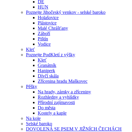
DE
HUN
Poznejte Jihočeský venkov - selské baroko
Holašovice
Plástovice
Malé Chrášťany
Záboří
Pištín
Vodice
Kleť
Poznejte PodKletí z výšky
Kleť
Granátník
Haniperk
Dívčí skála
Zřícenina hradu Maškovec
Pěšky
Na hrady, zámky a zříceniny
Rozhledny a vyhlídky
Přírodní zajímavosti
Do města
Kostely a kaple
Na kole
Selské baroko
DOVOLENÁ SE PSEM V JIŽNÍCH ČECHÁCH