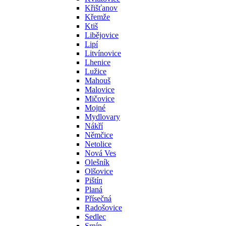
Křišťanov
Křemže
Ktiš
Libějovice
Lipí
Litvínovice
Lhenice
Lužice
Mahouš
Malovice
Mičovice
Mojné
Mydlovary
Nákří
Němčice
Netolice
Nová Ves
Olešník
Olšovice
Pištín
Planá
Přísečná
Radošovice
Sedlec
Srnín