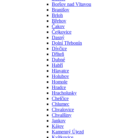
Boršov nad Vltavou
Branišov
Brloh
Břehov
Čakov
Čejkovice
Dasný
Dolní Třebonín
Dívčice
Dříteň
Dubné
Habří
Hlavatce
Holubov
Homole
Hradce
Hracholusky
Chelčice
Chlumec
Chvalovice
Chvalšiny
Jankov
Kájov
Kamenný Újezd
Kvítkovice