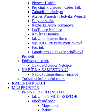
Pivovar Hulvát
Pro chuť k dialogu - Cider Talk
Zahrádka blahobytu
Atelier Wunsch - Hedvika Wunsch
Dary ze statku
Řezbářka Anna Tomanová
Lučištnice Netolice
Kavárna Darinka
Jak zde mít svou firmu
my_ART_PP Petra Podzimková
Fox ink
Lapule arts - Lenka Macháčková
Pro děti
Půjčovny a servis
Cyklo&Outdoor Netolice
NABÍDKA ZAMĚSTNÁNÍ
Nabídky zaměstnání - inzerce
Turistická informační centra
KALENDÁŘ AKCÍ
MŮJ PROSTOR
PROSTOR PRO INSTITUCE
Jak zde mít MŮJ PROSTOR
Jihočeské obce
Mapa obcí
Babice