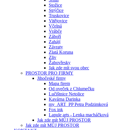
Stožice
Strýčice
Truskovice
Vitějovice
Včelná
Vrábče
Záboří
Zahájí
Závraty
Zlatá Koruna
Zliv
Žabovřesky
Jak zde mít svou obec
PROSTOR PRO FIRMY
Jihočeské firmy
Mapa firem
Od oveček z Chlumečku
Lučištnice Netolice
Kavárna Darinka
my_ART_PP Petra Podzimková
Fox ink
Lapule arts - Lenka macháčková
Jak zde mít MŮJ PROSTOR
Jak zde mít MŮJ PROSTOR