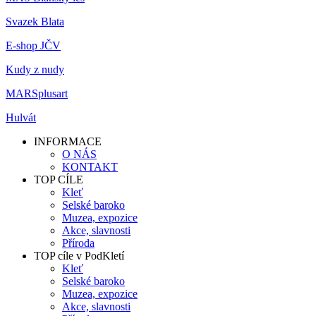
Svazek Blata
E-shop JČV
Kudy z nudy
MARSplusart
Hulvát
INFORMACE
O NÁS
KONTAKT
TOP CÍLE
Kleť
Selské baroko
Muzea, expozice
Akce, slavnosti
Příroda
TOP cíle v PodKletí
Kleť
Selské baroko
Muzea, expozice
Akce, slavnosti