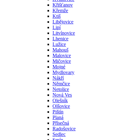
Křišťanov
Křemže
Ktiš
Libějovice
Lipí
Litvínovice
Lhenice
Lužice
Mahouš
Malovice
Mičovice
Mojné
Mydlovary
Nákří
Němčice
Netolice
Nová Ves
Olešník
Olšovice
Pištín
Planá
Přísečná
Radošovice
Sedlec
Srnín