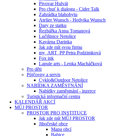
Pivovar Hulvát
Pro chuť k dialogu - Cider Talk
Zahrádka blahobytu
Atelier Wunsch - Hedvika Wunsch
Dary ze statku
Řezbářka Anna Tomanová
Lučištnice Netolice
Kavárna Darinka
Jak zde mít svou firmu
my_ART_PP Petra Podzimková
Fox ink
Lapule arts - Lenka Macháčková
Pro děti
Půjčovny a servis
Cyklo&Outdoor Netolice
NABÍDKA ZAMĚSTNÁNÍ
Nabídky zaměstnání - inzerce
Turistická informační centra
KALENDÁŘ AKCÍ
MŮJ PROSTOR
PROSTOR PRO INSTITUCE
Jak zde mít MŮJ PROSTOR
Jihočeské obce
Mapa obcí
Babice