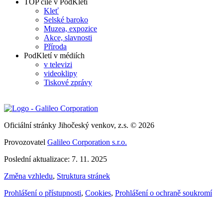
TOP cíle v PodKletí
Kleť
Selské baroko
Muzea, expozice
Akce, slavnosti
Příroda
PodKletí v médiích
v televizi
videoklipy
Tiskové zprávy
Oficiální stránky Jihočeský venkov, z.s. © 2026
Provozovatel
Galileo Corporation s.r.o.
Poslední aktualizace: 7. 11. 2025
Změna vzhledu
,
Struktura stránek
Prohlášení o přístupnosti
,
Cookies
,
Prohlášení o ochraně soukromí