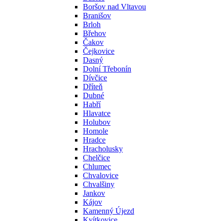
Boršov nad Vltavou
Branišov
Brloh
Břehov
Čakov
Čejkovice
Dasný
Dolní Třebonín
Dívčice
Dříteň
Dubné
Habří
Hlavatce
Holubov
Homole
Hradce
Hracholusky
Chelčice
Chlumec
Chvalovice
Chvalšiny
Jankov
Kájov
Kamenný Újezd
Kvítkovice