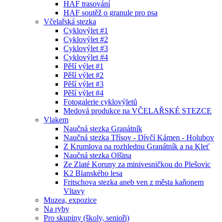
HAF trasování
HAF soutěž o granule pro psa
Včelařská stezka
Cyklovýlet #1
Cyklovýlet #2
Cyklovýlet #3
Cyklovýlet #4
Pěší výlet #1
Pěší výlet #2
Pěší výlet #3
Pěší výlet #4
Fotogalerie cyklovýletů
Medová produkce na VČELAŘSKÉ STEZCE
Vlakem
Naučná stezka Granátník
Naučná stezka Třísov - Dívčí Kámen - Holubov
Z Krumlova na rozhlednu Granátník a na Kleť
Naučná stezka Olšina
Ze Zlaté Koruny za minivesničkou do Plešovic
K2 Blanského lesa
Fritschova stezka aneb ven z města kaňonem
Vltavy
Muzea, expozice
Na ryby
Pro skupiny (školy, senioři)