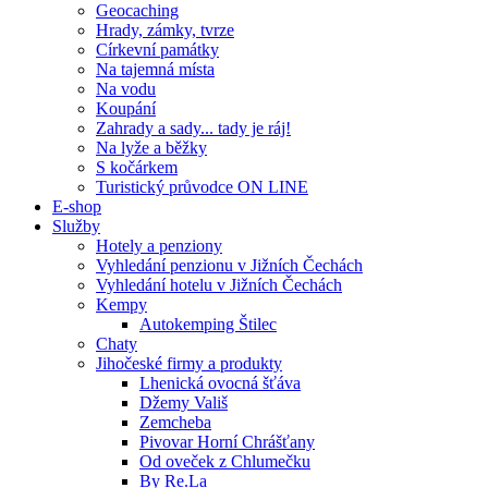
Geocaching
Hrady, zámky, tvrze
Církevní památky
Na tajemná místa
Na vodu
Koupání
Zahrady a sady... tady je ráj!
Na lyže a běžky
S kočárkem
Turistický průvodce ON LINE
E-shop
Služby
Hotely a penziony
Vyhledání penzionu v Jižních Čechách
Vyhledání hotelu v Jižních Čechách
Kempy
Autokemping Štilec
Chaty
Jihočeské firmy a produkty
Lhenická ovocná šťáva
Džemy Vališ
Zemcheba
Pivovar Horní Chrášťany
Od oveček z Chlumečku
By Re.La