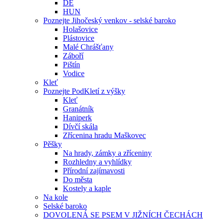
DE
HUN
Poznejte Jihočeský venkov - selské baroko
Holašovice
Plástovice
Malé Chrášťany
Záboří
Pištín
Vodice
Kleť
Poznejte PodKletí z výšky
Kleť
Granátník
Haniperk
Dívčí skála
Zřícenina hradu Maškovec
Pěšky
Na hrady, zámky a zříceniny
Rozhledny a vyhlídky
Přírodní zajímavosti
Do města
Kostely a kaple
Na kole
Selské baroko
DOVOLENÁ SE PSEM V JIŽNÍCH ČECHÁCH