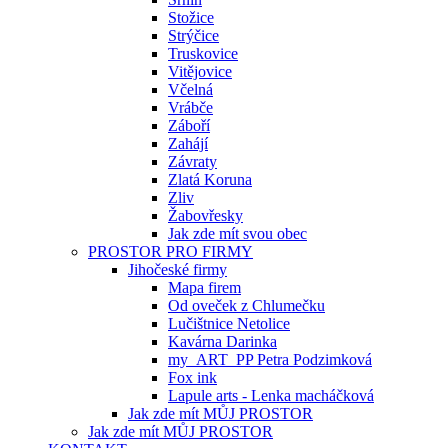
Stožice
Strýčice
Truskovice
Vitějovice
Včelná
Vrábče
Záboří
Zahájí
Závraty
Zlatá Koruna
Zliv
Žabovřesky
Jak zde mít svou obec
PROSTOR PRO FIRMY
Jihočeské firmy
Mapa firem
Od oveček z Chlumečku
Lučištnice Netolice
Kavárna Darinka
my_ART_PP Petra Podzimková
Fox ink
Lapule arts - Lenka macháčková
Jak zde mít MŮJ PROSTOR
Jak zde mít MŮJ PROSTOR