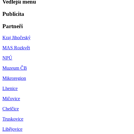
Vedlejší menu
Publicita
Partneři
Kraj Jihočeský
MAS Rozkvět
NPÚ
Muzeum ČB
Mikroregion
Lhenice
Mičovice
Chelčice
Truskovice
Libějovice