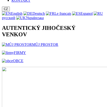
KONTAKT
CZ
English
Deutsch
Le français
Espanol
русский
Українська
AUTENTICKÝ JIHOČESKÝ
VENKOV
MŮJ PROSTOR
FIRMY
OBCE