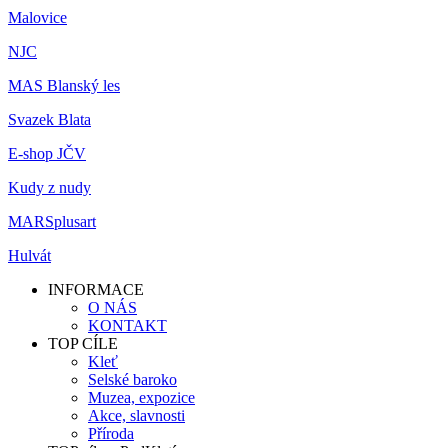
Malovice
NJC
MAS Blanský les
Svazek Blata
E-shop JČV
Kudy z nudy
MARSplusart
Hulvát
INFORMACE
O NÁS
KONTAKT
TOP CÍLE
Kleť
Selské baroko
Muzea, expozice
Akce, slavnosti
Příroda