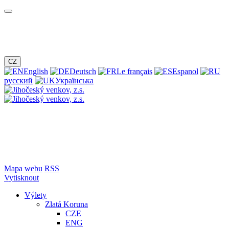
CZ
English
Deutsch
Le français
Espanol
русский
Українська
Mapa webu
RSS
Vytisknout
Výlety
Zlatá Koruna
CZE
ENG