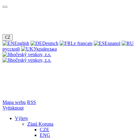
CZ
English
Deutsch
Le français
Espanol
русский
Українська
Mapa webu
RSS
Vytisknout
Výlety
Zlatá Koruna
CZE
ENG