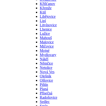
Křišťanov
Křemže
Ktiš
Libějovice
Lipí
Litvínovice
Lhenice
Lužice
Mahouš
Malovice
Mičovice
Mojné
Mydlovary
Nákří
Němčice
Netolice
Nová Ves
Olešník
Olšovice
Pištín
Planá
Přísečná
Radošovice
Sedlec
Srnín