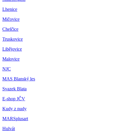
Lhenice
Mičovice
Chelčice
Truskovice
Libějovice
Malovice
NJC
MAS Blanský les
Svazek Blata
E-shop JČV
Kudy z nudy
MARSplusart
Hulvát