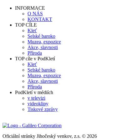
INFORMACE
O NÁS
KONTAKT
TOP CÍLE
Kleť
Selské baroko
Muzea, expozice
Akce, slavnosti
Příroda
TOP cíle v PodKletí
Kleť
Selské baroko
Muzea, expozice
Akce, slavnosti
Příroda
PodKletí v médiích
v televizi
videoklipy
Tiskové zprávy
Oficiální stránky Jihočeský venkov, z.s. © 2026