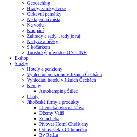
Geocaching
Hrady, zámky, tvrze
Církevní památky
Na tajemná místa
Na vodu
Koupání
Zahrady a sady... tady je ráj!
Na lyže a běžky
S kočárkem
Turistický průvodce ON LINE
E-shop
Služby
Hotely a penziony
Vyhledání penzionu v Jižních Čechách
Vyhledání hotelu v Jižních Čechách
Kempy
Autokemping Štilec
Chaty
Jihočeské firmy a produkty
Lhenická ovocná šťáva
Džemy Vališ
Zemcheba
Pivovar Horní Chrášťany
Od oveček z Chlumečku
By Re.La