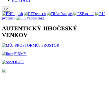
KONTAKT
CZ
English
Deutsch
Le français
Espanol
русский
Українська
AUTENTICKÝ JIHOČESKÝ
VENKOV
MŮJ PROSTOR
FIRMY
OBCE