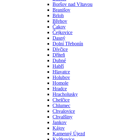
Boršov nad Vltavou
Branišov
Brloh
Břehov
Čakov
Čejkovice
Dasný
Dolní Třebonín
Dívčice
Dříteň
Dubné
Habří
Hlavatce
Holubov
Homole
Hradce
Hracholusky
Chelčice
Chlumec
Chvalovice
Chvalšiny
Jankov
Kájov
Kamenný Újezd
Kvítkovice