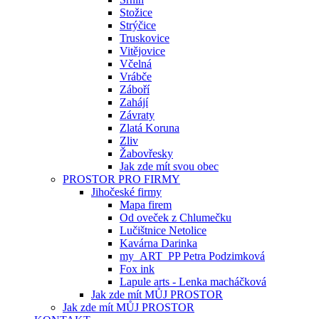
Stožice
Strýčice
Truskovice
Vitějovice
Včelná
Vrábče
Záboří
Zahájí
Závraty
Zlatá Koruna
Zliv
Žabovřesky
Jak zde mít svou obec
PROSTOR PRO FIRMY
Jihočeské firmy
Mapa firem
Od oveček z Chlumečku
Lučištnice Netolice
Kavárna Darinka
my_ART_PP Petra Podzimková
Fox ink
Lapule arts - Lenka macháčková
Jak zde mít MŮJ PROSTOR
Jak zde mít MŮJ PROSTOR