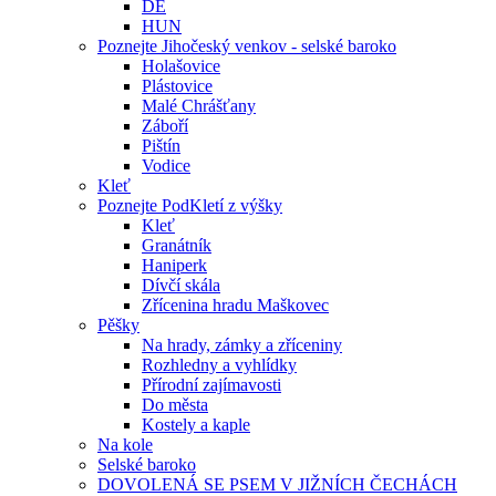
DE
HUN
Poznejte Jihočeský venkov - selské baroko
Holašovice
Plástovice
Malé Chrášťany
Záboří
Pištín
Vodice
Kleť
Poznejte PodKletí z výšky
Kleť
Granátník
Haniperk
Dívčí skála
Zřícenina hradu Maškovec
Pěšky
Na hrady, zámky a zříceniny
Rozhledny a vyhlídky
Přírodní zajímavosti
Do města
Kostely a kaple
Na kole
Selské baroko
DOVOLENÁ SE PSEM V JIŽNÍCH ČECHÁCH