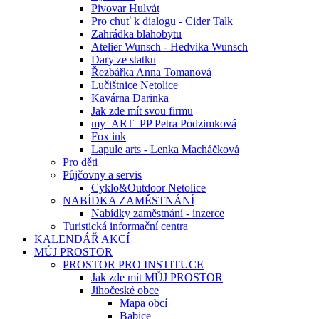
Pivovar Hulvát
Pro chuť k dialogu - Cider Talk
Zahrádka blahobytu
Atelier Wunsch - Hedvika Wunsch
Dary ze statku
Řezbářka Anna Tomanová
Lučištnice Netolice
Kavárna Darinka
Jak zde mít svou firmu
my_ART_PP Petra Podzimková
Fox ink
Lapule arts - Lenka Macháčková
Pro děti
Půjčovny a servis
Cyklo&Outdoor Netolice
NABÍDKA ZAMĚSTNÁNÍ
Nabídky zaměstnání - inzerce
Turistická informační centra
KALENDÁŘ AKCÍ
MŮJ PROSTOR
PROSTOR PRO INSTITUCE
Jak zde mít MŮJ PROSTOR
Jihočeské obce
Mapa obcí
Babice