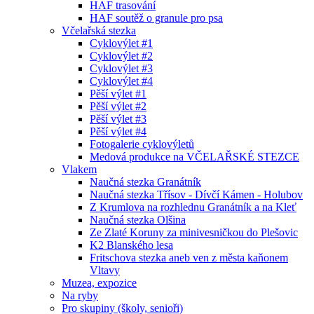
HAF trasování
HAF soutěž o granule pro psa
Včelařská stezka
Cyklovýlet #1
Cyklovýlet #2
Cyklovýlet #3
Cyklovýlet #4
Pěší výlet #1
Pěší výlet #2
Pěší výlet #3
Pěší výlet #4
Fotogalerie cyklovýletů
Medová produkce na VČELAŘSKÉ STEZCE
Vlakem
Naučná stezka Granátník
Naučná stezka Třísov - Dívčí Kámen - Holubov
Z Krumlova na rozhlednu Granátník a na Kleť
Naučná stezka Olšina
Ze Zlaté Koruny za minivesničkou do Plešovic
K2 Blanského lesa
Fritschova stezka aneb ven z města kaňonem
Vltavy
Muzea, expozice
Na ryby
Pro skupiny (školy, senioři)