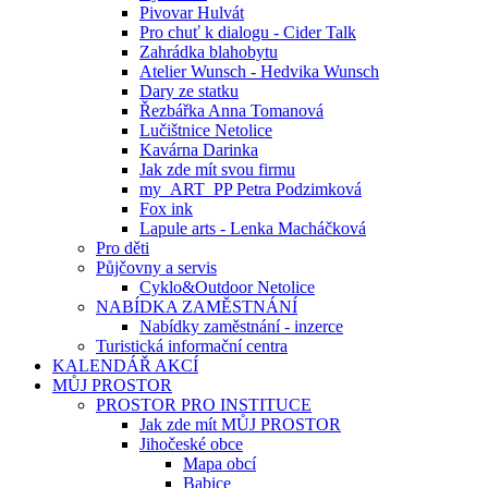
Pivovar Hulvát
Pro chuť k dialogu - Cider Talk
Zahrádka blahobytu
Atelier Wunsch - Hedvika Wunsch
Dary ze statku
Řezbářka Anna Tomanová
Lučištnice Netolice
Kavárna Darinka
Jak zde mít svou firmu
my_ART_PP Petra Podzimková
Fox ink
Lapule arts - Lenka Macháčková
Pro děti
Půjčovny a servis
Cyklo&Outdoor Netolice
NABÍDKA ZAMĚSTNÁNÍ
Nabídky zaměstnání - inzerce
Turistická informační centra
KALENDÁŘ AKCÍ
MŮJ PROSTOR
PROSTOR PRO INSTITUCE
Jak zde mít MŮJ PROSTOR
Jihočeské obce
Mapa obcí
Babice