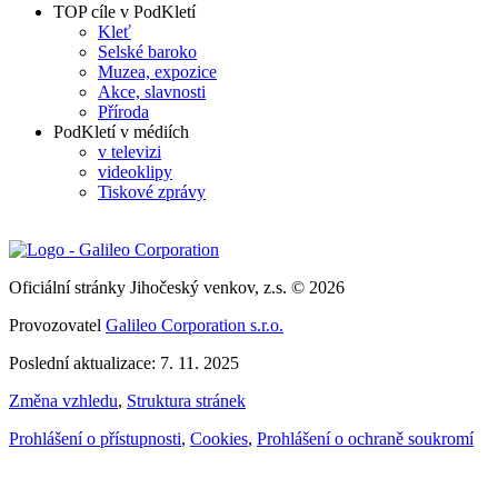
TOP cíle v PodKletí
Kleť
Selské baroko
Muzea, expozice
Akce, slavnosti
Příroda
PodKletí v médiích
v televizi
videoklipy
Tiskové zprávy
Oficiální stránky Jihočeský venkov, z.s. © 2026
Provozovatel
Galileo Corporation s.r.o.
Poslední aktualizace: 7. 11. 2025
Změna vzhledu
,
Struktura stránek
Prohlášení o přístupnosti
,
Cookies
,
Prohlášení o ochraně soukromí