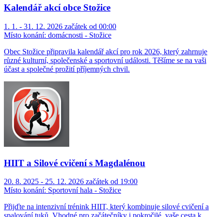
Kalendář akcí obce Stožice
1. 1. - 31. 12. 2026 začátek od 00:00
Místo konání:
domácnosti - Stožice
Obec Stožice připravila kalendář akcí pro rok 2026, který zahrnuje
různé kulturní, společenské a sportovní události. Těšíme se na vaši
účast a společné prožití příjemných chvil.
HIIT a Silové cvičení s Magdalénou
20. 8. 2025 - 25. 12. 2026 začátek od 19:00
Místo konání:
Sportovní hala - Stožice
Přijďte na intenzivní trénink HIIT, který kombinuje silové cvičení a
spalování tuků. Vhodné pro začátečníky i pokročilé, vaše cesta k