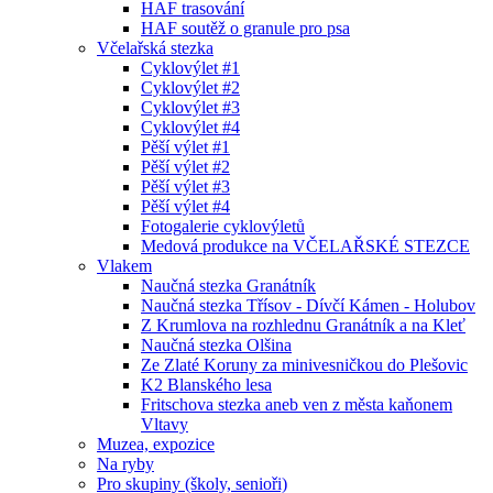
HAF trasování
HAF soutěž o granule pro psa
Včelařská stezka
Cyklovýlet #1
Cyklovýlet #2
Cyklovýlet #3
Cyklovýlet #4
Pěší výlet #1
Pěší výlet #2
Pěší výlet #3
Pěší výlet #4
Fotogalerie cyklovýletů
Medová produkce na VČELAŘSKÉ STEZCE
Vlakem
Naučná stezka Granátník
Naučná stezka Třísov - Dívčí Kámen - Holubov
Z Krumlova na rozhlednu Granátník a na Kleť
Naučná stezka Olšina
Ze Zlaté Koruny za minivesničkou do Plešovic
K2 Blanského lesa
Fritschova stezka aneb ven z města kaňonem
Vltavy
Muzea, expozice
Na ryby
Pro skupiny (školy, senioři)