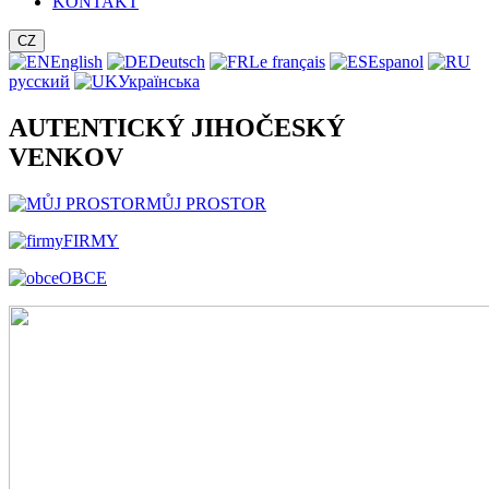
KONTAKT
CZ
English
Deutsch
Le français
Espanol
русский
Українська
AUTENTICKÝ JIHOČESKÝ
VENKOV
MŮJ PROSTOR
FIRMY
OBCE