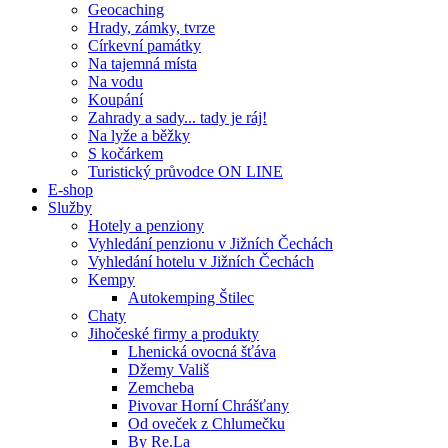
Geocaching
Hrady, zámky, tvrze
Církevní památky
Na tajemná místa
Na vodu
Koupání
Zahrady a sady... tady je ráj!
Na lyže a běžky
S kočárkem
Turistický průvodce ON LINE
E-shop
Služby
Hotely a penziony
Vyhledání penzionu v Jižních Čechách
Vyhledání hotelu v Jižních Čechách
Kempy
Autokemping Štilec
Chaty
Jihočeské firmy a produkty
Lhenická ovocná šťáva
Džemy Vališ
Zemcheba
Pivovar Horní Chrášťany
Od oveček z Chlumečku
By Re.La