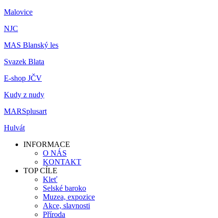
Malovice
NJC
MAS Blanský les
Svazek Blata
E-shop JČV
Kudy z nudy
MARSplusart
Hulvát
INFORMACE
O NÁS
KONTAKT
TOP CÍLE
Kleť
Selské baroko
Muzea, expozice
Akce, slavnosti
Příroda