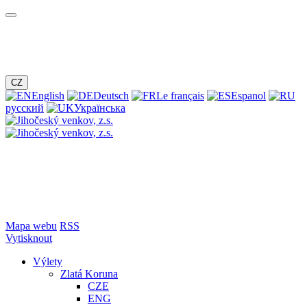
CZ
English
Deutsch
Le français
Espanol
русский
Українська
Mapa webu
RSS
Vytisknout
Výlety
Zlatá Koruna
CZE
ENG