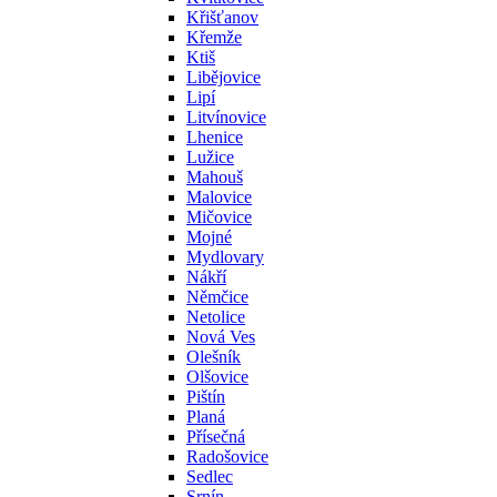
Křišťanov
Křemže
Ktiš
Libějovice
Lipí
Litvínovice
Lhenice
Lužice
Mahouš
Malovice
Mičovice
Mojné
Mydlovary
Nákří
Němčice
Netolice
Nová Ves
Olešník
Olšovice
Pištín
Planá
Přísečná
Radošovice
Sedlec
Srnín