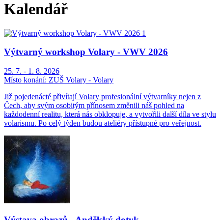
Kalendář
Výtvarný workshop Volary - VWV 2026
25. 7. - 1. 8. 2026
Místo konání:
ZUŠ Volary - Volary
Již pojedenácté přivítají Volary profesionální výtvarníky nejen z
Čech, aby svým osobitým přínosem změnili náš pohled na
každodenní realitu, která nás obklopuje, a vytvořili další díla ve stylu
volarismu. Po celý týden budou ateliéry přístupné pro veřejnost.
Výstava obrazů - Andělský dotyk