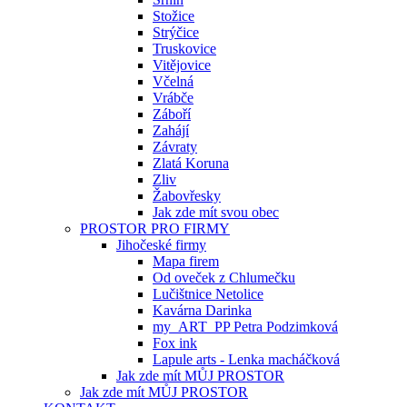
Stožice
Strýčice
Truskovice
Vitějovice
Včelná
Vrábče
Záboří
Zahájí
Závraty
Zlatá Koruna
Zliv
Žabovřesky
Jak zde mít svou obec
PROSTOR PRO FIRMY
Jihočeské firmy
Mapa firem
Od oveček z Chlumečku
Lučištnice Netolice
Kavárna Darinka
my_ART_PP Petra Podzimková
Fox ink
Lapule arts - Lenka macháčková
Jak zde mít MŮJ PROSTOR
Jak zde mít MŮJ PROSTOR