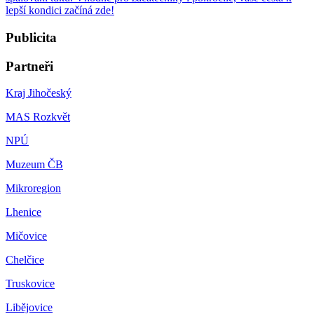
lepší kondici začíná zde!
Publicita
Partneři
Kraj Jihočeský
MAS Rozkvět
NPÚ
Muzeum ČB
Mikroregion
Lhenice
Mičovice
Chelčice
Truskovice
Libějovice