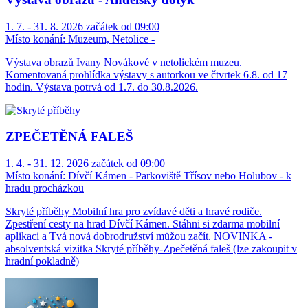
1. 7. - 31. 8. 2026 začátek od 09:00
Místo konání:
Muzeum, Netolice -
Výstava obrazů Ivany Novákové v netolickém muzeu.
Komentovaná prohlídka výstavy s autorkou ve čtvrtek 6.8. od 17
hodin. Výstava potrvá od 1.7. do 30.8.2026.
ZPEČETĚNÁ FALEŠ
1. 4. - 31. 12. 2026 začátek od 09:00
Místo konání:
Dívčí Kámen - Parkoviště Třísov nebo Holubov - k
hradu procházkou
Skryté příběhy Mobilní hra pro zvídavé děti a hravé rodiče.
Zpestření cesty na hrad Dívčí Kámen. Stáhni si zdarma mobilní
aplikaci a Tvá nová dobrodružství můžou začít. NOVINKA -
absolventská vizitka Skryté příběhy-Zpečetěná faleš (lze zakoupit v
hradní pokladně)