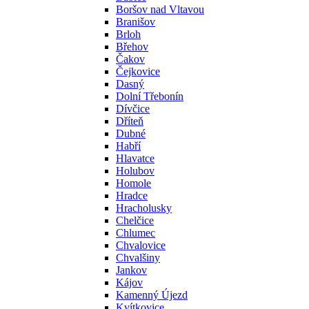
Boršov nad Vltavou
Branišov
Brloh
Břehov
Čakov
Čejkovice
Dasný
Dolní Třebonín
Dívčice
Dříteň
Dubné
Habří
Hlavatce
Holubov
Homole
Hradce
Hracholusky
Chelčice
Chlumec
Chvalovice
Chvalšiny
Jankov
Kájov
Kamenný Újezd
Kvítkovice