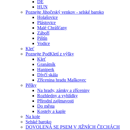
DE
HUN
Poznejte Jihočeský venkov - selské baroko
Holašovice
Plástovice
Malé Chrášťany
Záboří
Pištín
Vodice
Kleť
Poznejte PodKletí z výšky
Kleť
Granátník
Haniperk
Dívčí skála
Zřícenina hradu Maškovec
Pěšky
Na hrady, zámky a zříceniny
Rozhledny a vyhlídky
Přírodní zajímavosti
Do města
Kostely a kaple
Na kole
Selské baroko
DOVOLENÁ SE PSEM V JIŽNÍCH ČECHÁCH