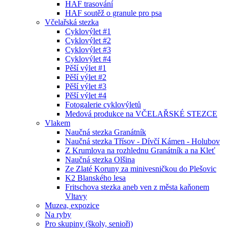
HAF trasování
HAF soutěž o granule pro psa
Včelařská stezka
Cyklovýlet #1
Cyklovýlet #2
Cyklovýlet #3
Cyklovýlet #4
Pěší výlet #1
Pěší výlet #2
Pěší výlet #3
Pěší výlet #4
Fotogalerie cyklovýletů
Medová produkce na VČELAŘSKÉ STEZCE
Vlakem
Naučná stezka Granátník
Naučná stezka Třísov - Dívčí Kámen - Holubov
Z Krumlova na rozhlednu Granátník a na Kleť
Naučná stezka Olšina
Ze Zlaté Koruny za minivesničkou do Plešovic
K2 Blanského lesa
Fritschova stezka aneb ven z města kaňonem
Vltavy
Muzea, expozice
Na ryby
Pro skupiny (školy, senioři)