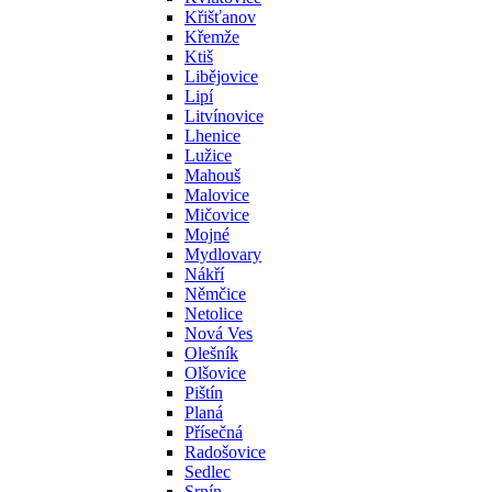
Křišťanov
Křemže
Ktiš
Libějovice
Lipí
Litvínovice
Lhenice
Lužice
Mahouš
Malovice
Mičovice
Mojné
Mydlovary
Nákří
Němčice
Netolice
Nová Ves
Olešník
Olšovice
Pištín
Planá
Přísečná
Radošovice
Sedlec
Srnín