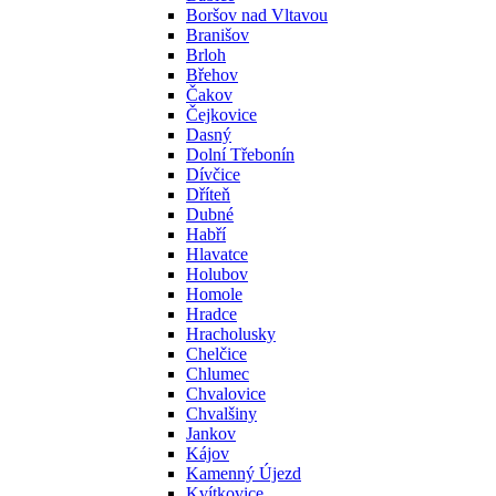
Boršov nad Vltavou
Branišov
Brloh
Břehov
Čakov
Čejkovice
Dasný
Dolní Třebonín
Dívčice
Dříteň
Dubné
Habří
Hlavatce
Holubov
Homole
Hradce
Hracholusky
Chelčice
Chlumec
Chvalovice
Chvalšiny
Jankov
Kájov
Kamenný Újezd
Kvítkovice