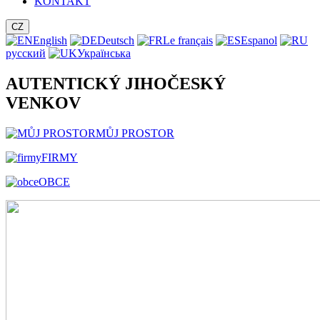
KONTAKT
CZ
English
Deutsch
Le français
Espanol
русский
Українська
AUTENTICKÝ JIHOČESKÝ
VENKOV
MŮJ PROSTOR
FIRMY
OBCE