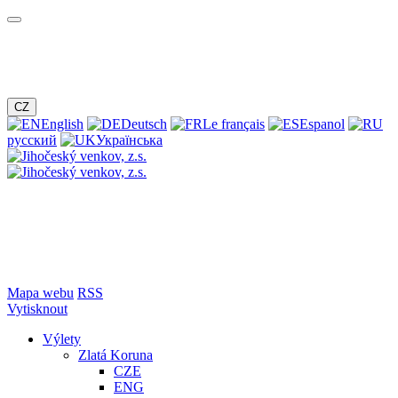
CZ
English
Deutsch
Le français
Espanol
русский
Українська
Mapa webu
RSS
Vytisknout
Výlety
Zlatá Koruna
CZE
ENG