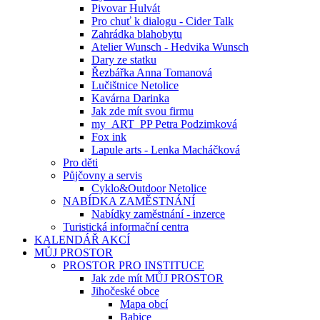
Pivovar Hulvát
Pro chuť k dialogu - Cider Talk
Zahrádka blahobytu
Atelier Wunsch - Hedvika Wunsch
Dary ze statku
Řezbářka Anna Tomanová
Lučištnice Netolice
Kavárna Darinka
Jak zde mít svou firmu
my_ART_PP Petra Podzimková
Fox ink
Lapule arts - Lenka Macháčková
Pro děti
Půjčovny a servis
Cyklo&Outdoor Netolice
NABÍDKA ZAMĚSTNÁNÍ
Nabídky zaměstnání - inzerce
Turistická informační centra
KALENDÁŘ AKCÍ
MŮJ PROSTOR
PROSTOR PRO INSTITUCE
Jak zde mít MŮJ PROSTOR
Jihočeské obce
Mapa obcí
Babice