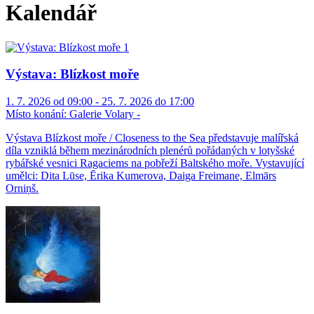
Kalendář
Výstava: Blízkost moře
1. 7. 2026 od 09:00 - 25. 7. 2026 do 17:00
Místo konání:
Galerie Volary -
Výstava Blízkost moře / Closeness to the Sea představuje malířská
díla vzniklá během mezinárodních plenérů pořádaných v lotyšské
rybářské vesnici Ragaciems na pobřeží Baltského moře. Vystavující
umělci: Dita Lūse, Ērika Kumerova, Daiga Freimane, Elmārs
Orniņš.