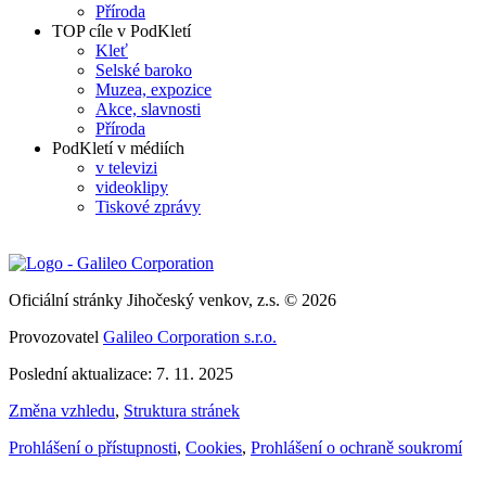
Příroda
TOP cíle v PodKletí
Kleť
Selské baroko
Muzea, expozice
Akce, slavnosti
Příroda
PodKletí v médiích
v televizi
videoklipy
Tiskové zprávy
Oficiální stránky Jihočeský venkov, z.s. © 2026
Provozovatel
Galileo Corporation s.r.o.
Poslední aktualizace: 7. 11. 2025
Změna vzhledu
,
Struktura stránek
Prohlášení o přístupnosti
,
Cookies
,
Prohlášení o ochraně soukromí