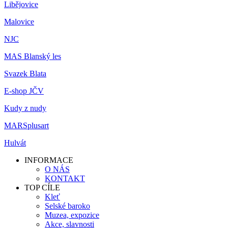
Libějovice
Malovice
NJC
MAS Blanský les
Svazek Blata
E-shop JČV
Kudy z nudy
MARSplusart
Hulvát
INFORMACE
O NÁS
KONTAKT
TOP CÍLE
Kleť
Selské baroko
Muzea, expozice
Akce, slavnosti