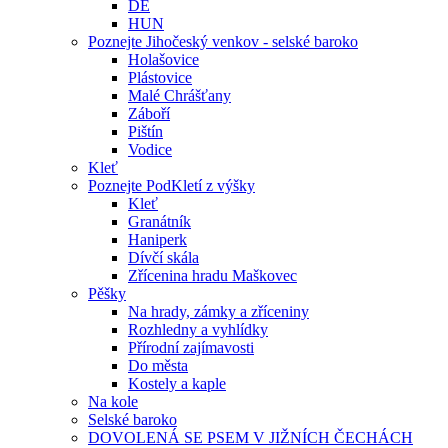
DE
HUN
Poznejte Jihočeský venkov - selské baroko
Holašovice
Plástovice
Malé Chrášťany
Záboří
Pištín
Vodice
Kleť
Poznejte PodKletí z výšky
Kleť
Granátník
Haniperk
Dívčí skála
Zřícenina hradu Maškovec
Pěšky
Na hrady, zámky a zříceniny
Rozhledny a vyhlídky
Přírodní zajímavosti
Do města
Kostely a kaple
Na kole
Selské baroko
DOVOLENÁ SE PSEM V JIŽNÍCH ČECHÁCH