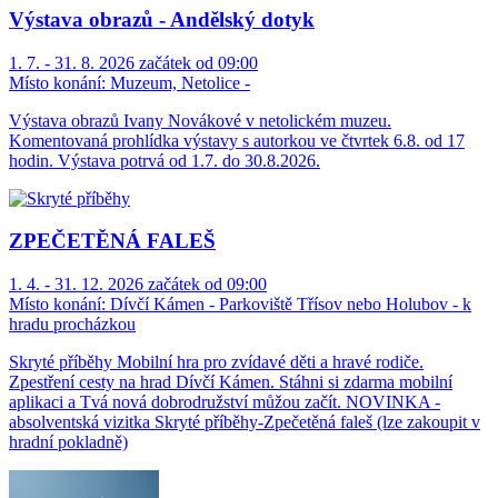
Výstava obrazů - Andělský dotyk
1. 7. - 31. 8. 2026 začátek od 09:00
Místo konání:
Muzeum, Netolice -
Výstava obrazů Ivany Novákové v netolickém muzeu.
Komentovaná prohlídka výstavy s autorkou ve čtvrtek 6.8. od 17
hodin. Výstava potrvá od 1.7. do 30.8.2026.
ZPEČETĚNÁ FALEŠ
1. 4. - 31. 12. 2026 začátek od 09:00
Místo konání:
Dívčí Kámen - Parkoviště Třísov nebo Holubov - k
hradu procházkou
Skryté příběhy Mobilní hra pro zvídavé děti a hravé rodiče.
Zpestření cesty na hrad Dívčí Kámen. Stáhni si zdarma mobilní
aplikaci a Tvá nová dobrodružství můžou začít. NOVINKA -
absolventská vizitka Skryté příběhy-Zpečetěná faleš (lze zakoupit v
hradní pokladně)