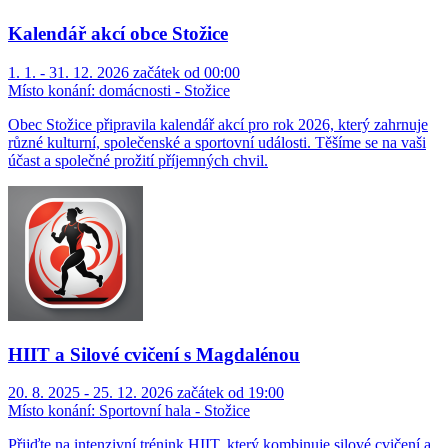
Kalendář akcí obce Stožice
1. 1. - 31. 12. 2026 začátek od 00:00
Místo konání:
domácnosti - Stožice
Obec Stožice připravila kalendář akcí pro rok 2026, který zahrnuje
různé kulturní, společenské a sportovní události. Těšíme se na vaši
účast a společné prožití příjemných chvil.
HIIT a Silové cvičení s Magdalénou
20. 8. 2025 - 25. 12. 2026 začátek od 19:00
Místo konání:
Sportovní hala - Stožice
Přijďte na intenzivní trénink HIIT, který kombinuje silové cvičení a