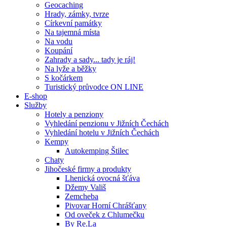
Geocaching
Hrady, zámky, tvrze
Církevní památky
Na tajemná místa
Na vodu
Koupání
Zahrady a sady... tady je ráj!
Na lyže a běžky
S kočárkem
Turistický průvodce ON LINE
E-shop
Služby
Hotely a penziony
Vyhledání penzionu v Jižních Čechách
Vyhledání hotelu v Jižních Čechách
Kempy
Autokemping Štilec
Chaty
Jihočeské firmy a produkty
Lhenická ovocná šťáva
Džemy Vališ
Zemcheba
Pivovar Horní Chrášťany
Od oveček z Chlumečku
By Re.La