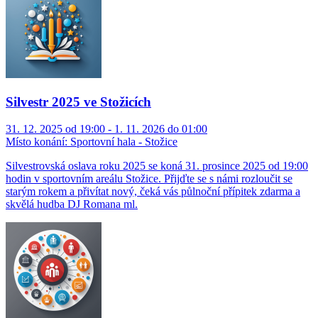
Silvestr 2025 ve Stožicích
31. 12. 2025 od 19:00 - 1. 11. 2026 do 01:00
Místo konání:
Sportovní hala - Stožice
Silvestrovská oslava roku 2025 se koná 31. prosince 2025 od 19:00
hodin v sportovním areálu Stožice. Přijďte se s námi rozloučit se
starým rokem a přivítat nový, čeká vás půlnoční přípitek zdarma a
skvělá hudba DJ Romana ml.