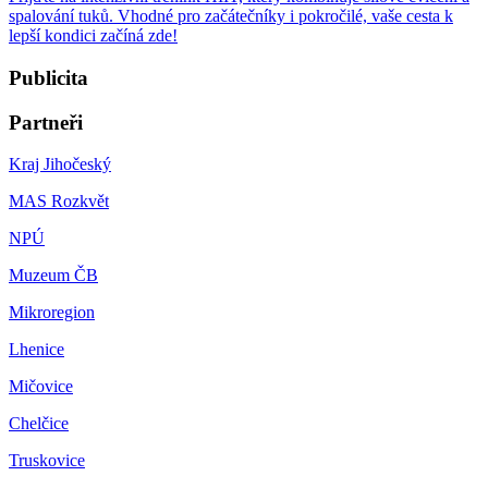
spalování tuků. Vhodné pro začátečníky i pokročilé, vaše cesta k
lepší kondici začíná zde!
Publicita
Partneři
Kraj Jihočeský
MAS Rozkvět
NPÚ
Muzeum ČB
Mikroregion
Lhenice
Mičovice
Chelčice
Truskovice