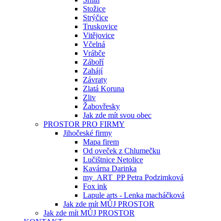
Stožice
Strýčice
Truskovice
Vitějovice
Včelná
Vrábče
Záboří
Zahájí
Závraty
Zlatá Koruna
Zliv
Žabovřesky
Jak zde mít svou obec
PROSTOR PRO FIRMY
Jihočeské firmy
Mapa firem
Od oveček z Chlumečku
Lučištnice Netolice
Kavárna Darinka
my_ART_PP Petra Podzimková
Fox ink
Lapule arts - Lenka macháčková
Jak zde mít MŮJ PROSTOR
Jak zde mít MŮJ PROSTOR