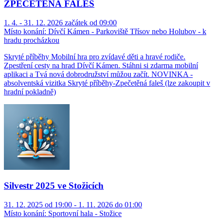
ZPEČETĚNÁ FALEŠ
1. 4. - 31. 12. 2026 začátek od 09:00
Místo konání:
Dívčí Kámen - Parkoviště Třísov nebo Holubov - k
hradu procházkou
Skryté příběhy Mobilní hra pro zvídavé děti a hravé rodiče.
Zpestření cesty na hrad Dívčí Kámen. Stáhni si zdarma mobilní
aplikaci a Tvá nová dobrodružství můžou začít. NOVINKA -
absolventská vizitka Skryté příběhy-Zpečetěná faleš (lze zakoupit v
hradní pokladně)
Silvestr 2025 ve Stožicích
31. 12. 2025 od 19:00 - 1. 11. 2026 do 01:00
Místo konání:
Sportovní hala - Stožice