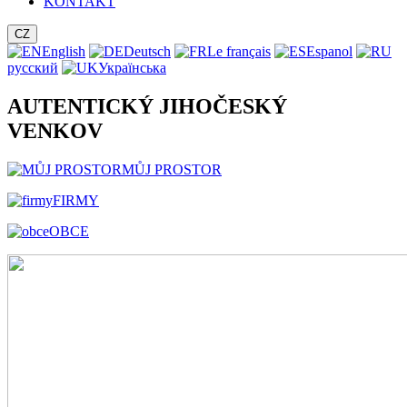
KONTAKT
CZ
English
Deutsch
Le français
Espanol
русский
Українська
AUTENTICKÝ JIHOČESKÝ
VENKOV
MŮJ PROSTOR
FIRMY
OBCE