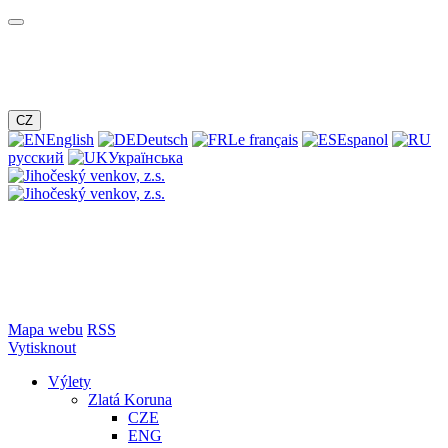
CZ
English
Deutsch
Le français
Espanol
русский
Українська
Mapa webu
RSS
Vytisknout
Výlety
Zlatá Koruna
CZE
ENG