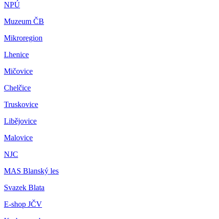
NPÚ
Muzeum ČB
Mikroregion
Lhenice
Mičovice
Chelčice
Truskovice
Libějovice
Malovice
NJC
MAS Blanský les
Svazek Blata
E-shop JČV