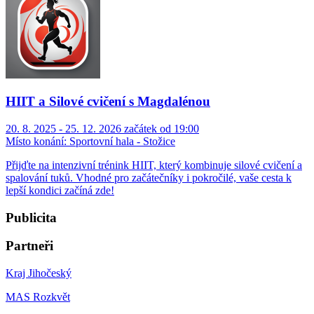
HIIT a Silové cvičení s Magdalénou
20. 8. 2025 - 25. 12. 2026 začátek od 19:00
Místo konání:
Sportovní hala - Stožice
Přijďte na intenzivní trénink HIIT, který kombinuje silové cvičení a
spalování tuků. Vhodné pro začátečníky i pokročilé, vaše cesta k
lepší kondici začíná zde!
Publicita
Partneři
Kraj Jihočeský
MAS Rozkvět