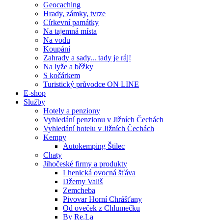
Geocaching
Hrady, zámky, tvrze
Církevní památky
Na tajemná místa
Na vodu
Koupání
Zahrady a sady... tady je ráj!
Na lyže a běžky
S kočárkem
Turistický průvodce ON LINE
E-shop
Služby
Hotely a penziony
Vyhledání penzionu v Jižních Čechách
Vyhledání hotelu v Jižních Čechách
Kempy
Autokemping Štilec
Chaty
Jihočeské firmy a produkty
Lhenická ovocná šťáva
Džemy Vališ
Zemcheba
Pivovar Horní Chrášťany
Od oveček z Chlumečku
By Re.La