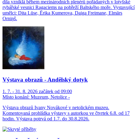
díla vzniklá během mezinárodních plenérů pořádaných v lotyšské
rybářské vesnici Ragaciems na pobřeží Baltského moře. Vystavující
umělci: Dita Lūse, Ērika Kumerova, Daiga Freimane, Elmārs
Orniņš.
Výstava obrazů - Andělský dotyk
1. 7. - 31. 8. 2026 začátek od 09:00
Místo konání:
Muzeum, Netolice -
Výstava obrazů Ivany Novákové v netolickém muzeu.
Komentovaná prohlídka výstavy s autorkou ve čtvrtek 6.8. od 17
hodin. Výstava potrvá od 1.7. do 30.8.2026.