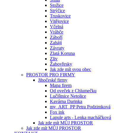
Stožice
Strýčice
Truskovice
Vitějovice
Včelná
Vrábče
Záboří
Zahájí
Závraty
Zlatá Koruna
Zliv
Žabovřesky
Jak zde mít svou obec
PROSTOR PRO FIRMY
Jihočeské firmy
Mapa firem
Od oveček z Chlumečku
Lučištnice Netolice
Kavárna Darinka
my_ART_PP Petra Podzimková
Fox ink
Lapule arts - Lenka macháčková
Jak zde mít MŮJ PROSTOR
Jak zde mít MŮJ PROSTOR