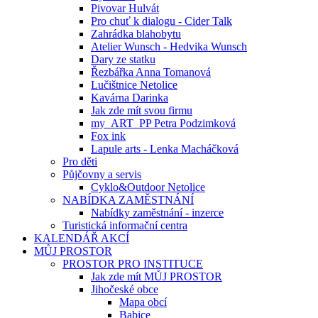
Pivovar Hulvát
Pro chuť k dialogu - Cider Talk
Zahrádka blahobytu
Atelier Wunsch - Hedvika Wunsch
Dary ze statku
Řezbářka Anna Tomanová
Lučištnice Netolice
Kavárna Darinka
Jak zde mít svou firmu
my_ART_PP Petra Podzimková
Fox ink
Lapule arts - Lenka Macháčková
Pro děti
Půjčovny a servis
Cyklo&Outdoor Netolice
NABÍDKA ZAMĚSTNÁNÍ
Nabídky zaměstnání - inzerce
Turistická informační centra
KALENDÁŘ AKCÍ
MŮJ PROSTOR
PROSTOR PRO INSTITUCE
Jak zde mít MŮJ PROSTOR
Jihočeské obce
Mapa obcí
Babice