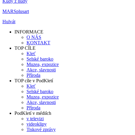
Kudy z nudy
MARSplusart
Hulvát
INFORMACE
O NÁS
KONTAKT
TOP CÍLE
Kleť
Selské baroko
Muzea, expozice
Akce, slavnosti
Příroda
TOP cíle v PodKletí
Kleť
Selské baroko
Muzea, expozice
Akce, slavnosti
Příroda
PodKletí v médiích
v televizi
videoklipy
Tiskové zprávy