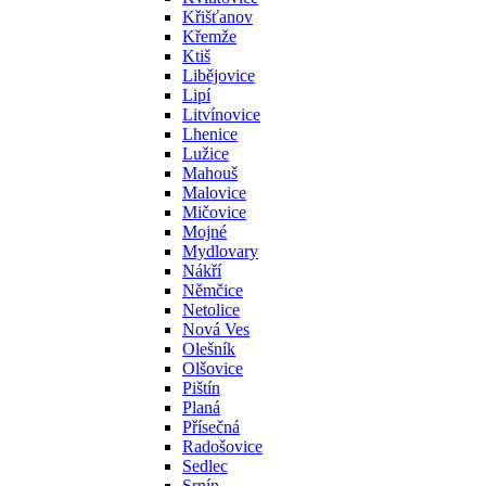
Křišťanov
Křemže
Ktiš
Libějovice
Lipí
Litvínovice
Lhenice
Lužice
Mahouš
Malovice
Mičovice
Mojné
Mydlovary
Nákří
Němčice
Netolice
Nová Ves
Olešník
Olšovice
Pištín
Planá
Přísečná
Radošovice
Sedlec
Srnín