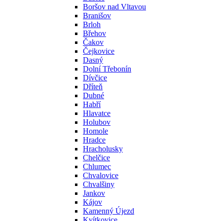
Boršov nad Vltavou
Branišov
Brloh
Břehov
Čakov
Čejkovice
Dasný
Dolní Třebonín
Dívčice
Dříteň
Dubné
Habří
Hlavatce
Holubov
Homole
Hradce
Hracholusky
Chelčice
Chlumec
Chvalovice
Chvalšiny
Jankov
Kájov
Kamenný Újezd
Kvítkovice