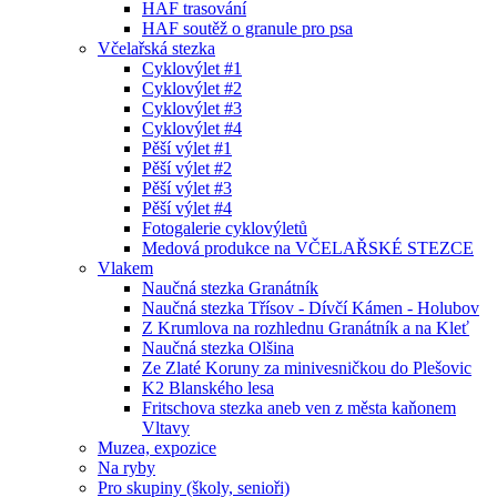
HAF trasování
HAF soutěž o granule pro psa
Včelařská stezka
Cyklovýlet #1
Cyklovýlet #2
Cyklovýlet #3
Cyklovýlet #4
Pěší výlet #1
Pěší výlet #2
Pěší výlet #3
Pěší výlet #4
Fotogalerie cyklovýletů
Medová produkce na VČELAŘSKÉ STEZCE
Vlakem
Naučná stezka Granátník
Naučná stezka Třísov - Dívčí Kámen - Holubov
Z Krumlova na rozhlednu Granátník a na Kleť
Naučná stezka Olšina
Ze Zlaté Koruny za minivesničkou do Plešovic
K2 Blanského lesa
Fritschova stezka aneb ven z města kaňonem
Vltavy
Muzea, expozice
Na ryby
Pro skupiny (školy, senioři)