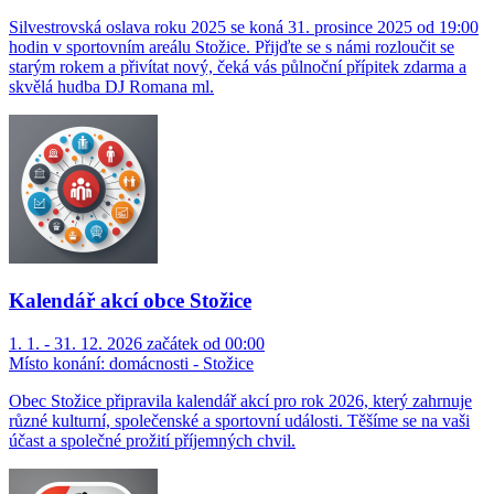
Silvestrovská oslava roku 2025 se koná 31. prosince 2025 od 19:00
hodin v sportovním areálu Stožice. Přijďte se s námi rozloučit se
starým rokem a přivítat nový, čeká vás půlnoční přípitek zdarma a
skvělá hudba DJ Romana ml.
Kalendář akcí obce Stožice
1. 1. - 31. 12. 2026 začátek od 00:00
Místo konání:
domácnosti - Stožice
Obec Stožice připravila kalendář akcí pro rok 2026, který zahrnuje
různé kulturní, společenské a sportovní události. Těšíme se na vaši
účast a společné prožití příjemných chvil.