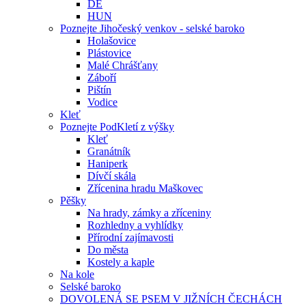
DE
HUN
Poznejte Jihočeský venkov - selské baroko
Holašovice
Plástovice
Malé Chrášťany
Záboří
Pištín
Vodice
Kleť
Poznejte PodKletí z výšky
Kleť
Granátník
Haniperk
Dívčí skála
Zřícenina hradu Maškovec
Pěšky
Na hrady, zámky a zříceniny
Rozhledny a vyhlídky
Přírodní zajímavosti
Do města
Kostely a kaple
Na kole
Selské baroko
DOVOLENÁ SE PSEM V JIŽNÍCH ČECHÁCH