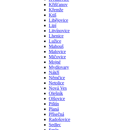
Křišťanov
Křemže
Ktiš
Libějovice
Lipí
Litvínovice
Lhenice
Lužice
Mahouš
Malovice
Mičovice
Mojné
Mydlovary
Nákří
Němčice
Netolice
Nová Ves
Olešník
Olšovice
Pištín
Planá
Přísečná
Radošovice
Sedlec
Srnín