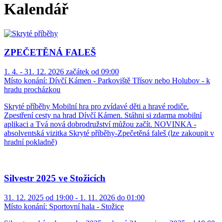
Kalendář
ZPEČETĚNÁ FALEŠ
1. 4. - 31. 12. 2026 začátek od 09:00
Místo konání:
Dívčí Kámen - Parkoviště Třísov nebo Holubov - k
hradu procházkou
Skryté příběhy Mobilní hra pro zvídavé děti a hravé rodiče.
Zpestření cesty na hrad Dívčí Kámen. Stáhni si zdarma mobilní
aplikaci a Tvá nová dobrodružství můžou začít. NOVINKA -
absolventská vizitka Skryté příběhy-Zpečetěná faleš (lze zakoupit v
hradní pokladně)
Silvestr 2025 ve Stožicích
31. 12. 2025 od 19:00 - 1. 11. 2026 do 01:00
Místo konání:
Sportovní hala - Stožice