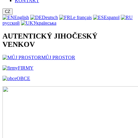
KONTAKT
CZ
English
Deutsch
Le français
Espanol
русский
Українська
AUTENTICKÝ JIHOČESKÝ
VENKOV
MŮJ PROSTOR
FIRMY
OBCE