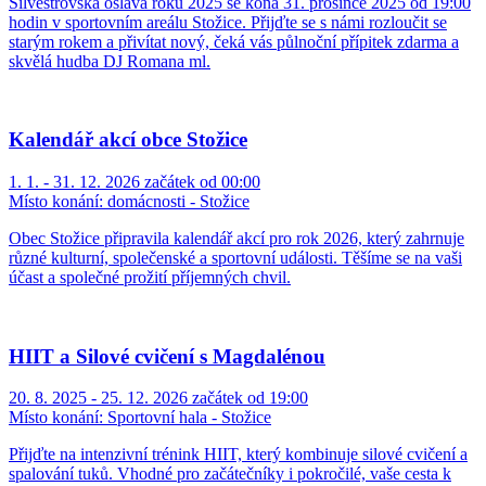
Silvestrovská oslava roku 2025 se koná 31. prosince 2025 od 19:00
hodin v sportovním areálu Stožice. Přijďte se s námi rozloučit se
starým rokem a přivítat nový, čeká vás půlnoční přípitek zdarma a
skvělá hudba DJ Romana ml.
Kalendář akcí obce Stožice
1. 1. - 31. 12. 2026 začátek od 00:00
Místo konání:
domácnosti - Stožice
Obec Stožice připravila kalendář akcí pro rok 2026, který zahrnuje
různé kulturní, společenské a sportovní události. Těšíme se na vaši
účast a společné prožití příjemných chvil.
HIIT a Silové cvičení s Magdalénou
20. 8. 2025 - 25. 12. 2026 začátek od 19:00
Místo konání:
Sportovní hala - Stožice
Přijďte na intenzivní trénink HIIT, který kombinuje silové cvičení a
spalování tuků. Vhodné pro začátečníky i pokročilé, vaše cesta k