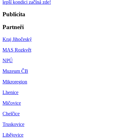
lepší kondici začíná zde!
Publicita
Partneři
Kraj Jihočeský
MAS Rozkvět
NPÚ
Muzeum ČB
Mikroregion
Lhenice
Mičovice
Chelčice
Truskovice
Libějovice