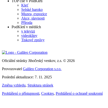
TOP cíle v PodKletí
Kleť
Selské baroko
Muzea, expozice
Akce, slavnosti
Příroda
PodKletí v médiích
v televizi
videoklipy
Tiskové zprávy
Oficiální stránky Jihočeský venkov, z.s. © 2026
Provozovatel
Galileo Corporation s.r.o.
Poslední aktualizace: 7. 11. 2025
Změna vzhledu
,
Struktura stránek
Prohlášení o přístupnosti
,
Cookies
,
Prohlášení o ochraně soukromí