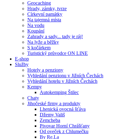
Geocaching
Hrady, zámky, tvrze
Církevní památky
Na tajemná místa
Na vodu
Koupání
Zahrady a sady... tady je ráj!
Na lyže a běžky
S kočárkem
Turistický průvodce ON LINE
E-shop
Služby
Hotely a penziony
Vyhledání penzionu v Jižních Čechách
Vyhledání hotelu v Jižních Čechách
Kempy
Autokemping Štilec
Chaty
Jihočeské firmy a produkty
Lhenická ovocná šťáva
Džemy Vališ
Zemcheba
Pivovar Horní Chrášťany
Od oveček z Chlumečku
By Re.La