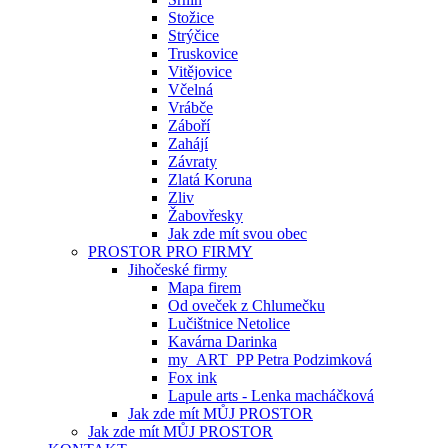
Stožice
Strýčice
Truskovice
Vitějovice
Včelná
Vrábče
Záboří
Zahájí
Závraty
Zlatá Koruna
Zliv
Žabovřesky
Jak zde mít svou obec
PROSTOR PRO FIRMY
Jihočeské firmy
Mapa firem
Od oveček z Chlumečku
Lučištnice Netolice
Kavárna Darinka
my_ART_PP Petra Podzimková
Fox ink
Lapule arts - Lenka macháčková
Jak zde mít MŮJ PROSTOR
Jak zde mít MŮJ PROSTOR