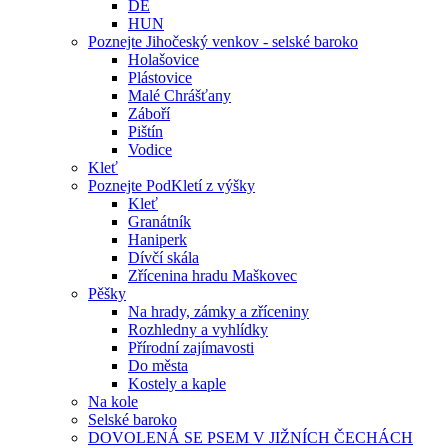
DE
HUN
Poznejte Jihočeský venkov - selské baroko
Holašovice
Plástovice
Malé Chrášťany
Záboří
Pištín
Vodice
Kleť
Poznejte PodKletí z výšky
Kleť
Granátník
Haniperk
Dívčí skála
Zřícenina hradu Maškovec
Pěšky
Na hrady, zámky a zříceniny
Rozhledny a vyhlídky
Přírodní zajímavosti
Do města
Kostely a kaple
Na kole
Selské baroko
DOVOLENÁ SE PSEM V JIŽNÍCH ČECHÁCH