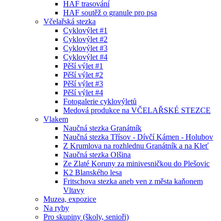
HAF trasování
HAF soutěž o granule pro psa
Včelařská stezka
Cyklovýlet #1
Cyklovýlet #2
Cyklovýlet #3
Cyklovýlet #4
Pěší výlet #1
Pěší výlet #2
Pěší výlet #3
Pěší výlet #4
Fotogalerie cyklovýletů
Medová produkce na VČELAŘSKÉ STEZCE
Vlakem
Naučná stezka Granátník
Naučná stezka Třísov - Dívčí Kámen - Holubov
Z Krumlova na rozhlednu Granátník a na Kleť
Naučná stezka Olšina
Ze Zlaté Koruny za minivesničkou do Plešovic
K2 Blanského lesa
Fritschova stezka aneb ven z města kaňonem
Vltavy
Muzea, expozice
Na ryby
Pro skupiny (školy, senioři)