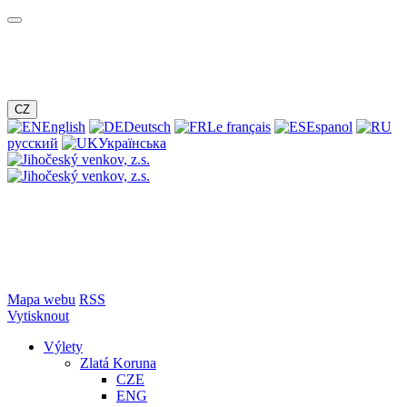
CZ
English
Deutsch
Le français
Espanol
русский
Українська
Mapa webu
RSS
Vytisknout
Výlety
Zlatá Koruna
CZE
ENG