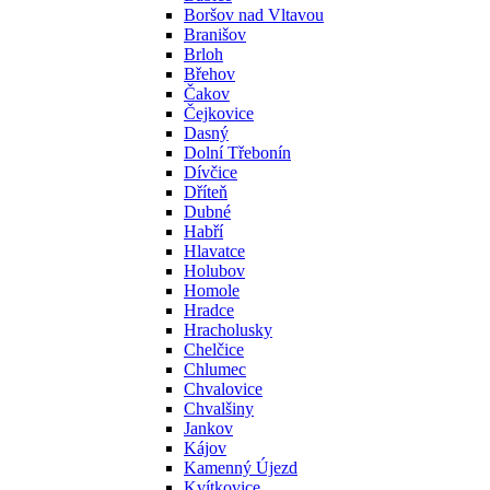
Boršov nad Vltavou
Branišov
Brloh
Břehov
Čakov
Čejkovice
Dasný
Dolní Třebonín
Dívčice
Dříteň
Dubné
Habří
Hlavatce
Holubov
Homole
Hradce
Hracholusky
Chelčice
Chlumec
Chvalovice
Chvalšiny
Jankov
Kájov
Kamenný Újezd
Kvítkovice