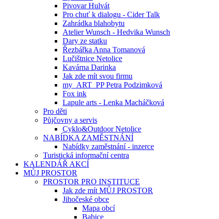
Pivovar Hulvát
Pro chuť k dialogu - Cider Talk
Zahrádka blahobytu
Atelier Wunsch - Hedvika Wunsch
Dary ze statku
Řezbářka Anna Tomanová
Lučištnice Netolice
Kavárna Darinka
Jak zde mít svou firmu
my_ART_PP Petra Podzimková
Fox ink
Lapule arts - Lenka Macháčková
Pro děti
Půjčovny a servis
Cyklo&Outdoor Netolice
NABÍDKA ZAMĚSTNÁNÍ
Nabídky zaměstnání - inzerce
Turistická informační centra
KALENDÁŘ AKCÍ
MŮJ PROSTOR
PROSTOR PRO INSTITUCE
Jak zde mít MŮJ PROSTOR
Jihočeské obce
Mapa obcí
Babice