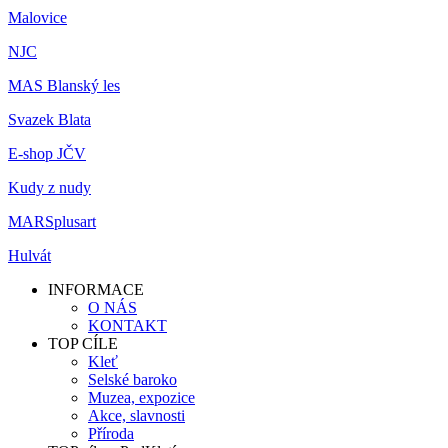
Malovice
NJC
MAS Blanský les
Svazek Blata
E-shop JČV
Kudy z nudy
MARSplusart
Hulvát
INFORMACE
O NÁS
KONTAKT
TOP CÍLE
Kleť
Selské baroko
Muzea, expozice
Akce, slavnosti
Příroda