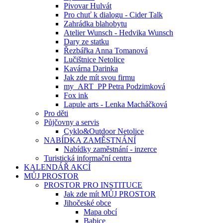
Pivovar Hulvát
Pro chuť k dialogu - Cider Talk
Zahrádka blahobytu
Atelier Wunsch - Hedvika Wunsch
Dary ze statku
Řezbářka Anna Tomanová
Lučištnice Netolice
Kavárna Darinka
Jak zde mít svou firmu
my_ART_PP Petra Podzimková
Fox ink
Lapule arts - Lenka Macháčková
Pro děti
Půjčovny a servis
Cyklo&Outdoor Netolice
NABÍDKA ZAMĚSTNÁNÍ
Nabídky zaměstnání - inzerce
Turistická informační centra
KALENDÁŘ AKCÍ
MŮJ PROSTOR
PROSTOR PRO INSTITUCE
Jak zde mít MŮJ PROSTOR
Jihočeské obce
Mapa obcí
Babice