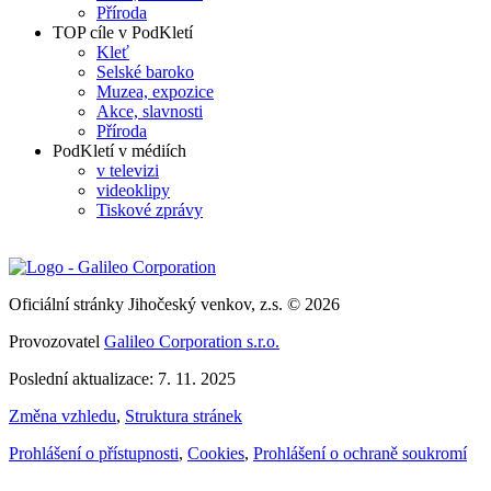
Příroda
TOP cíle v PodKletí
Kleť
Selské baroko
Muzea, expozice
Akce, slavnosti
Příroda
PodKletí v médiích
v televizi
videoklipy
Tiskové zprávy
Oficiální stránky Jihočeský venkov, z.s. © 2026
Provozovatel
Galileo Corporation s.r.o.
Poslední aktualizace: 7. 11. 2025
Změna vzhledu
,
Struktura stránek
Prohlášení o přístupnosti
,
Cookies
,
Prohlášení o ochraně soukromí