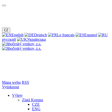
CZ
English
Deutsch
Le français
Espanol
русский
Українська
Mapa webu
RSS
Vytisknout
Výlety
Zlatá Koruna
CZE
ENG