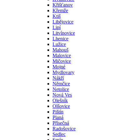
Křišťanov
Křemže
Ktiš
Libějovice
Lipí
Litvínovice
Lhenice
Lužice
Mahouš
Malovice
Mičovice
Mojné
Mydlovary
Nákří
Němčice
Netolice
Nová Ves
Olešník
Olšovice
Pištín
Planá
Přísečná
Radošovice
Sedlec
Srnín