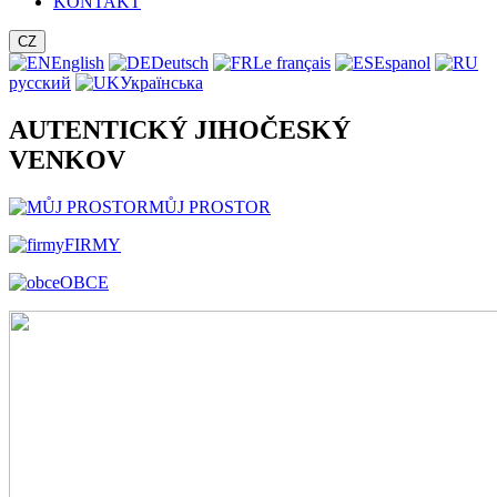
KONTAKT
CZ
English
Deutsch
Le français
Espanol
русский
Українська
AUTENTICKÝ JIHOČESKÝ
VENKOV
MŮJ PROSTOR
FIRMY
OBCE