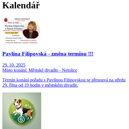
Kalendář
Pavlína Filipovská - změna termínu !!!
29. 10. 2025
Místo konání:
Městské divadlo - Netolice
Termín konání pořadu s Pavlínou Filipovskou se přesouvá na středu
29. října od 19 hodin v městském divadle.