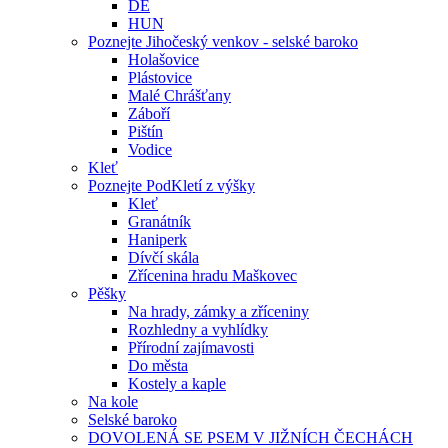
DE
HUN
Poznejte Jihočeský venkov - selské baroko
Holašovice
Plástovice
Malé Chrášťany
Záboří
Pištín
Vodice
Kleť
Poznejte PodKletí z výšky
Kleť
Granátník
Haniperk
Dívčí skála
Zřícenina hradu Maškovec
Pěšky
Na hrady, zámky a zříceniny
Rozhledny a vyhlídky
Přírodní zajímavosti
Do města
Kostely a kaple
Na kole
Selské baroko
DOVOLENÁ SE PSEM V JIŽNÍCH ČECHÁCH