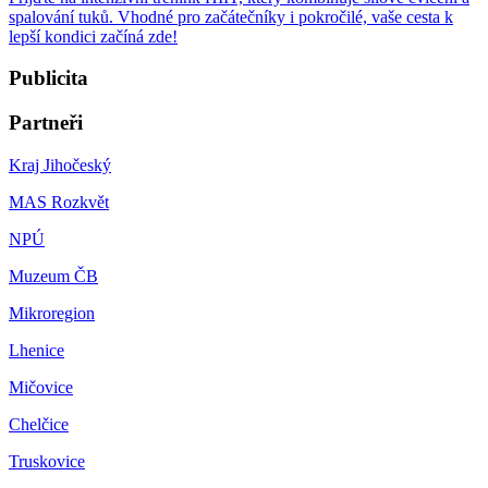
spalování tuků. Vhodné pro začátečníky i pokročilé, vaše cesta k
lepší kondici začíná zde!
Publicita
Partneři
Kraj Jihočeský
MAS Rozkvět
NPÚ
Muzeum ČB
Mikroregion
Lhenice
Mičovice
Chelčice
Truskovice