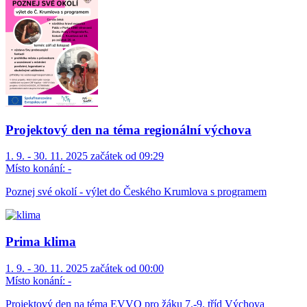
Projektový den na téma regionální výchova
1. 9. - 30. 11. 2025 začátek od 09:29
Místo konání:
-
Poznej své okolí - výlet do Českého Krumlova s programem
Prima klima
1. 9. - 30. 11. 2025 začátek od 00:00
Místo konání:
-
Projektový den na téma EVVO pro žáku 7.-9. tříd Výchova