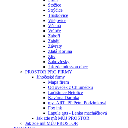
Stožice
Strýčice
Truskovice
Vitějovice
Včelná
Vrábče
Záboří
Zahájí
Závraty
Zlatá Koruna
Zliv
Žabovřesky
Jak zde mít svou obec
PROSTOR PRO FIRMY
Jihočeské firmy
Mapa firem
Od oveček z Chlumečku
Lučištnice Netolice
Kavárna Darinka
my_ART_PP Petra Podzimková
Fox ink
Lapule arts - Lenka macháčková
Jak zde mít MŮJ PROSTOR
Jak zde mít MŮJ PROSTOR