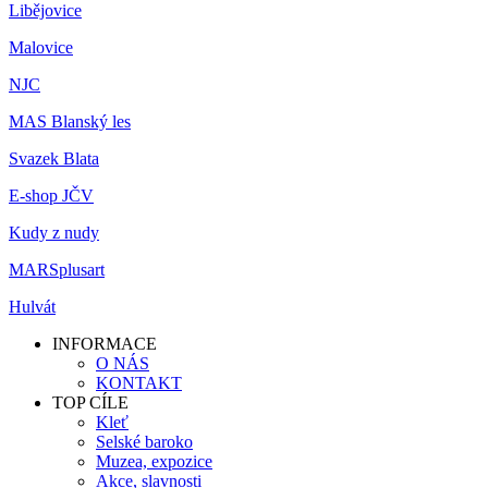
Libějovice
Malovice
NJC
MAS Blanský les
Svazek Blata
E-shop JČV
Kudy z nudy
MARSplusart
Hulvát
INFORMACE
O NÁS
KONTAKT
TOP CÍLE
Kleť
Selské baroko
Muzea, expozice
Akce, slavnosti