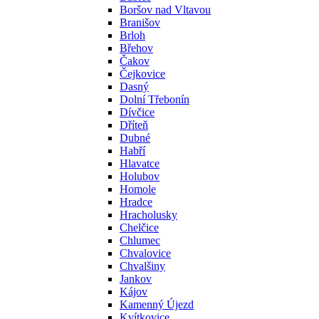
Boršov nad Vltavou
Branišov
Brloh
Břehov
Čakov
Čejkovice
Dasný
Dolní Třebonín
Dívčice
Dříteň
Dubné
Habří
Hlavatce
Holubov
Homole
Hradce
Hracholusky
Chelčice
Chlumec
Chvalovice
Chvalšiny
Jankov
Kájov
Kamenný Újezd
Kvítkovice