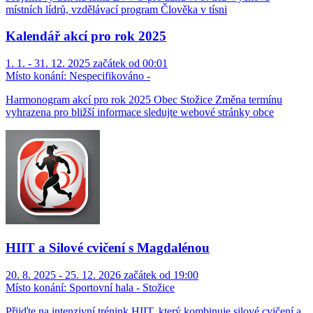
místních lídrů, vzdělávací program Člověka v tísni
Kalendář akcí pro rok 2025
1. 1. - 31. 12. 2025 začátek od 00:01
Místo konání:
Nespecifikováno -
Harmonogram akcí pro rok 2025 Obec Stožice Změna termínu
vyhrazena pro bližší informace sledujte webové stránky obce
HIIT a Silové cvičení s Magdalénou
20. 8. 2025 - 25. 12. 2026 začátek od 19:00
Místo konání:
Sportovní hala - Stožice
Přijďte na intenzivní trénink HIIT, který kombinuje silové cvičení a