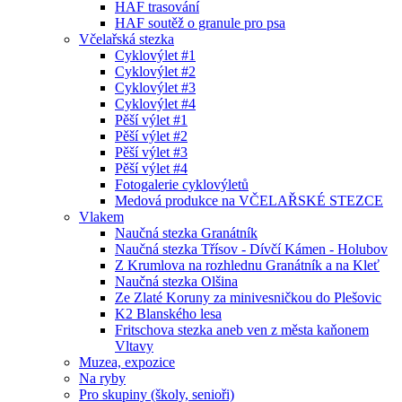
HAF trasování
HAF soutěž o granule pro psa
Včelařská stezka
Cyklovýlet #1
Cyklovýlet #2
Cyklovýlet #3
Cyklovýlet #4
Pěší výlet #1
Pěší výlet #2
Pěší výlet #3
Pěší výlet #4
Fotogalerie cyklovýletů
Medová produkce na VČELAŘSKÉ STEZCE
Vlakem
Naučná stezka Granátník
Naučná stezka Třísov - Dívčí Kámen - Holubov
Z Krumlova na rozhlednu Granátník a na Kleť
Naučná stezka Olšina
Ze Zlaté Koruny za minivesničkou do Plešovic
K2 Blanského lesa
Fritschova stezka aneb ven z města kaňonem
Vltavy
Muzea, expozice
Na ryby
Pro skupiny (školy, senioři)