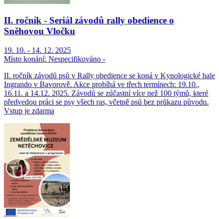
II. ročník - Seriál závodů rally obedience o
Sněhovou Vločku
19. 10. - 14. 12. 2025
Místo konání:
Nespecifikováno -
II. ročník závodů psů v Rally obedience se koná v Kynologické hale
Ingrando v Bavorově. Akce probíhá ve třech termínech: 19.10.,
16.11. a 14.12. 2025. Závodů se zúčastní více než 100 týmů, které
předvedou práci se psy všech ras, včetně psů bez průkazu původu.
Vstup je zdarma