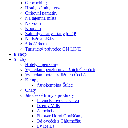
Geocaching
Hrady, zámky, tvrze
Církevní památky
Na tajemná místa
Na vodu
Koupání
Zahrady a sady... tady je ráj!
Na lyže a běžky
S kočárkem
Turistický průvodce ON LINE
E-shop
Služby
Hotely a penziony
Vyhledání penzionu v Jižních Čechách
Vyhledání hotelu v Jižních Čechách
Kempy
Autokemping Štilec
Chaty
Jihočeské firmy a produkty
Lhenická ovocná šťáva
Džemy Vališ
Zemcheba
Pivovar Horní Chrášťany
Od oveček z Chlumečku
By Re.La