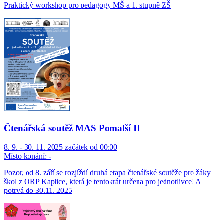
Praktický workshop pro pedagogy MŠ a 1. stupně ZŠ
Čtenářská soutěž MAS Pomalší II
8. 9. - 30. 11. 2025 začátek od 00:00
Místo konání:
-
Pozor, od 8. září se rozjíždí druhá etapa čtenářské soutěže pro žáky
škol z ORP Kaplice, která je tentokrát určena pro jednotlivce! A
potrvá do 30.11. 2025