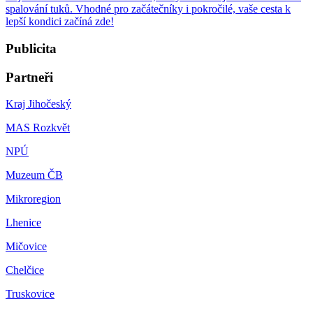
spalování tuků. Vhodné pro začátečníky i pokročilé, vaše cesta k
lepší kondici začíná zde!
Publicita
Partneři
Kraj Jihočeský
MAS Rozkvět
NPÚ
Muzeum ČB
Mikroregion
Lhenice
Mičovice
Chelčice
Truskovice