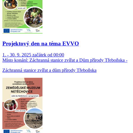
Projektový den na téma EVVO
1. - 30. 9. 2025 začátek od 00:00
Místo konání:
Záchranná stanice zvířat a Dům přírody Třeboňska -
Záchranná stanice zvířat a dům přírody Třeboňska