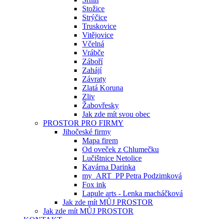
Stožice
Strýčice
Truskovice
Vitějovice
Včelná
Vrábče
Záboří
Zahájí
Závraty
Zlatá Koruna
Zliv
Žabovřesky
Jak zde mít svou obec
PROSTOR PRO FIRMY
Jihočeské firmy
Mapa firem
Od oveček z Chlumečku
Lučištnice Netolice
Kavárna Darinka
my_ART_PP Petra Podzimková
Fox ink
Lapule arts - Lenka macháčková
Jak zde mít MŮJ PROSTOR
Jak zde mít MŮJ PROSTOR