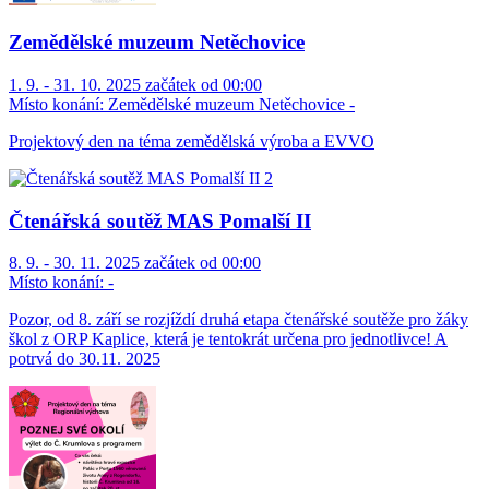
Zemědělské muzeum Netěchovice
1. 9. - 31. 10. 2025 začátek od 00:00
Místo konání:
Zemědělské muzeum Netěchovice -
Projektový den na téma zemědělská výroba a EVVO
Čtenářská soutěž MAS Pomalší II
8. 9. - 30. 11. 2025 začátek od 00:00
Místo konání:
-
Pozor, od 8. září se rozjíždí druhá etapa čtenářské soutěže pro žáky
škol z ORP Kaplice, která je tentokrát určena pro jednotlivce! A
potrvá do 30.11. 2025