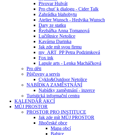
Pivovar Hulvát
Pro chuť k dialogu - Cider Talk
Zahrádka blahobytu
Atelier Wunsch - Hedvika Wunsch
Dary ze statku
Řezbářka Anna Tomanová
Lučištnice Netolice
Kavárna Darinka
Jak zde mít svou firmu
my_ART_PP Petra Podzimková
Fox ink
Lapule arts - Lenka Macháčková
Pro děti
Půjčovny a servis
Cyklo&Outdoor Netolice
NABÍDKA ZAMĚSTNÁNÍ
Nabídky zaměstnání - inzerce
Turistická informační centra
KALENDÁŘ AKCÍ
MŮJ PROSTOR
PROSTOR PRO INSTITUCE
Jak zde mít MŮJ PROSTOR
Jihočeské obce
Mapa obcí
Babice