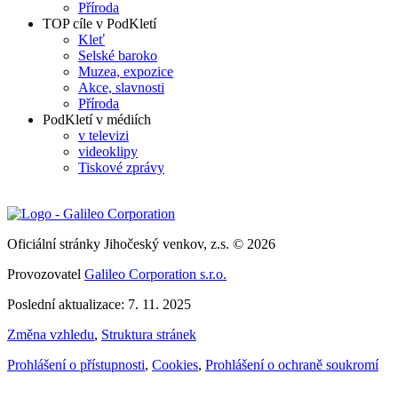
Příroda
TOP cíle v PodKletí
Kleť
Selské baroko
Muzea, expozice
Akce, slavnosti
Příroda
PodKletí v médiích
v televizi
videoklipy
Tiskové zprávy
Oficiální stránky Jihočeský venkov, z.s. © 2026
Provozovatel
Galileo Corporation s.r.o.
Poslední aktualizace: 7. 11. 2025
Změna vzhledu
,
Struktura stránek
Prohlášení o přístupnosti
,
Cookies
,
Prohlášení o ochraně soukromí