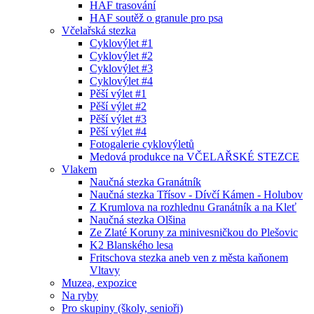
HAF trasování
HAF soutěž o granule pro psa
Včelařská stezka
Cyklovýlet #1
Cyklovýlet #2
Cyklovýlet #3
Cyklovýlet #4
Pěší výlet #1
Pěší výlet #2
Pěší výlet #3
Pěší výlet #4
Fotogalerie cyklovýletů
Medová produkce na VČELAŘSKÉ STEZCE
Vlakem
Naučná stezka Granátník
Naučná stezka Třísov - Dívčí Kámen - Holubov
Z Krumlova na rozhlednu Granátník a na Kleť
Naučná stezka Olšina
Ze Zlaté Koruny za minivesničkou do Plešovic
K2 Blanského lesa
Fritschova stezka aneb ven z města kaňonem
Vltavy
Muzea, expozice
Na ryby
Pro skupiny (školy, senioři)