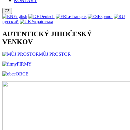
KONTAKT
CZ
English
Deutsch
Le français
Espanol
русский
Українська
AUTENTICKÝ JIHOČESKÝ
VENKOV
MŮJ PROSTOR
FIRMY
OBCE