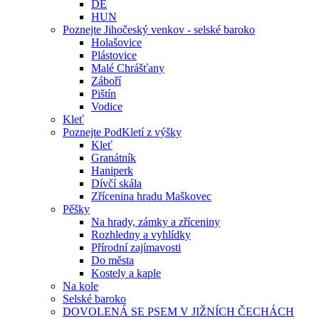
DE
HUN
Poznejte Jihočeský venkov - selské baroko
Holašovice
Plástovice
Malé Chrášťany
Záboří
Pištín
Vodice
Kleť
Poznejte PodKletí z výšky
Kleť
Granátník
Haniperk
Dívčí skála
Zřícenina hradu Maškovec
Pěšky
Na hrady, zámky a zříceniny
Rozhledny a vyhlídky
Přírodní zajímavosti
Do města
Kostely a kaple
Na kole
Selské baroko
DOVOLENÁ SE PSEM V JIŽNÍCH ČECHÁCH