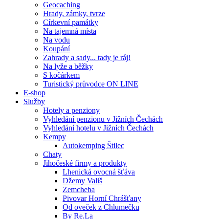
Geocaching
Hrady, zámky, tvrze
Církevní památky
Na tajemná místa
Na vodu
Koupání
Zahrady a sady... tady je ráj!
Na lyže a běžky
S kočárkem
Turistický průvodce ON LINE
E-shop
Služby
Hotely a penziony
Vyhledání penzionu v Jižních Čechách
Vyhledání hotelu v Jižních Čechách
Kempy
Autokemping Štilec
Chaty
Jihočeské firmy a produkty
Lhenická ovocná šťáva
Džemy Vališ
Zemcheba
Pivovar Horní Chrášťany
Od oveček z Chlumečku
By Re.La