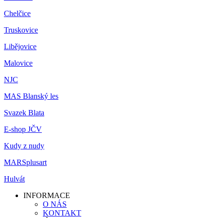
Chelčice
Truskovice
Libějovice
Malovice
NJC
MAS Blanský les
Svazek Blata
E-shop JČV
Kudy z nudy
MARSplusart
Hulvát
INFORMACE
O NÁS
KONTAKT