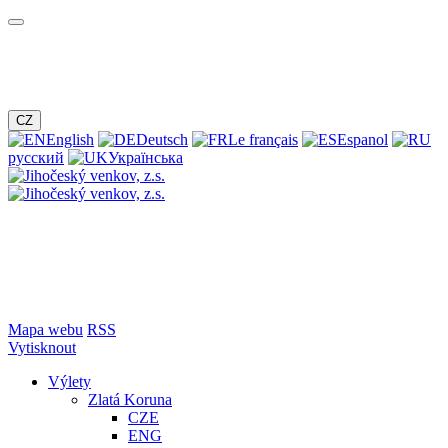
CZ
English
Deutsch
Le français
Espanol
русский
Українська
Mapa webu
RSS
Vytisknout
Výlety
Zlatá Koruna
CZE
ENG