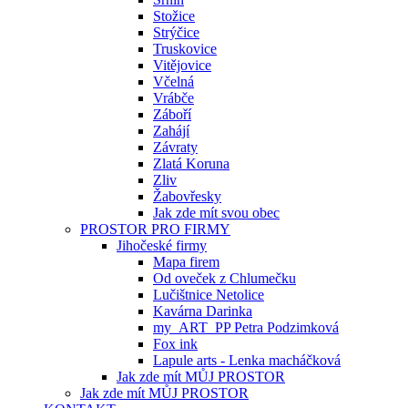
Stožice
Strýčice
Truskovice
Vitějovice
Včelná
Vrábče
Záboří
Zahájí
Závraty
Zlatá Koruna
Zliv
Žabovřesky
Jak zde mít svou obec
PROSTOR PRO FIRMY
Jihočeské firmy
Mapa firem
Od oveček z Chlumečku
Lučištnice Netolice
Kavárna Darinka
my_ART_PP Petra Podzimková
Fox ink
Lapule arts - Lenka macháčková
Jak zde mít MŮJ PROSTOR
Jak zde mít MŮJ PROSTOR