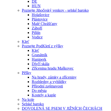
DE
HUN
Poznejte Jihočeský venkov - selské baroko
Holašovice
Plástovice
Malé Chrášťany
Záboří
Pištín
Vodice
Kleť
Poznejte PodKletí z výšky
Kleť
Granátník
Haniperk
Dívčí skála
Zřícenina hradu Maškovec
Pěšky
Na hrady, zámky a zříceniny
Rozhledny a vyhlídky
Přírodní zajímavosti
Do města
Kostely a kaple
Na kole
Selské baroko
DOVOLENÁ SE PSEM V JIŽNÍCH ČECHÁCH