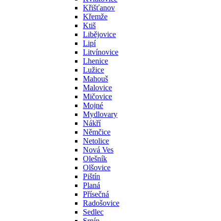
Křišťanov
Křemže
Ktiš
Libějovice
Lipí
Litvínovice
Lhenice
Lužice
Mahouš
Malovice
Mičovice
Mojné
Mydlovary
Nákří
Němčice
Netolice
Nová Ves
Olešník
Olšovice
Pištín
Planá
Přísečná
Radošovice
Sedlec
Srnín