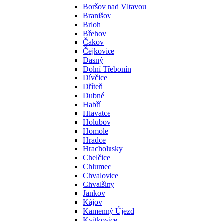
Boršov nad Vltavou
Branišov
Brloh
Břehov
Čakov
Čejkovice
Dasný
Dolní Třebonín
Dívčice
Dříteň
Dubné
Habří
Hlavatce
Holubov
Homole
Hradce
Hracholusky
Chelčice
Chlumec
Chvalovice
Chvalšiny
Jankov
Kájov
Kamenný Újezd
Kvítkovice