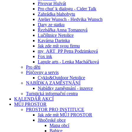
Pivovar Hulvát
Pro chuť k dialogu - Cider Talk
Zahrádka blahobytu
Atelier Wunsch - Hedvika Wunsch
Dary ze statku
Řezbářka Anna Tomanová
Lučištnice Netolice
Kavárna Darinka
Jak zde mít svou firmu
my_ART_PP Petra Podzimková
Fox ink
Lapule arts - Lenka Macháčková
Pro děti
Půjčovny a servis
Cyklo&Outdoor Netolice
NABÍDKA ZAMĚSTNÁNÍ
Nabídky zaměstnání - inzerce
Turistická informační centra
KALENDÁŘ AKCÍ
MŮJ PROSTOR
PROSTOR PRO INSTITUCE
Jak zde mít MŮJ PROSTOR
Jihočeské obce
Mapa obcí
Babice