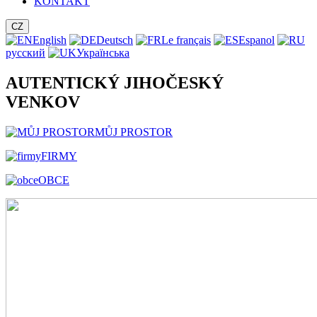
KONTAKT
CZ
English
Deutsch
Le français
Espanol
русский
Українська
AUTENTICKÝ JIHOČESKÝ
VENKOV
MŮJ PROSTOR
FIRMY
OBCE