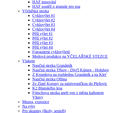
HAF trasování
HAF soutěž o granule pro psa
Včelařská stezka
Cyklovýlet #1
Cyklovýlet #2
Cyklovýlet #3
Cyklovýlet #4
Pěší výlet #1
Pěší výlet #2
Pěší výlet #3
Pěší výlet #4
Fotogalerie cyklovýletů
Medová produkce na VČELAŘSKÉ STEZCE
Vlakem
Naučná stezka Granátník
Naučná stezka Třísov - Dívčí Kámen - Holubov
Z Krumlova na rozhlednu Granátník a na Kleť
Naučná stezka Olšina
Ze Zlaté Koruny za minivesničkou do Plešovic
K2 Blanského lesa
Fritschova stezka aneb ven z města kaňonem
Vltavy
Muzea, expozice
Na ryby
Pro skupiny (školy, senioři)