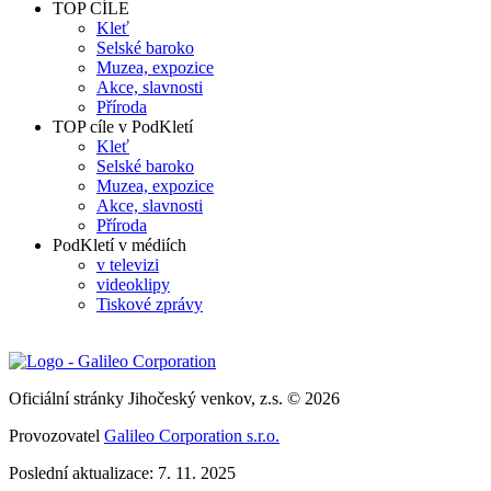
TOP CÍLE
Kleť
Selské baroko
Muzea, expozice
Akce, slavnosti
Příroda
TOP cíle v PodKletí
Kleť
Selské baroko
Muzea, expozice
Akce, slavnosti
Příroda
PodKletí v médiích
v televizi
videoklipy
Tiskové zprávy
Oficiální stránky Jihočeský venkov, z.s. © 2026
Provozovatel
Galileo Corporation s.r.o.
Poslední aktualizace: 7. 11. 2025